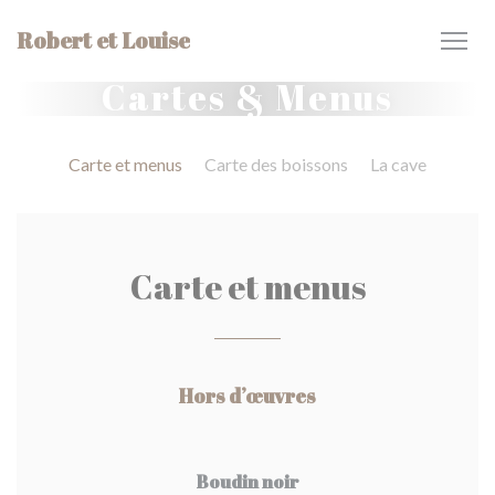
Personnalisation de vos choix en matière de cookies
Robert et Louise
Cartes & Menus
Carte et menus
Carte des boissons
La cave
Carte et menus
Hors d’œuvres
Boudin noir