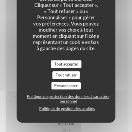
Orangina
Cliquez sur « Tout accepter »,
4,50 EUR
« Tout refuser » ou «
Personnaliser » pour gérer
33 Cl
vos préférences. Vous pouvez
modifier vos choix à tout
Coca-Cola zéro
moment en cliquant sur l'icône
représentant un cookie en bas
4,50 EUR
à gauche des pages du site.
33 Cl
Tout accepter
Ice tea
Tout refuser
4,50 EUR
Personnaliser
33 Cl
Politique de protection des données à caractère
personnel
Minute Maid
Politique de gestion des cookies
Orange, tropical, pomme
4,50 EUR
33 Cl