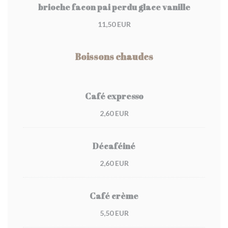
brioche facon pai perdu glace vanille
11,50 EUR
Boissons chaudes
Café expresso
2,60 EUR
Décaféiné
2,60 EUR
Café crème
5,50 EUR