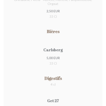
Orgeat
2,50 EUR
33 Cl
Bières
Carlsberg
5,00 EUR
33 Cl
Digestifs
4 cl
Get 27