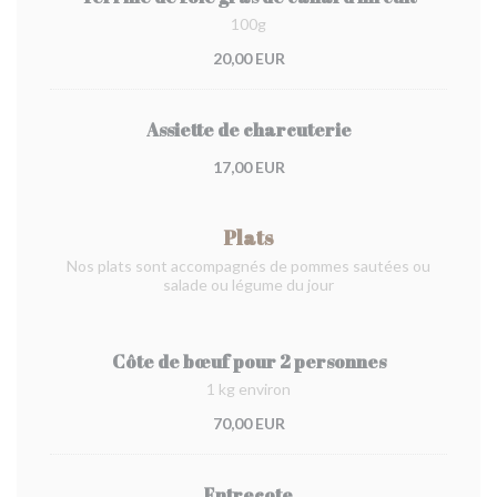
100g
20,00 EUR
Assiette de charcuterie
17,00 EUR
Plats
Nos plats sont accompagnés de pommes sautées ou
salade ou légume du jour
Côte de bœuf pour 2 personnes
1 kg environ
70,00 EUR
Entrecote