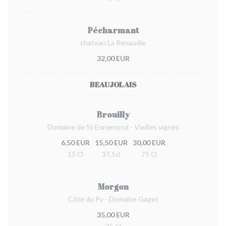
Pécharmant
chateau La Renaudie
32,00 EUR
BEAUJOLAIS
Brouilly
Domaine de St Ennemond - Vieilles vignes
6,50 EUR
15,50 EUR
30,00 EUR
15 Cl
37,5cl
75 Cl
Morgon
Côte du Py - Domaine Gaget
35,00 EUR