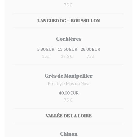
75 Cl
LANGUEDOC – ROUSSILLON
Corbières
5,80 EUR
13,50 EUR
28,00 EUR
15cl
37,5 Cl
75cl
Grés de Montpellier
Prestigi - Mas du Novi
40,00 EUR
75 Cl
VALLÉE DE LA LOIRE
Chinon