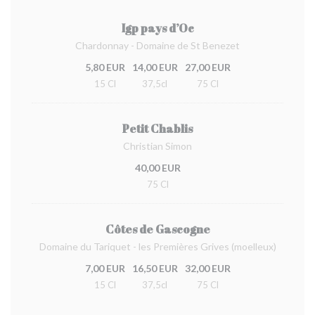
Igp pays d’Oc
Chardonnay - Domaine de St Benezet
5,80 EUR
14,00 EUR
27,00 EUR
15 Cl
37,5cl
75 Cl
Petit Chablis
Christian Simon
40,00 EUR
75 Cl
Côtes de Gascogne
Domaine du Tariquet - les Premières Grives (moelleux)
7,00 EUR
16,50 EUR
32,00 EUR
15 Cl
37,5cl
75 Cl