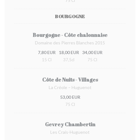
75 Cl
BOURGOGNE
Bourgogne - Côte chalonnaise
Domaine des Pierres Blanches 2015
7,80 EUR
18,00 EUR
34,00 EUR
15 Cl
37,5cl
75 Cl
Côte de Nuits - Villages
La Créole – Huguenot
53,00 EUR
75 Cl
Gevrey Chambertin
Les Crais-Huguenot