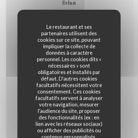
Evian
3,60 EUR
4,50 EUR
50 Cl
100cl
Le restaurant et ses
partenaires utilisent des
cookies sur ce site, pouvant
Badoit
impliquer la collecte de
3,60 EUR
4,50 EUR
données à caractère
50 Cl
100cl
personnel. Les cookies dits «
nécessaires » sont
obligatoires et installés par
Softs
défaut. D'autres cookies
facultatifs nécessitent votre
consentement. Ces cookies
facultatifs servent à analyser
Coca-Cola
votre navigation, mesurer
l'audience du site, proposer
4,50 EUR
des fonctionnalités (ex : en
33 Cl
lien avec les réseaux sociaux)
ou afficher des publicités ou
contenus personnalisés.