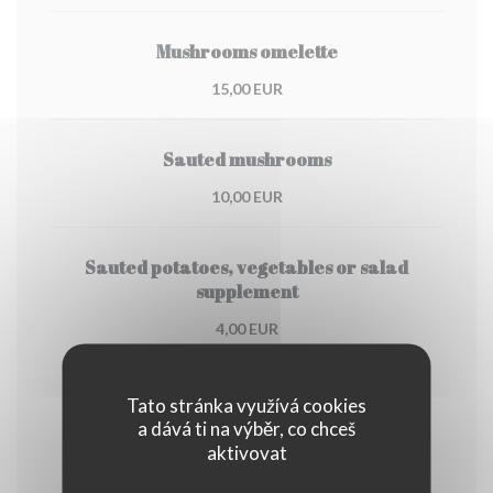
Mushrooms omelette
15,00 EUR
Sauted mushrooms
10,00 EUR
Sauted potatoes, vegetables or salad
supplement
4,00 EUR
Cheese
Tato stránka využívá cookies
a dává ti na výběr, co chceš
aktivovat
Bleu