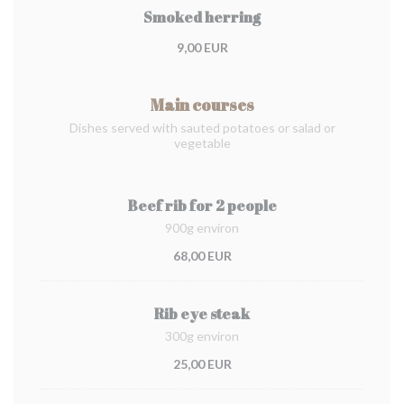
Smoked herring
9,00 EUR
Main courses
Dishes served with sauted potatoes or salad or
vegetable
Beef rib for 2 people
900g environ
68,00 EUR
Rib eye steak
300g environ
25,00 EUR