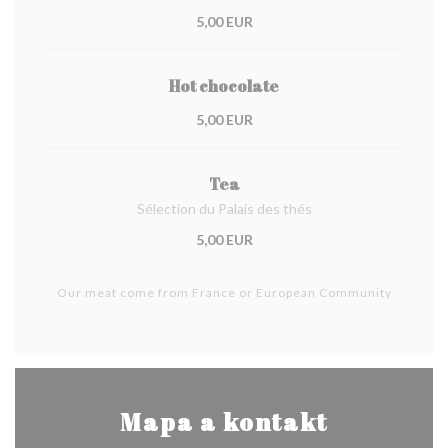
5,00 EUR
Hot chocolate
5,00 EUR
Tea
Sélection du Palais des thés
5,00 EUR
Our meat come from France or European Community
Mapa a kontakt