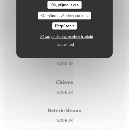
OK, přijmout vše
6,00 EUR
Odmítnout všechny cookies
Saint Nectaire
Přizpůsobit
6,00 EUR
Zásady ochrany osobních údajů
undefined
Cantal
6,00 EUR
Chèvre
6,00 EUR
Brie de Meaux
6,00 EUR