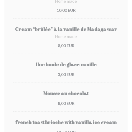
Home made
10,00 EUR
Cream “brûlée” à la vanille de Madagascar
Home made
8,00 EUR
Une boule de glace vanille
3,00 EUR
Mousse au chocolat
8,00 EUR
french toast brioche with vanilla ice cream