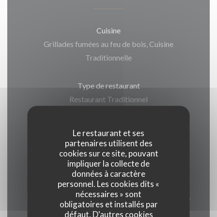
Cuisine
Grillades fumées au feu de bois, Cuisine
Traditionnelle
Type de restaurant
Restaurant Traditionnel
Services
Le restaurant et ses
Climatisation, Wifi
partenaires utilisent des
cookies sur ce site, pouvant
impliquer la collecte de
Moyens de paiement
données à caractère
Paiement Sans Contact, American Express,
personnel. Les cookies dits «
nécessaires » sont
Eurocard/Mastercard, Titres restaurant, Espèces,
obligatoires et installés par
Visa, Chèques, Carte Bleue
défaut. D'autres cookies