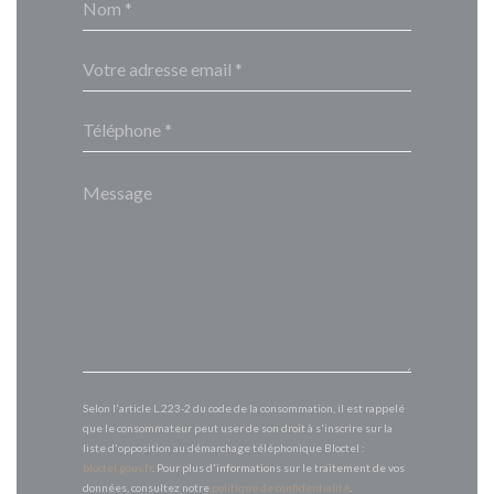
Selon l'article L.223-2 du code de la consommation, il est rappelé
que le consommateur peut user de son droit à s'inscrire sur la
liste d'opposition au démarchage téléphonique Bloctel :
bloctel.gouv.fr
. Pour plus d'informations sur le traitement de vos
données, consultez notre
politique de confidentialité
.