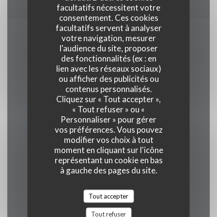
facultatifs nécessitent votre
consentement. Ces cookies
facultatifs servent à analyser
votre navigation, mesurer
Horaires
l'audience du site, proposer
des fonctionnalités (ex : en
lien avec les réseaux sociaux)
ou afficher des publicités ou
contenus personnalisés.
Lundi
Cliquez sur « Tout accepter »,
« Tout refuser » ou «
17h30 - 22h00
Personnaliser » pour gérer
vos préférences. Vous pouvez
Mar
-
Mer
modifier vos choix à tout
moment en cliquant sur l'icône
Fermé
représentant un cookie en bas
à gauche des pages du site.
Jeu
-
Ven
17h30 - 22h00
Tout accepter
Tout refuser