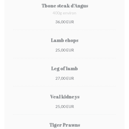
Tbone steak d’Angus
400g environ
36,00 EUR
Lamb chops
25,00 EUR
Leg of lamb
27,00 EUR
Veal kidneys
25,00 EUR
Tiger Prawns