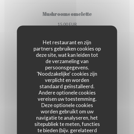
Mushrooms omelette
15,00 EUR
Het restaurant en zijn
Sauted mushrooms
partners gebruiken cookies op
10,00 EUR
deze site, wat kan leiden tot
de verzameling van
persoonsgegevens.
Sauted potatoes, vegetables or salad
'Noodzakelijke' cookies zijn
supplement
verplicht en worden
standaard geïnstalleerd.
4,00 EUR
Andere optionele cookies
vereisen uw toestemming.
Deze optionele cookies
Cheese
worden gebruikt om uw
navigatie te analyseren, het
sitepubliek te meten, functies
te bieden (bijv. gerelateerd
Bleu