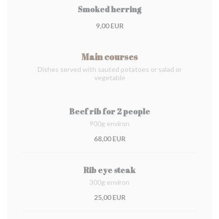
Smoked herring
9,00 EUR
Main courses
Dishes served with sauted potatoes or salad or
vegetable
Beef rib for 2 people
900g environ
68,00 EUR
Rib eye steak
300g environ
25,00 EUR