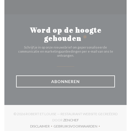
Word op de hoogte
gehouden
*
Schrijf je in op onze nieuwsbrief om gepersonaliseerde
communicatie en marketingaanbiedingen per e-mail van ons te
ontvangen.
ABONNEREN
© 2026 ROBERT ET LOUISE — RESTAURANT WEBSITE GECREËERD
((OPENT IN EEN NIEUW VENSTER
DOOR
ZENCHEF
DISCLAIMER
GEBRUIKSVOORWAARDEN
((OPENT IN EEN NIEUW VENSTER))
((OPENT IN EEN NIEUW VENSTER)