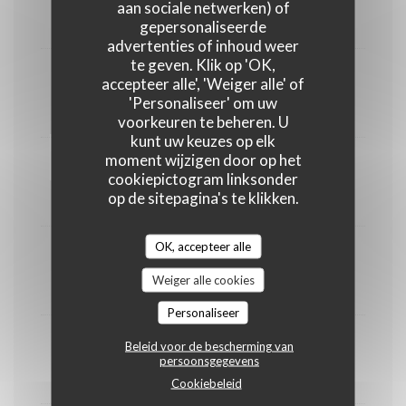
aan sociale netwerken) of
6,00 EUR
gepersonaliseerde
advertenties of inhoud weer
te geven. Klik op 'OK,
Saint Nectaire
accepteer alle', 'Weiger alle' of
'Personaliseer' om uw
6,00 EUR
voorkeuren te beheren. U
kunt uw keuzes op elk
moment wijzigen door op het
Cantal
cookiepictogram linksonder
op de sitepagina's te klikken.
6,00 EUR
OK, accepteer alle
Chèvre
Weiger alle cookies
6,00 EUR
Personaliseer
Brie de Meaux
Beleid voor de bescherming van
persoonsgegevens
6,00 EUR
Cookiebeleid