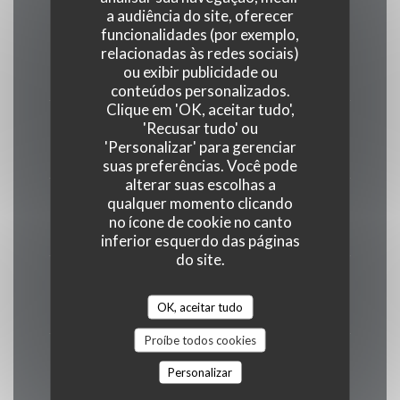
a audiência do site, oferecer
funcionalidades (por exemplo,
Segunda-feira
relacionadas às redes sociais)
ou exibir publicidade ou
17:30 - 22:00
conteúdos personalizados.
Clique em 'OK, aceitar tudo',
Ter
-
Qua
'Recusar tudo' ou
'Personalizar' para gerenciar
Fechado
suas preferências. Você pode
alterar suas escolhas a
qualquer momento clicando
Qui
-
Sex
no ícone de cookie no canto
17:30 - 22:00
inferior esquerdo das páginas
do site.
Sábado
12:00 - 15:00
17:30 - 22:00
OK, aceitar tudo
•
Proíbe todos cookies
Domingo
Personalizar
12:00 - 22:00