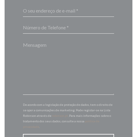
De acordo com a legislação de proteção de dados, tem o direito de
se opor a comunicações de marketing. Pode registar-se na Lista
Robinson através de
robinson.pt
. Para mais informações sobre o
tratamento dos seus dados, consulte a nossa
política de
privacidade
.