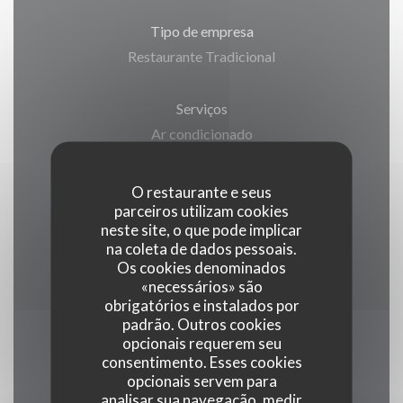
Tipo de empresa
Restaurante Tradicional
Serviços
Ar condicionado
Métodos de pagamento
O restaurante e seus
parceiros utilizam cookies
Pagamento sem contato, American Express,
neste site, o que pode implicar
Eurocard/Mastercard, Títulos de restaurante,
na coleta de dados pessoais.
Dinheiro, Visa, Cheques, Cartão Azul
Os cookies denominados
«necessários» são
obrigatórios e instalados por
padrão. Outros cookies
opcionais requerem seu
Horário de abertura
consentimento. Esses cookies
opcionais servem para
analisar sua navegação, medir