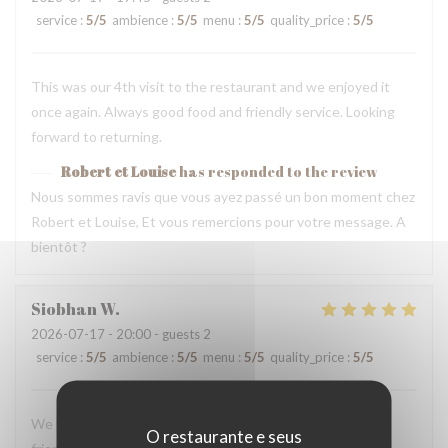
service
:
5
/5
ambience
:
5
/5
menu
:
5
/5
quality_price
:
5
/5
This was our 4th visit to the restaurant and we enjoyed it
once again. Always good food and friendly service. Looking
forward to returning.
Robert et Louise
has responded to the review
Nous sommes ravis que vous ayez passé un bon moment chez
Robert et Louise, Et vous remercions pour votre message. A
bientôt ?
Siobhan
W
2026-07-17
- 20:00 - guests 2
service
:
5
/5
ambience
:
5
/5
menu
:
5
/5
quality_price
:
5
/5
We loved our dinner and experience here. The staff were
O restaurante e seus