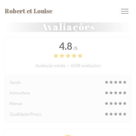
Painel de Gerenciamento de Cookies
Robert et Louise
Avaliações
4.8
/5
Avaliação média —
6208 avaliações
Apoio
Atmosfera
Menus
Qualidade/Preço