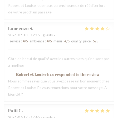
Robert et Louise, que nous serons heureux de rééditer lors
de votre prochain passage.
Laurenzo
S
2026-07-18
- 12:15 - guests 2
service
:
4
/5
ambience
:
4
/5
menu
:
4
/5
quality_price
:
5
/5
Côte de boeuf de qualité avec les autres plats qui ne sont pas
à négliger
Robert et Louise
has responded to the review
Nous sommes ravis que vous ayez passé un bon moment chez
Robert et Louise, Et vous remercions pour votre message. A
bientôt ?
Patti
C
2026-07-17
- 17:45 - guests 2