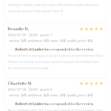
seating is family style and i was with other people who also
came alone and I had a great time :))
Brandie
D
2026-07-19
- 18:00 - guests 1
service
:
5
/5
ambience
:
5
/5
menu
:
5
/5
quality_price
:
5
/5
Robert et Louise
has responded to the review
Nous sommes ravis que vous ayez passé un bon moment chez
Robert et Louise, que nous serons heureux de rééditer lors
de votre prochain passage.
Charlotte
M
2026-07-18
- 18:00 - guests 2
service
:
5
/5
ambience
:
5
/5
menu
:
5
/5
quality_price
:
5
/5
Robert et Louise
has responded to the review
Nous sommes ravis que vous ayez passé un bon moment chez