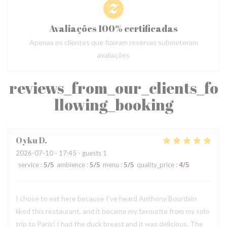
Avaliações 100% certificadas
Apenas os clientes que fizeram reservas submeteram
avaliações
reviews_from_our_clients_fo
llowing_booking
Oyku
D
2026-07-10
- 17:45 - guests 1
service
:
5
/5
ambience
:
5
/5
menu
:
5
/5
quality_price
:
4
/5
I chose to eat here because I’ve heard Anthony Bourdain
liked this restaurant, and it became my favourite from my solo
trip to Paris! I had the duck breast and it was delicious. The