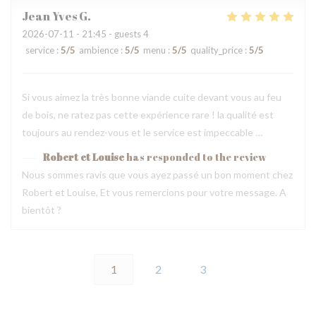
Jean Yves
G
2026-07-11
- 21:45 - guests 4
service
:
5
/5
ambience
:
5
/5
menu
:
5
/5
quality_price
:
5
/5
Si vous aimez la très bonne viande cuite devant vous au feu
de bois, ne ratez pas cette expérience rare ! la qualité est
toujours au rendez-vous et le service est impeccable …
Robert et Louise
has responded to the review
Nous sommes ravis que vous ayez passé un bon moment chez
Robert et Louise, Et vous remercions pour votre message. A
bientôt ?
1
2
3