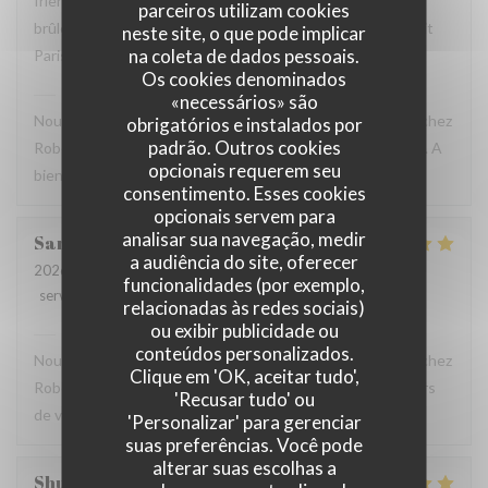
friendly and helpful. We loved the snails, duck, and crème
parceiros utilizam cookies
brûlée. We will definitely return here the next time we visit
neste site, o que pode implicar
na coleta de dados pessoais.
Paris.
Os cookies denominados
Robert et Louise
has responded to the review
«necessários» são
Nous sommes ravis que vous ayez passé un bon moment chez
obrigatórios e instalados por
padrão. Outros cookies
Robert et Louise, Et vous remercions pour votre message. A
opcionais requerem seu
bientôt ?
consentimento. Esses cookies
opcionais servem para
analisar sua navegação, medir
Sam
Z
a audiência do site, oferecer
2026-07-17
- 17:45 - guests 2
funcionalidades (por exemplo,
service
:
5
/5
ambience
:
5
/5
menu
:
5
/5
quality_price
:
4
/5
relacionadas às redes sociais)
ou exibir publicidade ou
Robert et Louise
has responded to the review
conteúdos personalizados.
Nous sommes ravis que vous ayez passé un bon moment chez
Clique em 'OK, aceitar tudo',
Robert et Louise, que nous serons heureux de rééditer lors
'Recusar tudo' ou
de votre prochain passage.
'Personalizar' para gerenciar
suas preferências. Você pode
alterar suas escolhas a
Shunkuei
C