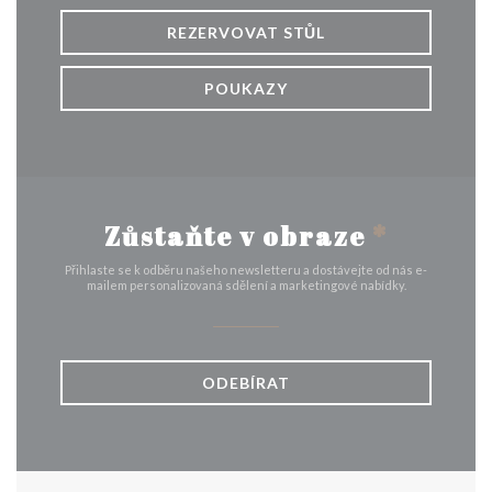
REZERVOVAT STŮL
POUKAZY
Zůstaňte v obraze
*
Přihlaste se k odběru našeho newsletteru a dostávejte od nás e-
mailem personalizovaná sdělení a marketingové nabídky.
ODEBÍRAT