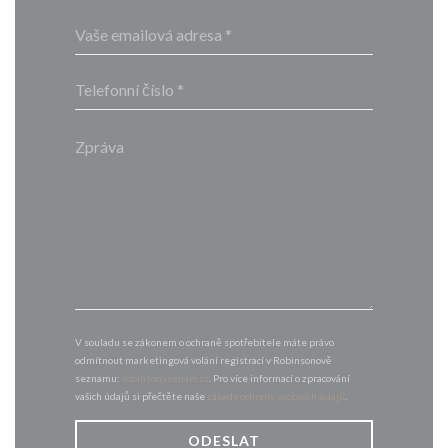
V souladu se zákonem o ochraně spotřebitele máte právo
odmítnout marketingová volání registrací v Robinsonově
seznamu:
robinsonseznam.cz
. Pro více informací o zpracování
vašich údajů si přečtěte naše
zásady ochrany osobních údajů
.