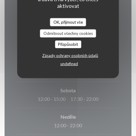
aktivovat
Pondělí
17:30 - 22:00
OK, přijmout vše
Odmítnout všechny cookies
Ute
-
St�
Přizpůsobit
Zavřeno
Zásady ochrany osobních údajů
Čt
-
Pat
undefined
17:30 - 22:00
Sobota
12:00 - 15:00
17:30 - 22:00
•
Neděle
12:00 - 22:00