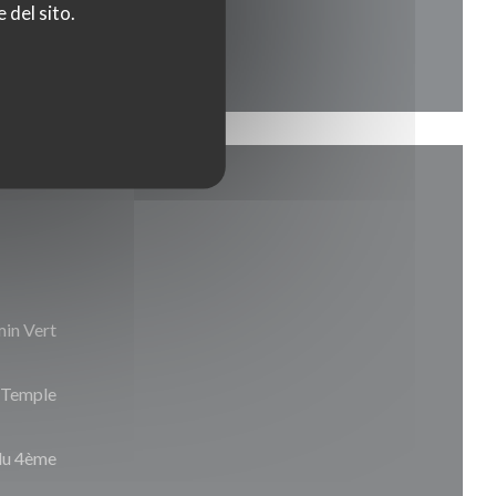
 del sito.
min Vert
u Temple
du 4ème