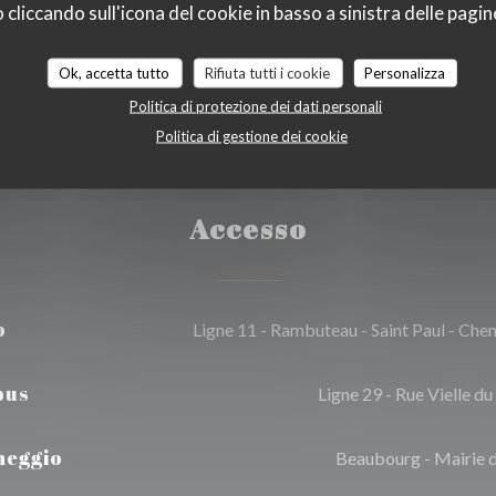
liccando sull'icona del cookie in basso a sinistra delle pagine
 Bancomat
Ok, accetta tutto
Rifiuta tutti i cookie
Personalizza
Politica di protezione dei dati personali
Politica di gestione dei cookie
Accesso
o
Ligne 11 - Rambuteau - Saint Paul - Che
bus
Ligne 29 - Rue Vielle d
heggio
Beaubourg - Mairie 