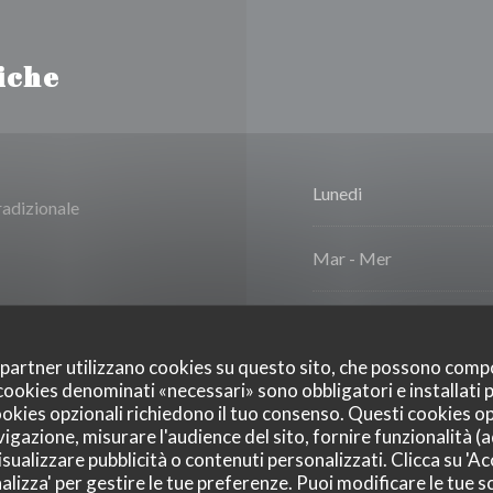
iche
Lunedi
tradizionale
Mar
-
Mer
Gio
-
Ven
oi partner utilizzano cookies su questo sito, che possono comp
I cookies denominati «necessari» sono obbligatori e installati
Sabato
cookies opzionali richiedono il tuo consenso. Questi cookies o
vigazione, misurare l'audience del sito, fornire funzionalità (
Domenica
sualizzare pubblicità o contenuti personalizzati. Clicca su 'Acc
alizza' per gestire le tue preferenze. Puoi modificare le tue sc
 / Mastercard, Titoli