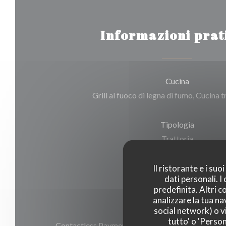
Informazioni prat
Cucina
Grill al fuoco di legna di fumo, Cucina 
Tipologia
Trattoria
Il ristorante e i su
Servizi
dati personali. 
Aria condizionata, Wifi
predefinita. Altri 
analizzare la tua na
social network) o vi
Metodo di pagamento
tutto' o 'Person
Contactless Payment, American Express, Eurocard