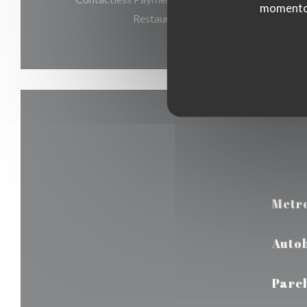
momento c
Restaurant, Contanti, Visa, Assegni,
Metr
Auto
Parc