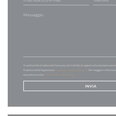
In conformità al Codice del Consumo, hai il diritto di opporti alle chiamate comm
Pubblico delle Opposizioni:
registrodelleopposizioni.it
. Per maggiori informazi
consulta la nostra
informativa sulla privacy
.