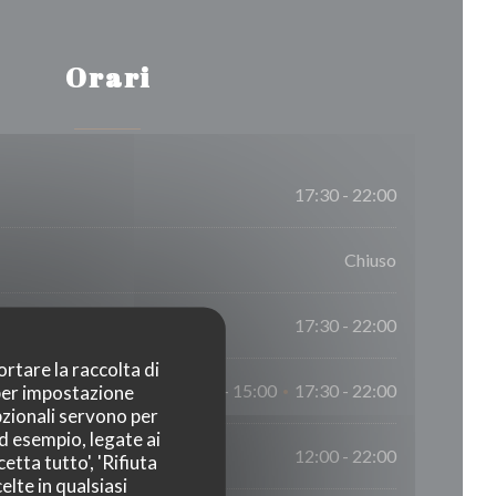
Orari
17:30 - 22:00
Chiuso
17:30 - 22:00
ortare la raccolta di
 per impostazione
12:00 - 15:00
17:30 - 22:00
•
pzionali servono per
ad esempio, legate ai
12:00 - 22:00
etta tutto', 'Rifiuta
elte in qualsiasi