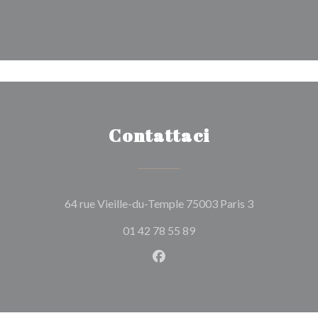
Contattaci
((apre una nu
64 rue Vieille-du-Temple 75003 Paris 3
01 42 78 55 89
Facebook ((apre una nuova fi