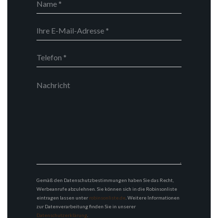
Gemäß den Datenschutzbestimmungen haben Sie das Recht,
Werbeanrufe abzulehnen. Sie können sich in die Robinsonliste
eintragen lassen unter
robinsonliste.de
. Weitere Informationen
zur Datenverarbeitung finden Sie in unserer
Datenschutzerklärung
.