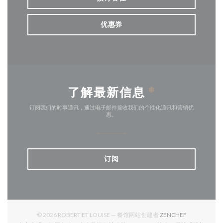
优惠券
了解最新信息
*
订阅我们的时事通讯，通过电子邮件接收我们的个性化通讯和营销优
惠。
订阅
((在新窗口中打
© 2026 ROBERT ET LOUISE — 餐馆网站创建者
ZENCHEF