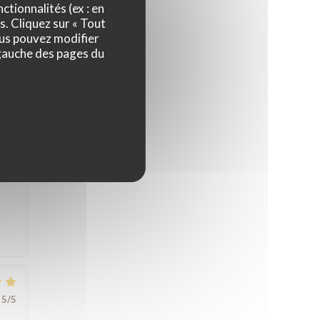
ctionnalités (ex : en
s. Cliquez sur « Tout
ous pouvez modifier
5
/5
 gauche des pages du
nte,
s
5
/5