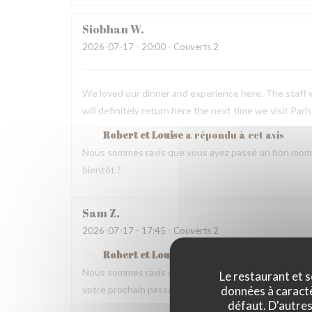
Siobhan
W
2026-07-17
- 20:00 - Couverts 2
We loved our dinner and experience here. The staff w
will definitely return here the next time we visit Paris
Robert et Louise
a répondu à cet avis
Nous sommes ravis que vous ayez passé un bon mome
bientôt ?
Sam
Z
2026-07-17
- 17:45 - Couverts 2
Robert et Louise
a répondu à cet avis
Nous sommes ravis que vous ayez passé un bon momen
Le restaurant et s
données à caractèr
votre prochain passage.
défaut. D'autres