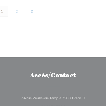
1
2
3
Accès/Contact
((ouvre une n
64 rue Vieille-du-Temple 75003 Paris 3