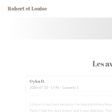
Personnalisation de vos choix en matière de cookies
Robert et Louise
Les av
Oyku
D
2026-07-10
- 17:45 - Couverts 1
I chose to eat here because I’ve heard Anthony Bourda
Paris! I had the duck breast and it was delicious. Th