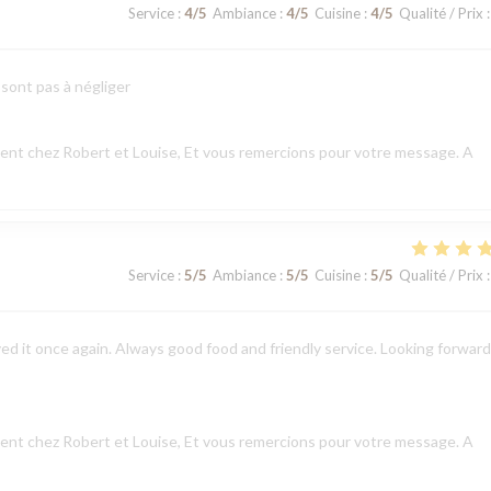
Service
:
4
/5
Ambiance
:
4
/5
Cuisine
:
4
/5
Qualité / Prix
:
 sont pas à négliger
nt chez Robert et Louise, Et vous remercions pour votre message. A
Service
:
5
/5
Ambiance
:
5
/5
Cuisine
:
5
/5
Qualité / Prix
:
ed it once again. Always good food and friendly service. Looking forward
nt chez Robert et Louise, Et vous remercions pour votre message. A