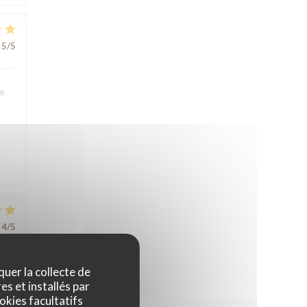
5
/5
We
4
/5
quer la collecte de
es et installés par
okies facultatifs