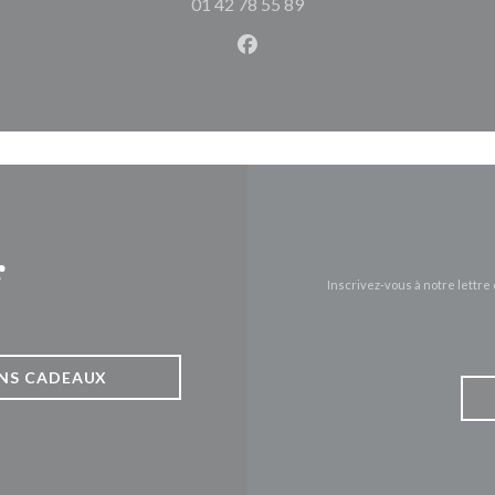
01 42 78 55 89
Facebook ((ouvre une nouvel
r
Inscrivez-vous à notre lettr
NS CADEAUX