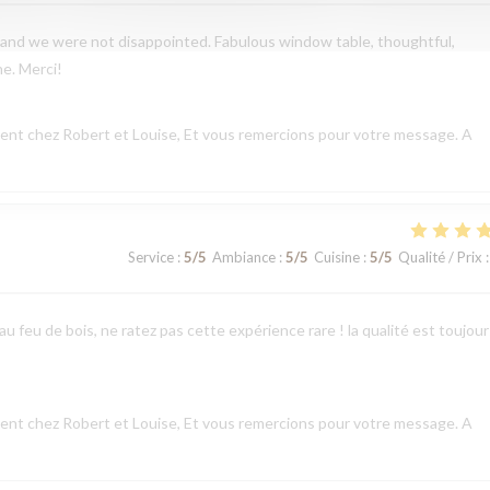
and we were not disappointed. Fabulous window table, thoughtful,
ne. Merci!
nt chez Robert et Louise, Et vous remercions pour votre message. A
Service
:
5
/5
Ambiance
:
5
/5
Cuisine
:
5
/5
Qualité / Prix
:
u feu de bois, ne ratez pas cette expérience rare ! la qualité est toujour
nt chez Robert et Louise, Et vous remercions pour votre message. A