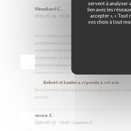
servent à analyser v
Shunkuei
C
lien avec les réseau
accepter », « Tout
2026-07-16
- 19:30 - Couverts 2
vos choix à tout mo
Nous avons passé une excellente soirée dans votre res
parfaitement présentés et pleins de saveurs. Tout ce
souriante et attentionnée tout au long du repas. Nou
chaleureuse, ce qui a rendu cette expérience encore 
professionnalisme et votre gentillesse. Nous recomm
espérons revenir lors d’un prochain voyage.
Robert et Louise
a répondu à cet avis
Nous sommes ravis que vous ayez passé un bon mome
bientôt ?
susan
J
2026-07-12
- 19:45 - Couverts 3