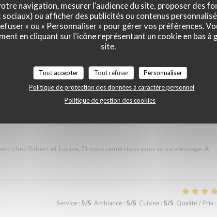
otre navigation, mesurer l'audience du site, proposer des fon
x sociaux) ou afficher des publicités ou contenus personnalisé
 refuser » ou « Personnaliser » pour gérer vos préférences. V
Service
:
5
/5
Ambiance
:
5
/5
Cuisine
:
5
/5
Qualité / Prix
:
ment en cliquant sur l'icône représentant un cookie en bas à
site.
taurant lors de notre voyage à Paris. Les plats étaient délicieux,
 que nous avons commandé était excellent. L’équipe a été très accueilla
Tout accepter
Tout refuser
Personnaliser
s nous sommes sentis très bien accueillis. L’ambiance était agréable et
Politique de protection des données à caractère personnel
plus mémorable. Un grand merci à toute l’équipe pour votre
Politique de gestion des cookies
andons vivement votre restaurant à tous ceux qui visitent Paris et nou
nt chez Robert et Louise, Et vous remercions pour votre message. A
Service
:
5
/5
Ambiance
:
5
/5
Cuisine
:
5
/5
Qualité / Prix
: