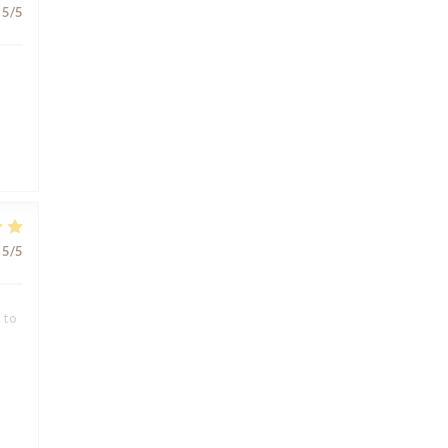
5
/5
5
/5
 to