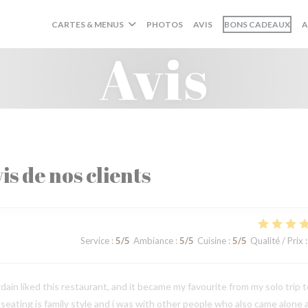
((O
CARTES & MENUS
PHOTOS
AVIS
BONS CADEAUX
A
Avis
is de nos clients
Service
:
5
/5
Ambiance
:
5
/5
Cuisine
:
5
/5
Qualité / Prix
:
in liked this restaurant, and it became my favourite from my solo trip t
e seating is family style and i was with other people who also came alone 