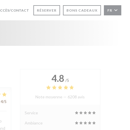
UVRE UNE NOUVELLE FENÊTRE))
CCÈS/CONTACT
RÉSERVER
BONS CADEAUX
FR
4.8
/5
Note moyenne —
6208 avis
4
/5
Service
o
Ambiance
and