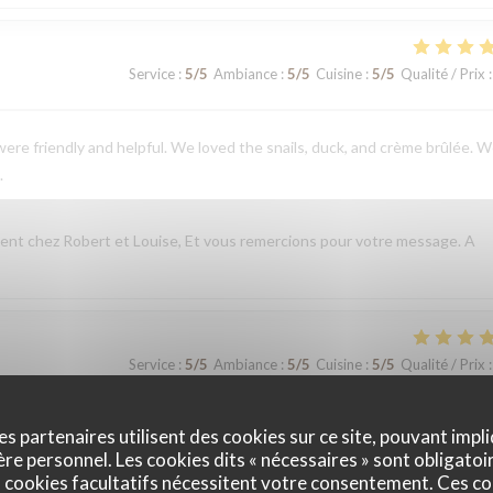
Service
:
5
/5
Ambiance
:
5
/5
Cuisine
:
5
/5
Qualité / Prix
:
ere friendly and helpful. We loved the snails, duck, and crème brûlée. 
.
nt chez Robert et Louise, Et vous remercions pour votre message. A
Service
:
5
/5
Ambiance
:
5
/5
Cuisine
:
5
/5
Qualité / Prix
:
t chez Robert et Louise, que nous serons heureux de rééditer lors de
es partenaires utilisent des cookies sur ce site, pouvant impli
e personnel. Les cookies dits « nécessaires » sont obligatoir
 cookies facultatifs nécessitent votre consentement. Ces co