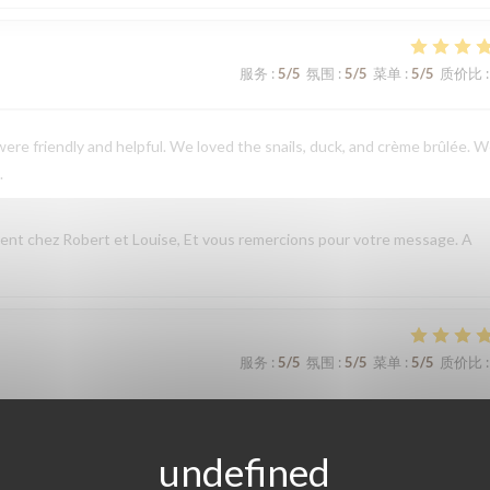
服务
:
5
/5
氛围
:
5
/5
菜单
:
5
/5
质价比
:
ere friendly and helpful. We loved the snails, duck, and crème brûlée. 
.
nt chez Robert et Louise, Et vous remercions pour votre message. A
服务
:
5
/5
氛围
:
5
/5
菜单
:
5
/5
质价比
:
t chez Robert et Louise, que nous serons heureux de rééditer lors de