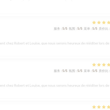
服务
:
5
/5
氛围
:
5
/5
菜单
:
5
/5
质价比
:
t chez Robert et Louise, que nous serons heureux de rééditer lors de
服务
:
5
/5
氛围
:
5
/5
菜单
:
5
/5
质价比
:
t chez Robert et Louise, que nous serons heureux de rééditer lors de