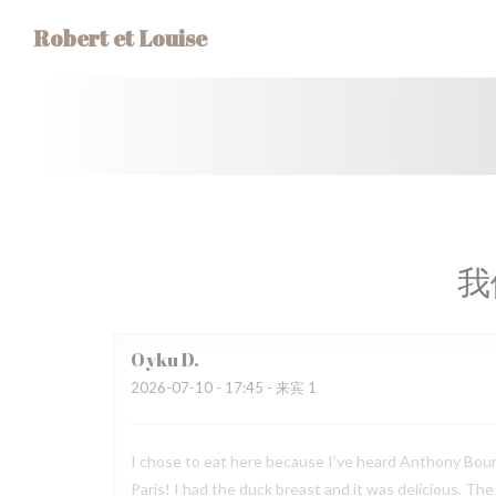
Cookie管理面板
Robert et Louise
我
Oyku
D
2026-07-10
- 17:45 - 来宾 1
I chose to eat here because I’ve heard Anthony Bourda
Paris! I had the duck breast and it was delicious. Th