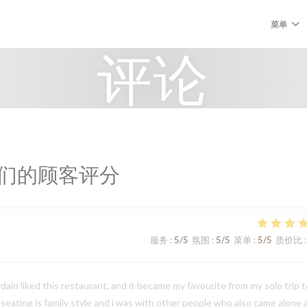
菜单
评论
们的顾客评分
服务
:
5
/5
氛围
:
5
/5
菜单
:
5
/5
质价比
:
in liked this restaurant, and it became my favourite from my solo trip t
e seating is family style and i was with other people who also came alone 