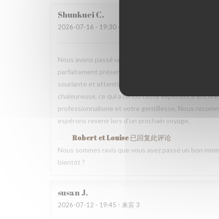
Shunkuei
C
2026-07-16
- 19:30 - 来宾 2
Nous avons passé une excellente soirée dans votre res
parfaitement présentés et pleins de saveurs. Tout ce
souriante et attentionnée tout au long du repas. Nou
chaleureuse, ce qui a rendu cette expérience encore 
professionnalisme et votre gentillesse. Nous recomm
espérons revenir lors d’un prochain voyage.
Robert et Louise
已回复此评论
Nous sommes ravis que vous ayez passé un bon mome
bientôt ?
susan
J
2026-07-12
- 19:45 - 来宾 3