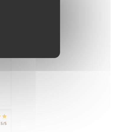
5
/5
nte,
s
5
/5