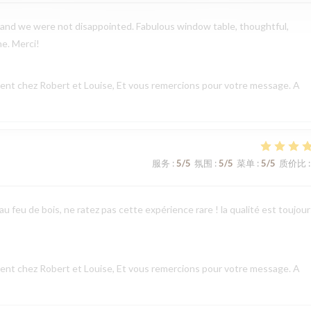
and we were not disappointed. Fabulous window table, thoughtful,
ne. Merci!
nt chez Robert et Louise, Et vous remercions pour votre message. A
服务
:
5
/5
氛围
:
5
/5
菜单
:
5
/5
质价比
:
u feu de bois, ne ratez pas cette expérience rare ! la qualité est toujour
nt chez Robert et Louise, Et vous remercions pour votre message. A