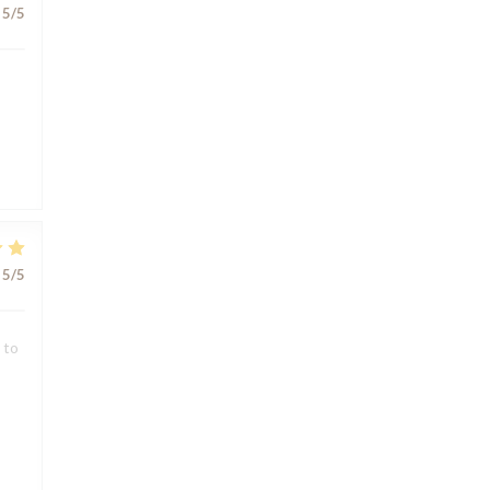
5
/5
5
/5
 to