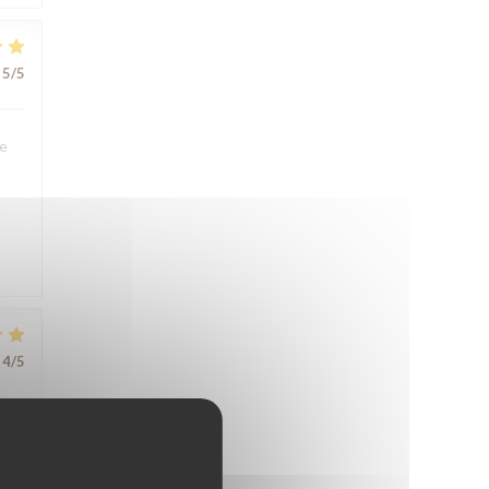
5
/5
We
4
/5