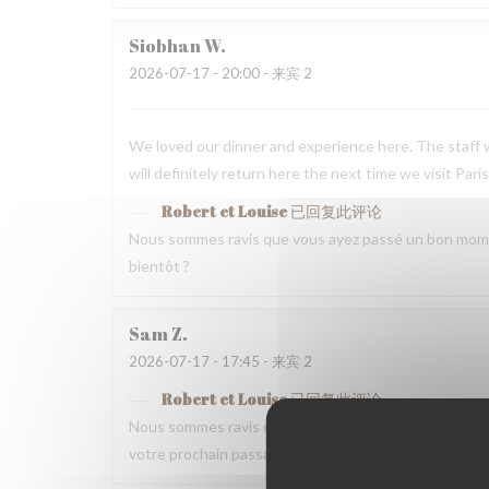
Siobhan
W
2026-07-17
- 20:00 - 来宾 2
We loved our dinner and experience here. The staff w
will definitely return here the next time we visit Paris
Robert et Louise
已回复此评论
Nous sommes ravis que vous ayez passé un bon mome
bientôt ?
Sam
Z
2026-07-17
- 17:45 - 来宾 2
Robert et Louise
已回复此评论
Nous sommes ravis que vous ayez passé un bon momen
votre prochain passage.