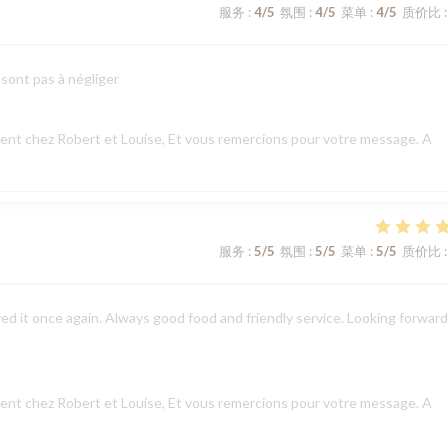
服务
:
4
/5
氛围
:
4
/5
菜单
:
4
/5
质价比
:
 sont pas à négliger
nt chez Robert et Louise, Et vous remercions pour votre message. A
服务
:
5
/5
氛围
:
5
/5
菜单
:
5
/5
质价比
:
ed it once again. Always good food and friendly service. Looking forward
nt chez Robert et Louise, Et vous remercions pour votre message. A