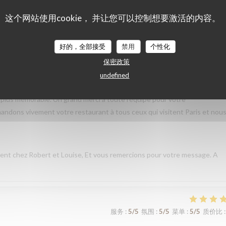
这个网站使用cookie， 并让您可以控制想要激活的内容。
服务
:
5
/5
氛围
:
5
/5
菜单
:
5
/5
质价比
:
好的，全部接受
禁用
个性化
taurant lors de notre voyage à Paris. Les plats étaient délicieux,
保密政策
 que nous avons commandé était excellent. L’équipe a été très accueilla
undefined
s nous sommes sentis très bien accueillis. L’ambiance était agréable et
plus mémorable. Un grand merci à toute l’équipe pour votre
andons vivement votre restaurant à tous ceux qui visitent Paris et nou
nt chez Robert et Louise, Et vous remercions pour votre message. A
服务
:
5
/5
氛围
:
5
/5
菜单
:
5
/5
质价比
: