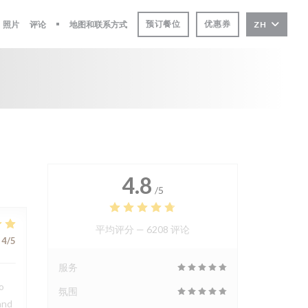
预订餐位
优惠券
照片
评论
地图和联系方式
ZH
((在新窗口中打开))
4.8
/5
平均评分 —
6208 评论
4
/5
服务
o
氛围
and