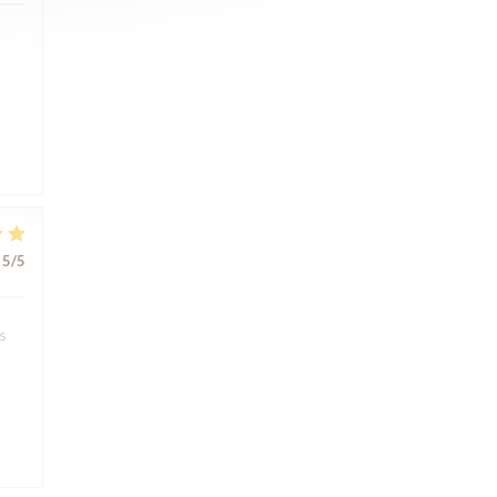
5
/5
s