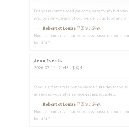
Friends recommended we come here for my birthday 
gracious service and of course, delicious food and wi
Robert et Louise
已回复此评论
Nous sommes ravis que vous ayez passé un bon mome
bientôt ?
Jean Yves
G
2026-07-11
- 21:45 - 来宾 4
Si vous aimez la très bonne viande cuite devant vous a
au rendez-vous et le service est impeccable …
Robert et Louise
已回复此评论
Nous sommes ravis que vous ayez passé un bon mome
bientôt ?