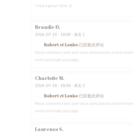
I had a great time :))
Brandie
D
2026-07-19
- 18:00 - 来宾 1
Robert et Louise
已回复此评论
Nous sommes ravis que vous ayez passé un bon momen
votre prochain passage.
Charlotte
M
2026-07-18
- 18:00 - 来宾 2
Robert et Louise
已回复此评论
Nous sommes ravis que vous ayez passé un bon momen
votre prochain passage.
Laurenzo
S