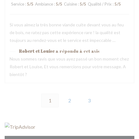
Service
:
5
/5
Ambiance
:
5
/5
Cuisine
:
5
/5
Qualité / Prix
:
5
/5
Si vous aimez la très bonne viande cuite devant vous au feu
de bois, ne ratez pas cette expérience rare ! la qualité est
toujours au rendez-vous et le service est impeccable …
Robert et Louise
a répondu à cet avis
Nous sommes ravis que vous ayez passé un bon moment chez
Robert et Louise, Et vous remercions pour votre message. A
bientôt ?
1
2
3