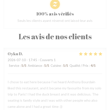
100% avis vérifiés
Seuls les clients ayant réservé ont laissé leur avis
Les avis de nos clients
Oyku
D
2026-07-10
- 17:45 - Couverts 1
Service
:
5
/5
Ambiance
:
5
/5
Cuisine
:
5
/5
Qualité / Prix
:
4
/5
I chose to eat here because I’ve heard Anthony Bourdain
liked this restaurant, and it became my favourite from my solo
trip to Paris! I had the duck breast and it was delicious. The
seating is family style and i was with other people who also
came alone and I had a great time :))