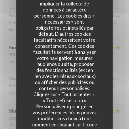
impliquer la collecte de
Robert et Louise
a répondu à cet avis
données à caractère
personnel. Les cookies dits «
Nous sommes ravis que vous ayez passé un bon moment chez
nécessaires » sont
Robert et Louise, Et vous remercions pour votre message. A
obligatoires et installés par
bientôt ?
défaut. D'autres cookies
facultatifs nécessitent votre
consentement. Ces cookies
Sam
Z
facultatifs servent à analyser
2026-07-17
- 17:45 - Couverts 2
votre navigation, mesurer
Service
:
5
/5
Ambiance
:
5
/5
Cuisine
:
5
/5
Qualité / Prix
:
4
/5
l'audience du site, proposer
des fonctionnalités (ex : en
Robert et Louise
a répondu à cet avis
lien avec les réseaux sociaux)
Nous sommes ravis que vous ayez passé un bon moment chez
ou afficher des publicités ou
Robert et Louise, que nous serons heureux de rééditer lors
contenus personnalisés.
de votre prochain passage.
Cliquez sur « Tout accepter »,
« Tout refuser » ou «
Personnaliser » pour gérer
Shunkuei
C
vos préférences. Vous pouvez
modifier vos choix à tout
2026-07-16
- 19:30 - Couverts 2
moment en cliquant sur l'icône
Service
:
5
/5
Ambiance
:
5
/5
Cuisine
:
5
/5
Qualité / Prix
:
5
/5