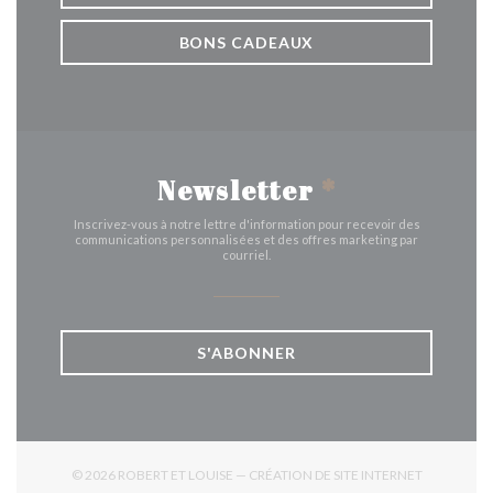
BONS CADEAUX
Newsletter
*
Inscrivez-vous à notre lettre d'information pour recevoir des
communications personnalisées et des offres marketing par
courriel.
S'ABONNER
© 2026 ROBERT ET LOUISE — CRÉATION DE SITE INTERNET