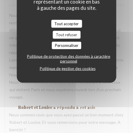
représentant un cookie en bas
à gauche des pages du site.
Nous avons passé une excellente soirée dans votre
restaurant lors de notre voyage à Paris. Les plats étaient
Tout accepter
délicieux, parfaitement présentés et pleins de saveurs. Tout
Tout refuser
ce que nous avons commandé était excellent. L’équipe a été
très accueillante, souriante et attentionnée tout au long du
Personnaliser
repas. Nous nous sommes sentis très bien accueillis.
Politique de protection des données à caractère
L’ambiance était agréable et chaleureuse, ce qui a rendu cette
personnel
expérience encore plus mémorable. Un grand merci à toute
Politique de gestion des cookies
l’équipe pour votre professionnalisme et votre gentillesse.
Nous recommandons vivement votre restaurant à tous ceux
qui visitent Paris et nous espérons revenir lors d’un prochain
voyage.
Robert et Louise
a répondu à cet avis
Nous sommes ravis que vous ayez passé un bon moment chez
Robert et Louise, Et vous remercions pour votre message. A
bientôt ?