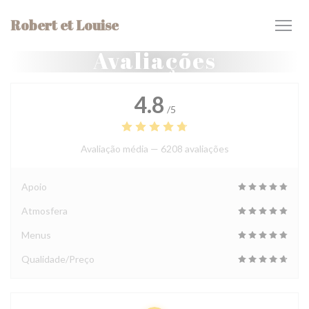
Painel de Gerenciamento de Cookies
Robert et Louise
Avaliações
4.8
/5
Avaliação média —
6208 avaliações
Apoio
Atmosfera
Menus
Qualidade/Preço