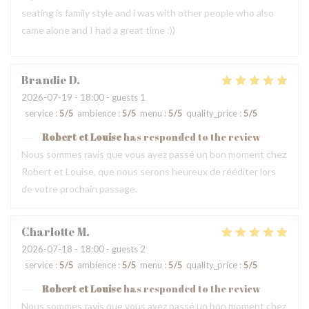
seating is family style and i was with other people who also
came alone and I had a great time :))
Brandie
D
2026-07-19
- 18:00 - guests 1
service
:
5
/5
ambience
:
5
/5
menu
:
5
/5
quality_price
:
5
/5
Robert et Louise
has responded to the review
Nous sommes ravis que vous ayez passé un bon moment chez
Robert et Louise, que nous serons heureux de rééditer lors
de votre prochain passage.
Charlotte
M
2026-07-18
- 18:00 - guests 2
service
:
5
/5
ambience
:
5
/5
menu
:
5
/5
quality_price
:
5
/5
Robert et Louise
has responded to the review
Nous sommes ravis que vous ayez passé un bon moment chez