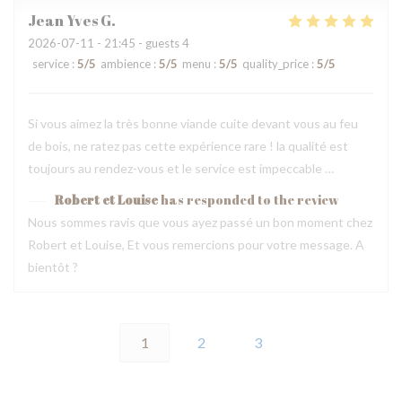
Jean Yves
G
2026-07-11
- 21:45 - guests 4
service
:
5
/5
ambience
:
5
/5
menu
:
5
/5
quality_price
:
5
/5
Si vous aimez la très bonne viande cuite devant vous au feu
de bois, ne ratez pas cette expérience rare ! la qualité est
toujours au rendez-vous et le service est impeccable …
Robert et Louise
has responded to the review
Nous sommes ravis que vous ayez passé un bon moment chez
Robert et Louise, Et vous remercions pour votre message. A
bientôt ?
1
2
3