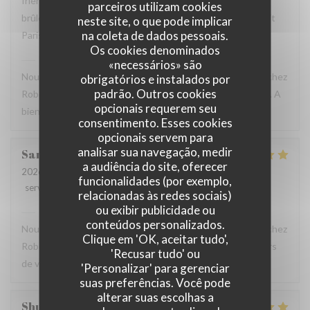
friendly and helpful. We loved the snails, duck, and crème
parceiros utilizam cookies
brûlée. We will definitely return here the next time we visit
neste site, o que pode implicar
na coleta de dados pessoais.
Paris.
Os cookies denominados
Robert et Louise
has responded to the review
«necessários» são
Nous sommes ravis que vous ayez passé un bon moment chez
obrigatórios e instalados por
padrão. Outros cookies
Robert et Louise, Et vous remercions pour votre message. A
opcionais requerem seu
bientôt ?
consentimento. Esses cookies
opcionais servem para
analisar sua navegação, medir
Sam
Z
a audiência do site, oferecer
2026-07-17
- 17:45 - guests 2
funcionalidades (por exemplo,
service
:
5
/5
ambience
:
5
/5
menu
:
5
/5
quality_price
:
4
/5
relacionadas às redes sociais)
ou exibir publicidade ou
Robert et Louise
has responded to the review
conteúdos personalizados.
Nous sommes ravis que vous ayez passé un bon moment chez
Clique em 'OK, aceitar tudo',
Robert et Louise, que nous serons heureux de rééditer lors
'Recusar tudo' ou
de votre prochain passage.
'Personalizar' para gerenciar
suas preferências. Você pode
alterar suas escolhas a
Shunkuei
C