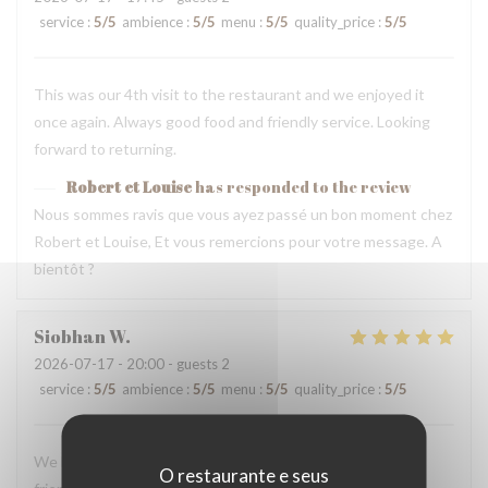
service
:
5
/5
ambience
:
5
/5
menu
:
5
/5
quality_price
:
5
/5
This was our 4th visit to the restaurant and we enjoyed it
once again. Always good food and friendly service. Looking
forward to returning.
Robert et Louise
has responded to the review
Nous sommes ravis que vous ayez passé un bon moment chez
Robert et Louise, Et vous remercions pour votre message. A
bientôt ?
Siobhan
W
2026-07-17
- 20:00 - guests 2
service
:
5
/5
ambience
:
5
/5
menu
:
5
/5
quality_price
:
5
/5
We loved our dinner and experience here. The staff were
O restaurante e seus