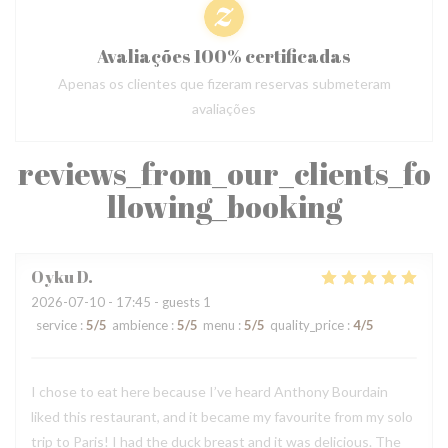
Avaliações 100% certificadas
Apenas os clientes que fizeram reservas submeteram
avaliações
reviews_from_our_clients_fo
llowing_booking
Oyku
D
2026-07-10
- 17:45 - guests 1
service
:
5
/5
ambience
:
5
/5
menu
:
5
/5
quality_price
:
4
/5
I chose to eat here because I’ve heard Anthony Bourdain
liked this restaurant, and it became my favourite from my solo
trip to Paris! I had the duck breast and it was delicious. The