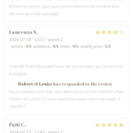
Robert et Louise, que nous serons heureux de rééditer lors
de votre prochain passage.
Laurenzo
S
2026-07-18
- 12:15 - guests 2
service
:
4
/5
ambience
:
4
/5
menu
:
4
/5
quality_price
:
5
/5
Côte de boeuf de qualité avec les autres plats qui ne sont pas
à négliger
Robert et Louise
has responded to the review
Nous sommes ravis que vous ayez passé un bon moment chez
Robert et Louise, Et vous remercions pour votre message. A
bientôt ?
Patti
C
2026-07-17
- 17:45 - guests 2