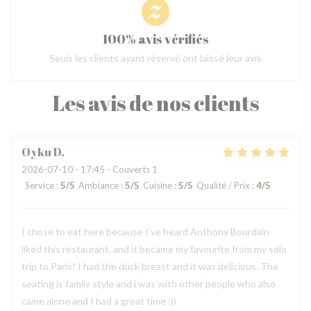
100% avis vérifiés
Seuls les clients ayant réservé ont laissé leur avis
Les avis de nos clients
Oyku
D
2026-07-10
- 17:45 - Couverts 1
Service
:
5
/5
Ambiance
:
5
/5
Cuisine
:
5
/5
Qualité / Prix
:
4
/5
I chose to eat here because I’ve heard Anthony Bourdain
liked this restaurant, and it became my favourite from my solo
trip to Paris! I had the duck breast and it was delicious. The
seating is family style and i was with other people who also
came alone and I had a great time :))