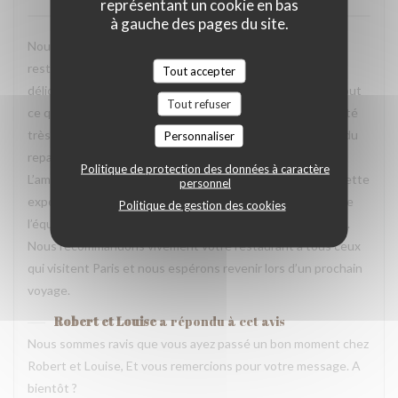
représentant un cookie en bas
à gauche des pages du site.
Nous avons passé une excellente soirée dans votre
restaurant lors de notre voyage à Paris. Les plats étaient
Tout accepter
délicieux, parfaitement présentés et pleins de saveurs. Tout
Tout refuser
ce que nous avons commandé était excellent. L’équipe a été
très accueillante, souriante et attentionnée tout au long du
Personnaliser
repas. Nous nous sommes sentis très bien accueillis.
Politique de protection des données à caractère
L’ambiance était agréable et chaleureuse, ce qui a rendu cette
personnel
expérience encore plus mémorable. Un grand merci à toute
Politique de gestion des cookies
l’équipe pour votre professionnalisme et votre gentillesse.
Nous recommandons vivement votre restaurant à tous ceux
qui visitent Paris et nous espérons revenir lors d’un prochain
voyage.
Robert et Louise
a répondu à cet avis
Nous sommes ravis que vous ayez passé un bon moment chez
Robert et Louise, Et vous remercions pour votre message. A
bientôt ?