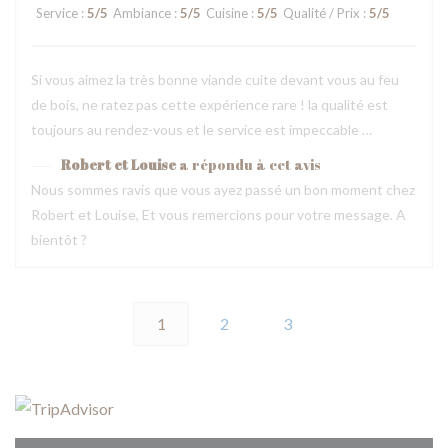
Service
:
5
/5
Ambiance
:
5
/5
Cuisine
:
5
/5
Qualité / Prix
:
5
/5
Si vous aimez la très bonne viande cuite devant vous au feu
de bois, ne ratez pas cette expérience rare ! la qualité est
toujours au rendez-vous et le service est impeccable …
Robert et Louise
a répondu à cet avis
Nous sommes ravis que vous ayez passé un bon moment chez
Robert et Louise, Et vous remercions pour votre message. A
bientôt ?
1
2
3