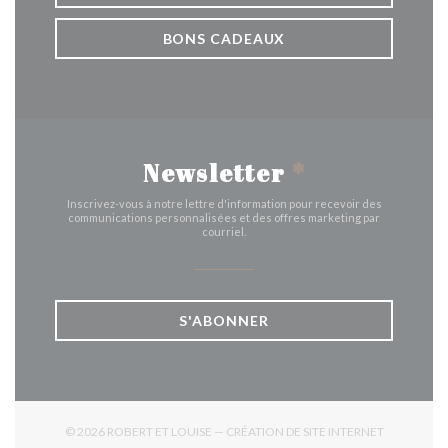
BONS CADEAUX
Newsletter
*
Inscrivez-vous à notre lettre d'information pour recevoir des
communications personnalisées et des offres marketing par
courriel.
S'ABONNER
© 2026 ROBERT ET LOUISE — CRÉATION DE SITE INTERNET