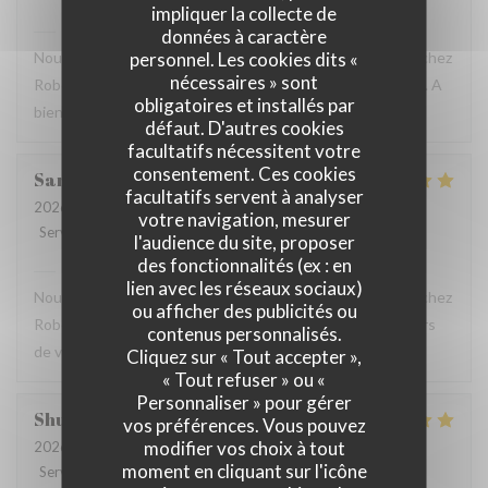
impliquer la collecte de
Robert et Louise
a répondu à cet avis
données à caractère
personnel. Les cookies dits «
Nous sommes ravis que vous ayez passé un bon moment chez
nécessaires » sont
Robert et Louise, Et vous remercions pour votre message. A
obligatoires et installés par
bientôt ?
défaut. D'autres cookies
facultatifs nécessitent votre
consentement. Ces cookies
Sam
Z
facultatifs servent à analyser
2026-07-17
- 17:45 - Couverts 2
votre navigation, mesurer
Service
:
5
/5
Ambiance
:
5
/5
Cuisine
:
5
/5
Qualité / Prix
:
4
/5
l'audience du site, proposer
des fonctionnalités (ex : en
Robert et Louise
a répondu à cet avis
lien avec les réseaux sociaux)
Nous sommes ravis que vous ayez passé un bon moment chez
ou afficher des publicités ou
Robert et Louise, que nous serons heureux de rééditer lors
contenus personnalisés.
de votre prochain passage.
Cliquez sur « Tout accepter »,
« Tout refuser » ou «
Personnaliser » pour gérer
Shunkuei
C
vos préférences. Vous pouvez
modifier vos choix à tout
2026-07-16
- 19:30 - Couverts 2
moment en cliquant sur l'icône
Service
:
5
/5
Ambiance
:
5
/5
Cuisine
:
5
/5
Qualité / Prix
:
5
/5