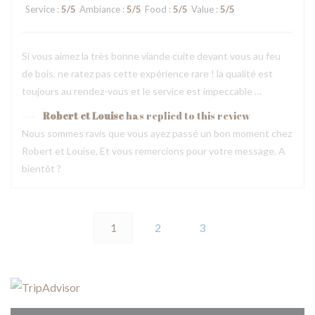
Service
:
5
/5
Ambiance
:
5
/5
Food
:
5
/5
Value
:
5
/5
Si vous aimez la très bonne viande cuite devant vous au feu
de bois, ne ratez pas cette expérience rare ! la qualité est
toujours au rendez-vous et le service est impeccable …
Robert et Louise
has replied to this review
Nous sommes ravis que vous ayez passé un bon moment chez
Robert et Louise, Et vous remercions pour votre message. A
bientôt ?
1
2
3