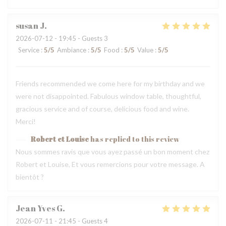
susan
J
2026-07-12
- 19:45 - Guests 3
Service
:
5
/5
Ambiance
:
5
/5
Food
:
5
/5
Value
:
5
/5
Friends recommended we come here for my birthday and we
were not disappointed. Fabulous window table, thoughtful,
gracious service and of course, delicious food and wine.
Merci!
Robert et Louise
has replied to this review
Nous sommes ravis que vous ayez passé un bon moment chez
Robert et Louise, Et vous remercions pour votre message. A
bientôt ?
Jean Yves
G
2026-07-11
- 21:45 - Guests 4