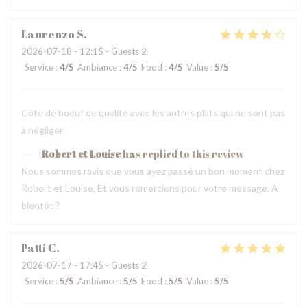
Laurenzo
S
2026-07-18
- 12:15 - Guests 2
Service
:
4
/5
Ambiance
:
4
/5
Food
:
4
/5
Value
:
5
/5
Côte de boeuf de qualité avec les autres plats qui ne sont pas
à négliger
Robert et Louise
has replied to this review
Nous sommes ravis que vous ayez passé un bon moment chez
Robert et Louise, Et vous remercions pour votre message. A
bientôt ?
Patti
C
2026-07-17
- 17:45 - Guests 2
Service
:
5
/5
Ambiance
:
5
/5
Food
:
5
/5
Value
:
5
/5