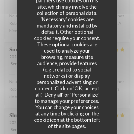
partners use cookies on this
site, which may involve the
Robert et Louise
has replied to this review
collection of personal data.
Nous sommes ravis que vous ayez passé un bon moment chez
'Necessary' cookies are
Robert et Louise, Et vous remercions pour votre message. A
mandatory and installed by
bientôt ?
default. Other optional
cookies require your consent.
These optional cookies are
Sam
Z
used to analyze your
browsing, measure site
2026-07-17
- 17:45 - Guests 2
audience, provide features
Service
:
5
/5
Ambiance
:
5
/5
Food
:
5
/5
Value
:
4
/5
(e.g., related to social
Robert et Louise
has replied to this review
networks) or display
personalized advertising or
Nous sommes ravis que vous ayez passé un bon moment chez
content. Click on 'OK, accept
Robert et Louise, que nous serons heureux de rééditer lors
all', 'Deny all' or 'Personalize'
de votre prochain passage.
to manage your preferences.
You can change your choices
at any time by clicking on the
Shunkuei
C
cookie icon at the bottom left
2026-07-16
- 19:30 - Guests 2
of the site pages.
Service
:
5
/5
Ambiance
:
5
/5
Food
:
5
/5
Value
:
5
/5