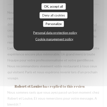
OK, accept all
Nous avons passé une excellente soirée dans votre
Deny all cookies
restaurant lors de notre voyage à Paris. Les plats étaient
Personalize
délicieux, parfaitement présentés et pleins de saveurs. Tout
ce que nous avons commandé était excellent. L’équipe a été
Personal data protection policy
très accueillante, souriante et attentionnée tout au long du
Cookie management policy
repas. Nous nous sommes sentis très bien accueillis.
L’ambiance était agréable et chaleureuse, ce qui a rendu cette
expérience encore plus mémorable. Un grand merci à toute
l’équipe pour votre professionnalisme et votre gentillesse.
Nous recommandons vivement votre restaurant à tous ceux
qui visitent Paris et nous espérons revenir lors d’un prochain
voyage.
Robert et Louise
has replied to this review
Nous sommes ravis que vous ayez passé un bon moment chez
Robert et Louise, Et vous remercions pour votre message. A
bientôt ?