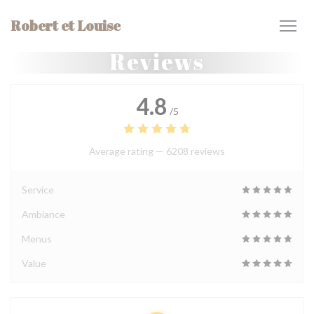
Personalizing your cookie choices
Robert et Louise
Reviews
4.8
/5
Average rating —
6208 reviews
Service
Ambiance
Menus
Value