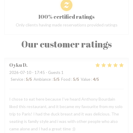
100% certified ratings
Only clients having made reservations provided ratings
Our customer ratings
Oyku
D
2026-07-10
- 17:45 - Guests 1
Service
:
5
/5
Ambiance
:
5
/5
Food
:
5
/5
Value
:
4
/5
I chose to eat here because I’ve heard Anthony Bourdain
liked this restaurant, and it became my favourite from my solo
trip to Paris! I had the duck breast and it was delicious. The
seating is family style and i was with other people who also
came alone and I had a great time :))