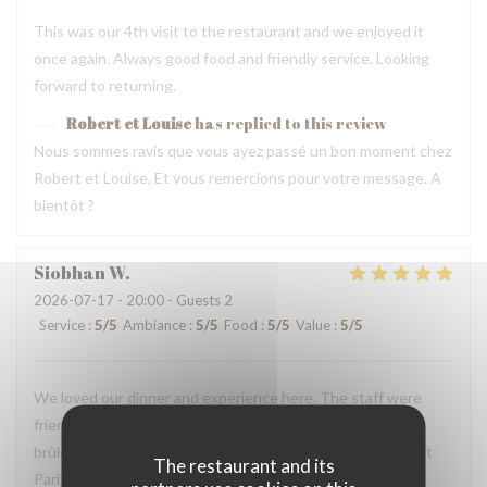
This was our 4th visit to the restaurant and we enjoyed it
once again. Always good food and friendly service. Looking
forward to returning.
Robert et Louise
has replied to this review
Nous sommes ravis que vous ayez passé un bon moment chez
Robert et Louise, Et vous remercions pour votre message. A
bientôt ?
Siobhan
W
2026-07-17
- 20:00 - Guests 2
Service
:
5
/5
Ambiance
:
5
/5
Food
:
5
/5
Value
:
5
/5
We loved our dinner and experience here. The staff were
friendly and helpful. We loved the snails, duck, and crème
brûlée. We will definitely return here the next time we visit
The restaurant and its
Paris.