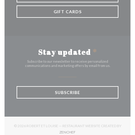
GIFT CARDS
Stay updated
*
Subscribe to our newsletter to receive personalized
communications and marketing offers by email from us.
SUBSCRIBE
© 2026 ROBERT ET LOUISE — RESTAURANT WEBSITE CREATED BY
((OPENS IN A NEW WINDOW))
ZENCHEF