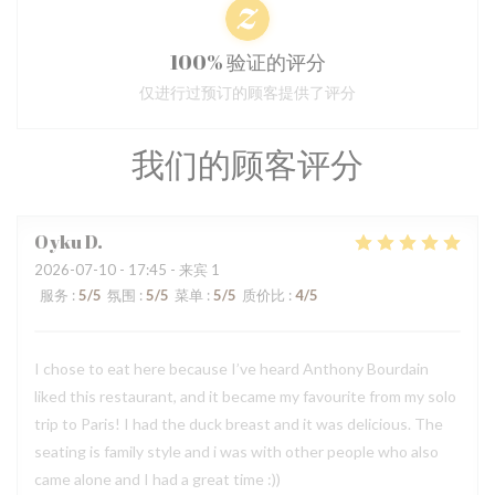
100% 验证的评分
仅进行过预订的顾客提供了评分
我们的顾客评分
Oyku
D
2026-07-10
- 17:45 - 来宾 1
服务
:
5
/5
氛围
:
5
/5
菜单
:
5
/5
质价比
:
4
/5
I chose to eat here because I’ve heard Anthony Bourdain
liked this restaurant, and it became my favourite from my solo
trip to Paris! I had the duck breast and it was delicious. The
seating is family style and i was with other people who also
came alone and I had a great time :))