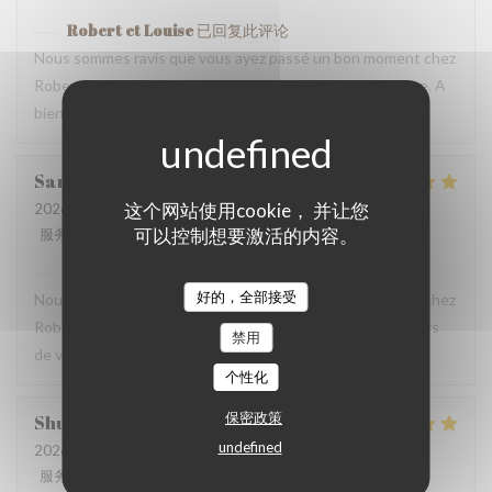
Robert et Louise
已回复此评论
Nous sommes ravis que vous ayez passé un bon moment chez
Robert et Louise, Et vous remercions pour votre message. A
bientôt ?
Sam
Z
这个网站使用cookie， 并让您
2026-07-17
- 17:45 - 来宾 2
可以控制想要激活的内容。
服务
:
5
/5
氛围
:
5
/5
菜单
:
5
/5
质价比
:
4
/5
Robert et Louise
已回复此评论
好的，全部接受
Nous sommes ravis que vous ayez passé un bon moment chez
Robert et Louise, que nous serons heureux de rééditer lors
禁用
de votre prochain passage.
个性化
保密政策
Shunkuei
C
undefined
2026-07-16
- 19:30 - 来宾 2
服务
:
5
/5
氛围
:
5
/5
菜单
:
5
/5
质价比
:
5
/5