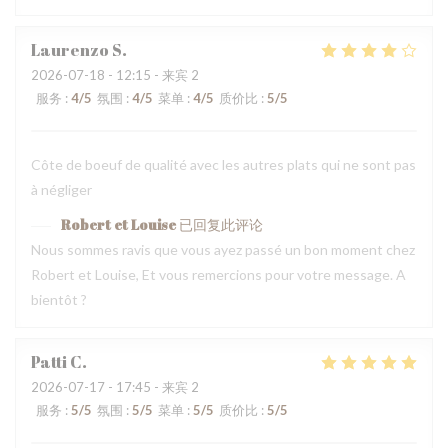
Laurenzo
S
2026-07-18
- 12:15 - 来宾 2
服务
:
4
/5
氛围
:
4
/5
菜单
:
4
/5
质价比
:
5
/5
Côte de boeuf de qualité avec les autres plats qui ne sont pas
à négliger
Robert et Louise
已回复此评论
Nous sommes ravis que vous ayez passé un bon moment chez
Robert et Louise, Et vous remercions pour votre message. A
bientôt ?
Patti
C
2026-07-17
- 17:45 - 来宾 2
服务
:
5
/5
氛围
:
5
/5
菜单
:
5
/5
质价比
:
5
/5