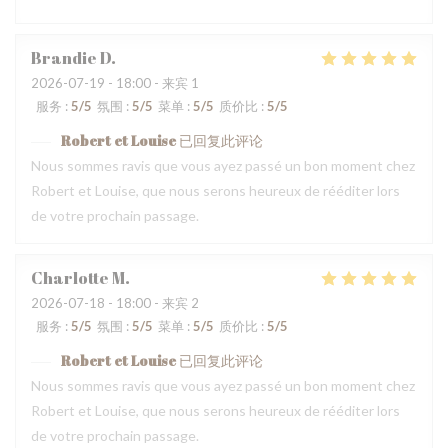
Brandie
D
2026-07-19
- 18:00 - 来宾 1
服务
:
5
/5
氛围
:
5
/5
菜单
:
5
/5
质价比
:
5
/5
Robert et Louise
已回复此评论
Nous sommes ravis que vous ayez passé un bon moment chez
Robert et Louise, que nous serons heureux de rééditer lors
de votre prochain passage.
Charlotte
M
2026-07-18
- 18:00 - 来宾 2
服务
:
5
/5
氛围
:
5
/5
菜单
:
5
/5
质价比
:
5
/5
Robert et Louise
已回复此评论
Nous sommes ravis que vous ayez passé un bon moment chez
Robert et Louise, que nous serons heureux de rééditer lors
de votre prochain passage.