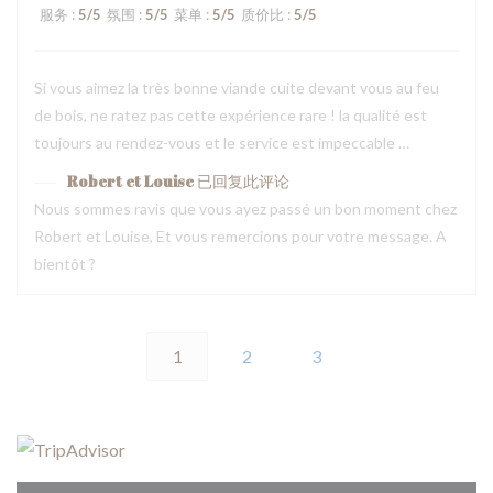
服务
:
5
/5
氛围
:
5
/5
菜单
:
5
/5
质价比
:
5
/5
Si vous aimez la très bonne viande cuite devant vous au feu
de bois, ne ratez pas cette expérience rare ! la qualité est
toujours au rendez-vous et le service est impeccable …
Robert et Louise
已回复此评论
Nous sommes ravis que vous ayez passé un bon moment chez
Robert et Louise, Et vous remercions pour votre message. A
bientôt ?
1
2
3