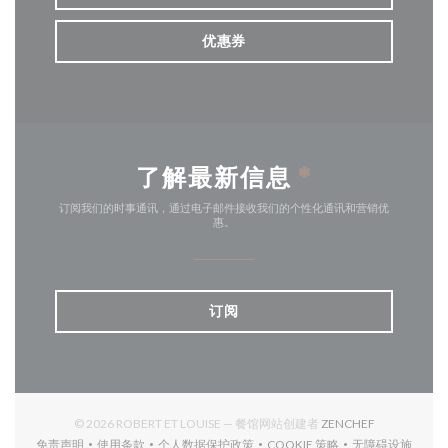
优惠券
了解最新信息
*
订阅我们的时事通讯，通过电子邮件接收我们的个性化通讯和营销优
惠。
订阅
((在新窗口中打
© 2026 ROBERT ET LOUISE — 餐馆网站创建者
ZENCHEF
免责声明
使用条款
个人数据保护政策
COOKIE 策略
无障碍设施