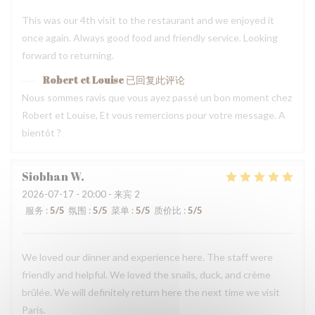
This was our 4th visit to the restaurant and we enjoyed it
once again. Always good food and friendly service. Looking
forward to returning.
Robert et Louise
已回复此评论
Nous sommes ravis que vous ayez passé un bon moment chez
Robert et Louise, Et vous remercions pour votre message. A
bientôt ?
Siobhan
W
2026-07-17
- 20:00 - 来宾 2
服务
:
5
/5
氛围
:
5
/5
菜单
:
5
/5
质价比
:
5
/5
We loved our dinner and experience here. The staff were
friendly and helpful. We loved the snails, duck, and crème
brûlée. We will definitely return here the next time we visit
Paris.