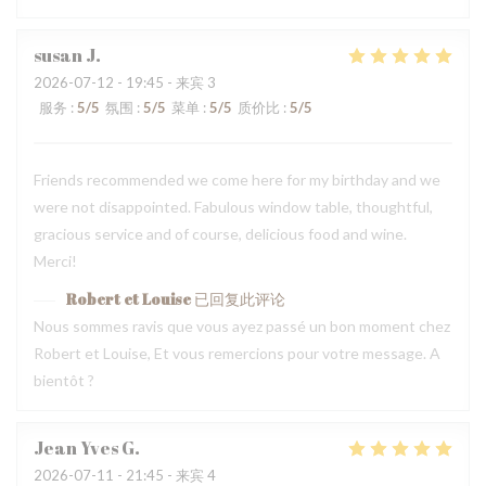
susan
J
2026-07-12
- 19:45 - 来宾 3
服务
:
5
/5
氛围
:
5
/5
菜单
:
5
/5
质价比
:
5
/5
Friends recommended we come here for my birthday and we
were not disappointed. Fabulous window table, thoughtful,
gracious service and of course, delicious food and wine.
Merci!
Robert et Louise
已回复此评论
Nous sommes ravis que vous ayez passé un bon moment chez
Robert et Louise, Et vous remercions pour votre message. A
bientôt ?
Jean Yves
G
2026-07-11
- 21:45 - 来宾 4