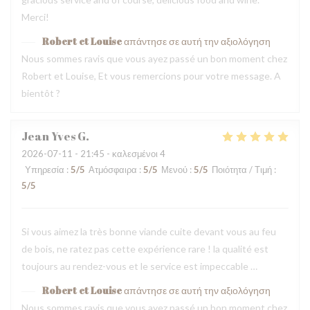
Merci!
Robert et Louise
απάντησε σε αυτή την αξιολόγηση
Nous sommes ravis que vous ayez passé un bon moment chez
Robert et Louise, Et vous remercions pour votre message. A
bientôt ?
Jean Yves
G
2026-07-11
- 21:45 - καλεσμένοι 4
Υπηρεσία
:
5
/5
Ατμόσφαιρα
:
5
/5
Μενού
:
5
/5
Ποιότητα / Τιμή
:
5
/5
Si vous aimez la très bonne viande cuite devant vous au feu
de bois, ne ratez pas cette expérience rare ! la qualité est
toujours au rendez-vous et le service est impeccable …
Robert et Louise
απάντησε σε αυτή την αξιολόγηση
Nous sommes ravis que vous ayez passé un bon moment chez