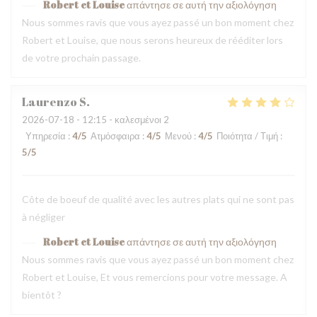
Robert et Louise
απάντησε σε αυτή την αξιολόγηση
Nous sommes ravis que vous ayez passé un bon moment chez
Robert et Louise, que nous serons heureux de rééditer lors
de votre prochain passage.
Laurenzo
S
2026-07-18
- 12:15 - καλεσμένοι 2
Υπηρεσία
:
4
/5
Ατμόσφαιρα
:
4
/5
Μενού
:
4
/5
Ποιότητα / Τιμή
:
5
/5
Côte de boeuf de qualité avec les autres plats qui ne sont pas
à négliger
Robert et Louise
απάντησε σε αυτή την αξιολόγηση
Nous sommes ravis que vous ayez passé un bon moment chez
Robert et Louise, Et vous remercions pour votre message. A
bientôt ?