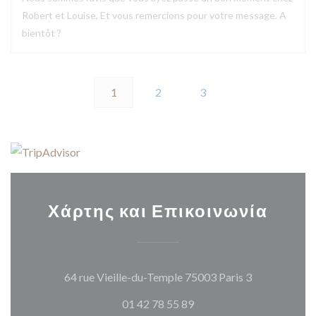
Robert et Louise, Et vous remercions pour votre message. A
bientôt ?
1
2
3
Χάρτης και Επικοινωνία
((ανοίγει σε
64 rue Vieille-du-Temple 75003 Paris 3
01 42 78 55 89