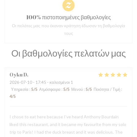
100% πιστοποιημένες βαθμολογίες
Οι πελάτες μας που έκαναν κράτηση έδωσαν τη βαθμολογία
τους
Οι βαθμολογίες πελατών μας
Oyku
D
2026-07-10
- 17:45 - καλεσμένοι 1
Υπηρεσία
:
5
/5
Ατμόσφαιρα
:
5
/5
Μενού
:
5
/5
Ποιότητα / Τιμή
:
4
/5
I chose to eat here because I’ve heard Anthony Bourdain
liked this restaurant, and it became my favourite from my solo
trip to Paris! I had the duck breast and it was delicious. The