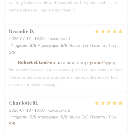
seating is family style and i was with other people who also
came alone and I had a great time :))
Brandie
D
2026-07-19
- 18:00 - καλεσμένοι 1
Υπηρεσία
:
5
/5
Ατμόσφαιρα
:
5
/5
Μενού
:
5
/5
Ποιότητα / Τιμή
:
5
/5
Robert et Louise
απάντησε σε αυτή την αξιολόγηση
Nous sommes ravis que vous ayez passé un bon moment chez
Robert et Louise, que nous serons heureux de rééditer lors
de votre prochain passage.
Charlotte
M
2026-07-18
- 18:00 - καλεσμένοι 2
Υπηρεσία
:
5
/5
Ατμόσφαιρα
:
5
/5
Μενού
:
5
/5
Ποιότητα / Τιμή
:
5
/5