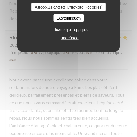
Nous sommes ravis que vous ayez passé un bon moment chez
Απόρριψε όλα τα "μπισκότα" (cookies)
Robert et Louise, que nous serons heureux de rééditer lors
Εξατομίκευση
de votre prochain passage.
Πολιτική απορρήτου
Shunkuei
C
undefined
2026-07-16
- 19:30 - καλεσμένοι 2
Υπηρεσία
:
5
/5
Ατμόσφαιρα
:
5
/5
Μενού
:
5
/5
Ποιότητα / Τιμή
:
5
/5
Nous avons passé une excellente soirée dans votre
restaurant lors de notre voyage à Paris. Les plats étaient
délicieux, parfaitement présentés et pleins de saveurs. Tout
ce que nous avons commandé était excellent. L’équipe a été
très accueillante, souriante et attentionnée tout au long du
repas. Nous nous sommes sentis très bien accueillis.
L’ambiance était agréable et chaleureuse, ce qui a rendu cette
expérience encore plus mémorable. Un grand merci à toute