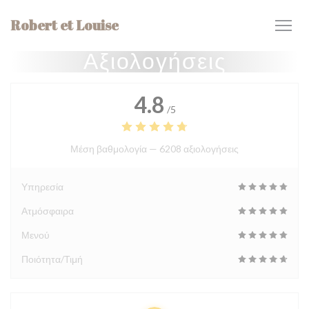
Πίνακας διαχείρισης "Μπισκότων" (Cookies)
Robert et Louise
Αξιολογήσεις
4.8
/5
Μέση βαθμολογία —
6208 αξιολογήσεις
Υπηρεσία
Ατμόσφαιρα
Μενού
Ποιότητα/Τιμή