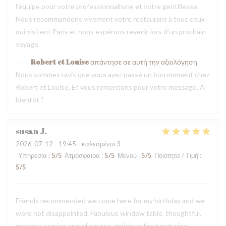
l’équipe pour votre professionnalisme et votre gentillesse.
Nous recommandons vivement votre restaurant à tous ceux
qui visitent Paris et nous espérons revenir lors d’un prochain
voyage.
Robert et Louise
απάντησε σε αυτή την αξιολόγηση
Nous sommes ravis que vous ayez passé un bon moment chez
Robert et Louise, Et vous remercions pour votre message. A
bientôt ?
susan
J
2026-07-12
- 19:45 - καλεσμένοι 3
Υπηρεσία
:
5
/5
Ατμόσφαιρα
:
5
/5
Μενού
:
5
/5
Ποιότητα / Τιμή
:
5
/5
Friends recommended we come here for my birthday and we
were not disappointed. Fabulous window table, thoughtful,
gracious service and of course, delicious food and wine.