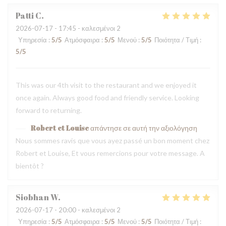
Patti
C
2026-07-17
- 17:45 - καλεσμένοι 2
Υπηρεσία
:
5
/5
Ατμόσφαιρα
:
5
/5
Μενού
:
5
/5
Ποιότητα / Τιμή
:
5
/5
This was our 4th visit to the restaurant and we enjoyed it
once again. Always good food and friendly service. Looking
forward to returning.
Robert et Louise
απάντησε σε αυτή την αξιολόγηση
Nous sommes ravis que vous ayez passé un bon moment chez
Robert et Louise, Et vous remercions pour votre message. A
bientôt ?
Siobhan
W
2026-07-17
- 20:00 - καλεσμένοι 2
Υπηρεσία
:
5
/5
Ατμόσφαιρα
:
5
/5
Μενού
:
5
/5
Ποιότητα / Τιμή
: