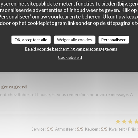
yseren, het sitepubliek te meten, functies te bieden (bijv. ge
sonaliseerde advertenties of inhoud weer te geven. Klik op '
 'Personaliseer' om uw voorkeuren te beheren. U kunt uw keu
Service
:
5
/5
Atmosfeer
:
5
/5
Keuken
:
5
/5
Kwaliteit / Prijs
:
 door op het cookiepictogram linksonder op de sitepagina's te
taurant lors de notre voyage à Paris. Les plats étaient délicieux,
OK, accepteer alle
Weiger alle cookies
Personaliseer
 que nous avons commandé était excellent. L’équipe a été très accueilla
Beleid voor de bescherming van persoonsgegevens
s nous sommes sentis très bien accueillis. L’ambiance était agréable et
Cookiebeleid
plus mémorable. Un grand merci à toute l’équipe pour votre
andons vivement votre restaurant à tous ceux qui visitent Paris et nou
g gereageerd
nt chez Robert et Louise, Et vous remercions pour votre message. A
Service
:
5
/5
Atmosfeer
:
5
/5
Keuken
:
5
/5
Kwaliteit / Prijs
: