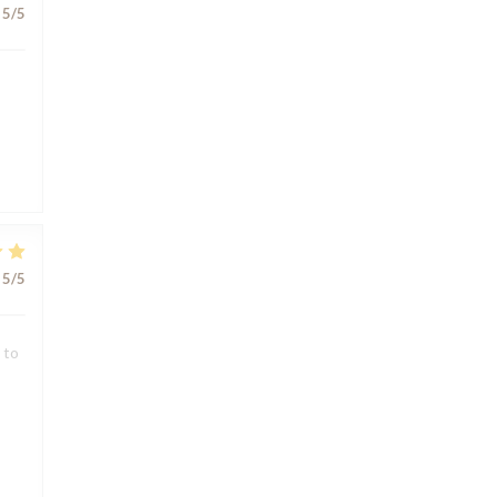
5
/5
5
/5
 to