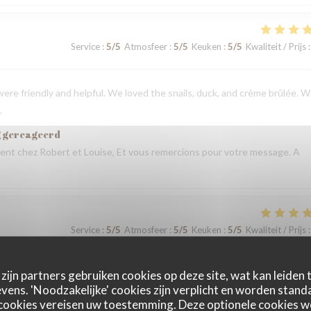
Service
:
5
/5
Atmosfeer
:
5
/5
Keuken
:
5
/5
Kwaliteit / Prijs
:
ere friendly and helpful. We loved the snails, duck, and crème brûlée. 
.
g gereageerd
nt chez Robert et Louise, Et vous remercions pour votre message. A
Service
:
5
/5
Atmosfeer
:
5
/5
Keuken
:
5
/5
Kwaliteit / Prijs
:
g gereageerd
t chez Robert et Louise, que nous serons heureux de rééditer lors de
zijn partners gebruiken cookies op deze site, wat kan leiden
ens. 'Noodzakelijke' cookies zijn verplicht en worden standa
cookies vereisen uw toestemming. Deze optionele cookies 