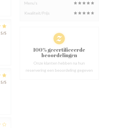
Menu's
Kwaliteit/Prijs
5
/5
100% gecertificeerde
beoordelingen
Onze klanten hebben na hun
reservering een beoordeling gegeven
5
/5