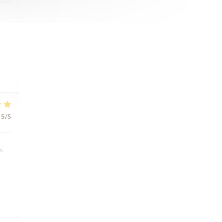
5
/5
s