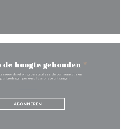
uw venster))
 de hoogte gehouden
*
 onze nieuwsbrief om gepersonaliseerde communicatie en
aanbiedingen per e-mail van ons te ontvangen.
ABONNEREN