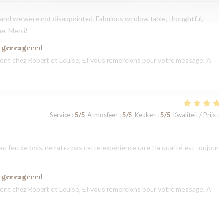
and we were not disappointed. Fabulous window table, thoughtful,
ne. Merci!
g gereageerd
nt chez Robert et Louise, Et vous remercions pour votre message. A
Service
:
5
/5
Atmosfeer
:
5
/5
Keuken
:
5
/5
Kwaliteit / Prijs
:
u feu de bois, ne ratez pas cette expérience rare ! la qualité est toujour
g gereageerd
nt chez Robert et Louise, Et vous remercions pour votre message. A