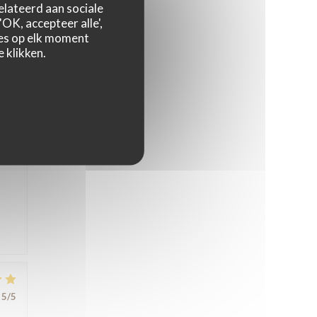
relateerd aan sociale
OK, accepteer alle',
zes op elk moment
5
/5
 klikken.
nte,
s
5
/5