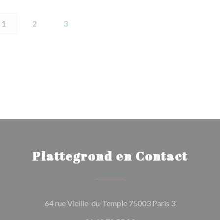
1
2
3
Plattegrond en Contact
((opent in ee
64 rue Vieille-du-Temple 75003 Paris 3