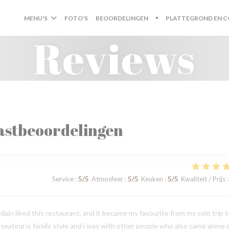
MENU'S
FOTO'S
BEOORDELINGEN
PLATTEGROND EN 
((OPENT IN EEN NIEUW 
Reviews
astbeoordelingen
Service
:
5
/5
Atmosfeer
:
5
/5
Keuken
:
5
/5
Kwaliteit / Prijs
:
in liked this restaurant, and it became my favourite from my solo trip t
e seating is family style and i was with other people who also came alone 