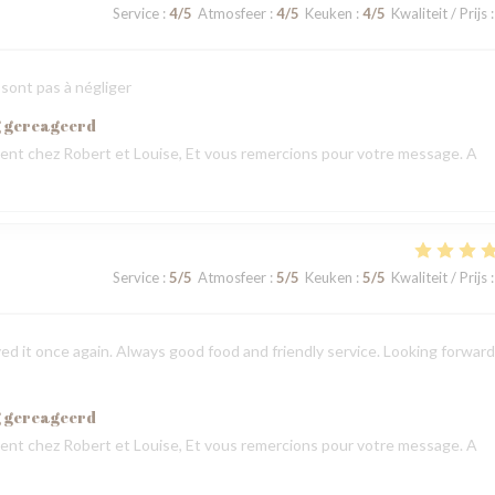
Service
:
4
/5
Atmosfeer
:
4
/5
Keuken
:
4
/5
Kwaliteit / Prijs
:
 sont pas à négliger
g gereageerd
nt chez Robert et Louise, Et vous remercions pour votre message. A
Service
:
5
/5
Atmosfeer
:
5
/5
Keuken
:
5
/5
Kwaliteit / Prijs
:
ed it once again. Always good food and friendly service. Looking forward
g gereageerd
nt chez Robert et Louise, Et vous remercions pour votre message. A