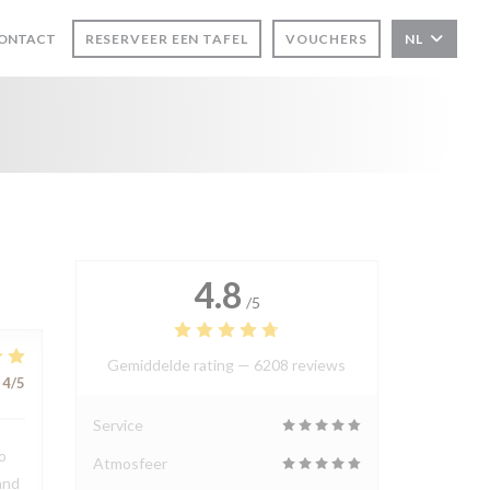
CONTACT
RESERVEER EEN TAFEL
VOUCHERS
NL
VENSTER))
4.8
/5
Gemiddelde rating —
6208 reviews
4
/5
Service
o
Atmosfeer
and