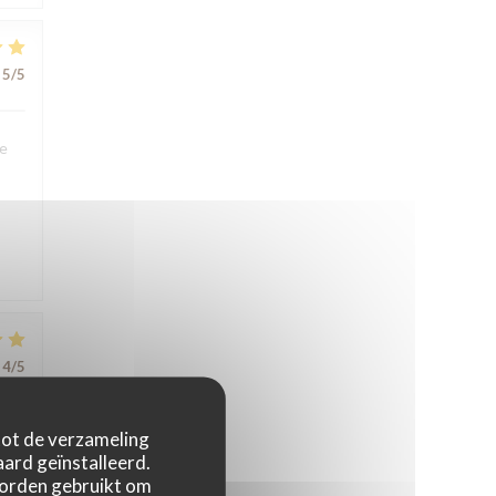
5
/5
We
4
/5
 tot de verzameling
ard geïnstalleerd.
worden gebruikt om