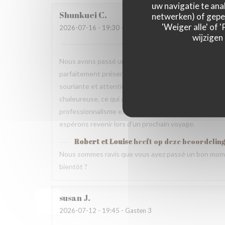
uw navigatie te anal
Shunkuei
C
netwerken) of geper
'Weiger alle' of
2026-07-16
- 19:30 - Gasten 2
wijzigen
Nous avons passé une excellente soirée dans votre res
parfaitement présentés et pleins de saveurs. Tout ce
souriante et attentionnée tout au long du repas. Nou
chaleureuse, ce qui a rendu cette expérience encore 
professionnalisme et votre gentillesse. Nous recomm
espérons revenir lors d’un prochain voyage.
Robert et Louise
heeft op deze beoordelin
Nous sommes ravis que vous ayez passé un bon mome
bientôt ?
susan
J
2026-07-12
- 19:45 - Gasten 3