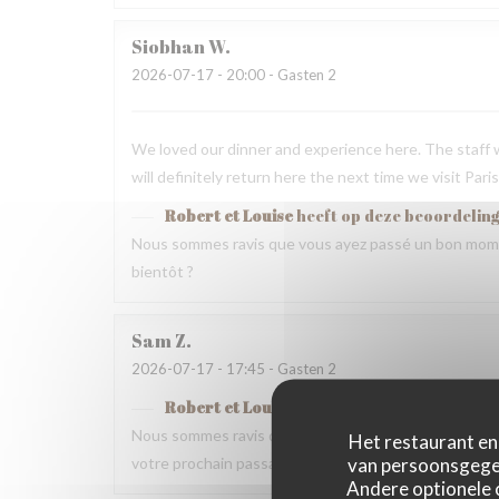
Siobhan
W
2026-07-17
- 20:00 - Gasten 2
We loved our dinner and experience here. The staff w
will definitely return here the next time we visit Paris
Robert et Louise
heeft op deze beoordelin
Nous sommes ravis que vous ayez passé un bon mome
bientôt ?
Sam
Z
2026-07-17
- 17:45 - Gasten 2
Robert et Louise
heeft op deze beoordelin
Nous sommes ravis que vous ayez passé un bon momen
Het restaurant en 
van persoonsgegev
votre prochain passage.
Andere optionele 