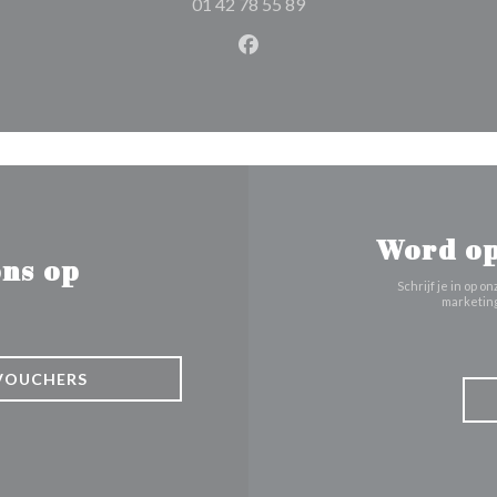
01 42 78 55 89
Facebook ((opent in een nie
Word op
ns op
Schrijf je in op
marketing
VOUCHERS