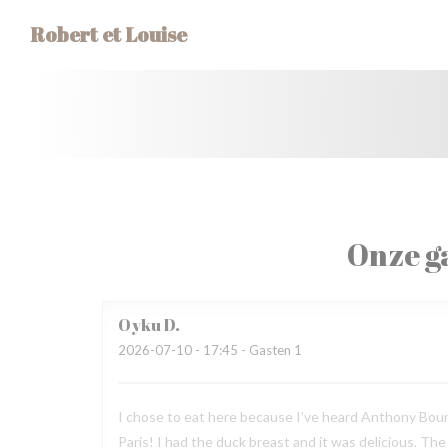
Cookies beheer paneel
Robert et Louise
Onze g
Oyku
D
2026-07-10
- 17:45 - Gasten 1
I chose to eat here because I’ve heard Anthony Bourda
Paris! I had the duck breast and it was delicious. Th