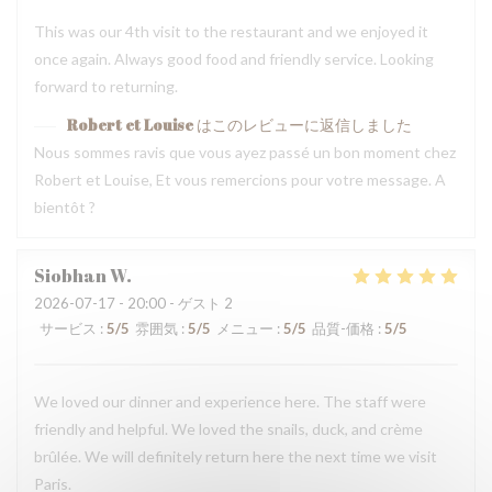
This was our 4th visit to the restaurant and we enjoyed it
once again. Always good food and friendly service. Looking
forward to returning.
Robert et Louise
はこのレビューに返信しました
Nous sommes ravis que vous ayez passé un bon moment chez
Robert et Louise, Et vous remercions pour votre message. A
bientôt ?
Siobhan
W
2026-07-17
- 20:00 - ゲスト 2
サービス
:
5
/5
雰囲気
:
5
/5
メニュー
:
5
/5
品質-価格
:
5
/5
We loved our dinner and experience here. The staff were
friendly and helpful. We loved the snails, duck, and crème
brûlée. We will definitely return here the next time we visit
Paris.