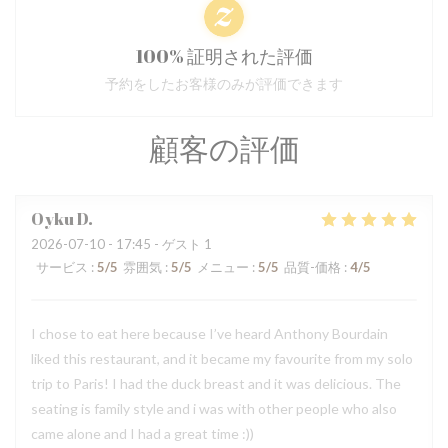
100% 証明された評価
予約をしたお客様のみが評価できます
顧客の評価
Oyku
D
2026-07-10
- 17:45 - ゲスト 1
サービス
:
5
/5
雰囲気
:
5
/5
メニュー
:
5
/5
品質-価格
:
4
/5
I chose to eat here because I’ve heard Anthony Bourdain
liked this restaurant, and it became my favourite from my solo
trip to Paris! I had the duck breast and it was delicious. The
seating is family style and i was with other people who also
came alone and I had a great time :))