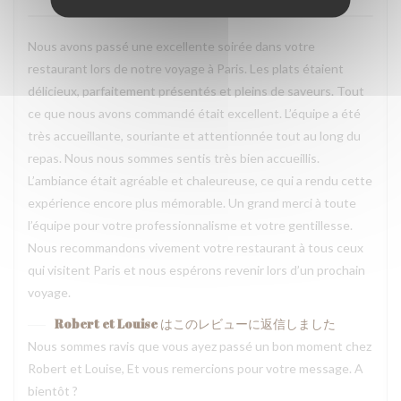
Nous avons passé une excellente soirée dans votre
restaurant lors de notre voyage à Paris. Les plats étaient
délicieux, parfaitement présentés et pleins de saveurs. Tout
ce que nous avons commandé était excellent. L’équipe a été
très accueillante, souriante et attentionnée tout au long du
repas. Nous nous sommes sentis très bien accueillis.
L’ambiance était agréable et chaleureuse, ce qui a rendu cette
expérience encore plus mémorable. Un grand merci à toute
l’équipe pour votre professionnalisme et votre gentillesse.
Nous recommandons vivement votre restaurant à tous ceux
qui visitent Paris et nous espérons revenir lors d’un prochain
voyage.
Robert et Louise
はこのレビューに返信しました
Nous sommes ravis que vous ayez passé un bon moment chez
Robert et Louise, Et vous remercions pour votre message. A
bientôt ?