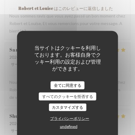
Robert et Louise
はこのレビューに返信しました
Nous sommes ravis que vous ayez passé un bon moment chez
Robert et Louise, Et vous remercions pour votre message. A
bientôt ?
当サイトはクッキーを利用し
Sam
Z
ております。お客様自身でク
2026-07-17
- 17:45 - ゲスト 2
ッキー利用の設定および管理
サービス
:
5
/5
雰囲気
:
5
/5
メニュー
:
5
/5
品質-価格
:
4
/5
ができます。
Robert et Louise
はこのレビューに返信しました
Nous sommes ravis que vous ayez passé un bon moment chez
全てに同意する
Robert et Louise, que nous serons heureux de rééditer lors
すべてのクッキーを拒否する
de votre prochain passage.
カスタマイズする
Shunkuei
C
プライバシーポリシー
2026-07-16
- 19:30 - ゲスト 2
undefined
サービス
:
5
/5
雰囲気
:
5
/5
メニュー
:
5
/5
品質-価格
:
5
/5