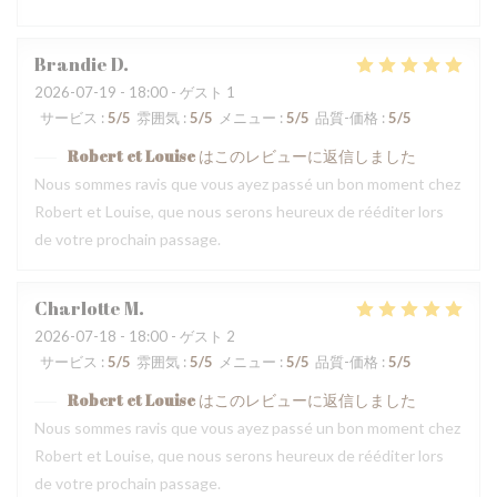
Brandie
D
2026-07-19
- 18:00 - ゲスト 1
サービス
:
5
/5
雰囲気
:
5
/5
メニュー
:
5
/5
品質-価格
:
5
/5
Robert et Louise
はこのレビューに返信しました
Nous sommes ravis que vous ayez passé un bon moment chez
Robert et Louise, que nous serons heureux de rééditer lors
de votre prochain passage.
Charlotte
M
2026-07-18
- 18:00 - ゲスト 2
サービス
:
5
/5
雰囲気
:
5
/5
メニュー
:
5
/5
品質-価格
:
5
/5
Robert et Louise
はこのレビューに返信しました
Nous sommes ravis que vous ayez passé un bon moment chez
Robert et Louise, que nous serons heureux de rééditer lors
de votre prochain passage.