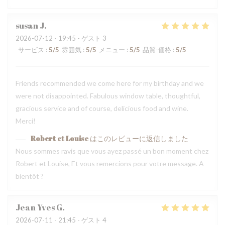
susan
J
2026-07-12
- 19:45 - ゲスト 3
サービス
:
5
/5
雰囲気
:
5
/5
メニュー
:
5
/5
品質-価格
:
5
/5
Friends recommended we come here for my birthday and we
were not disappointed. Fabulous window table, thoughtful,
gracious service and of course, delicious food and wine.
Merci!
Robert et Louise
はこのレビューに返信しました
Nous sommes ravis que vous ayez passé un bon moment chez
Robert et Louise, Et vous remercions pour votre message. A
bientôt ?
Jean Yves
G
2026-07-11
- 21:45 - ゲスト 4