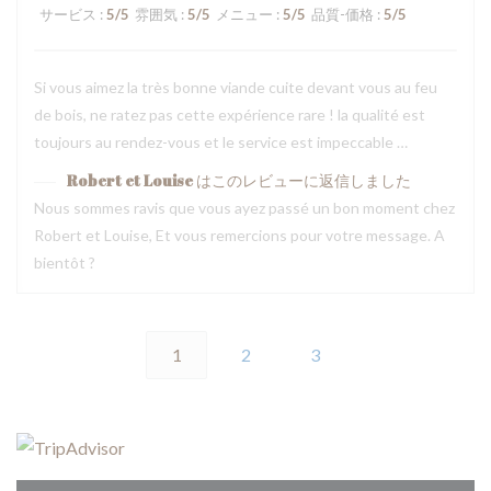
サービス
:
5
/5
雰囲気
:
5
/5
メニュー
:
5
/5
品質-価格
:
5
/5
Si vous aimez la très bonne viande cuite devant vous au feu
de bois, ne ratez pas cette expérience rare ! la qualité est
toujours au rendez-vous et le service est impeccable …
Robert et Louise
はこのレビューに返信しました
Nous sommes ravis que vous ayez passé un bon moment chez
Robert et Louise, Et vous remercions pour votre message. A
bientôt ?
1
2
3