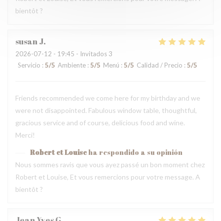
bientôt ?
susan
J
2026-07-12
- 19:45 - Invitados 3
Servicio
:
5
/5
Ambiente
:
5
/5
Menú
:
5
/5
Calidad / Precio
:
5
/5
Friends recommended we come here for my birthday and we
were not disappointed. Fabulous window table, thoughtful,
gracious service and of course, delicious food and wine.
Merci!
Robert et Louise
ha respondido a su opinión
Nous sommes ravis que vous ayez passé un bon moment chez
Robert et Louise, Et vous remercions pour votre message. A
bientôt ?
Jean Yves
G