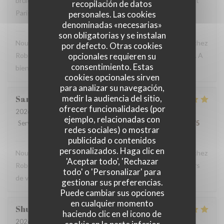
brûlée. We will definitely return here the next time we visit
recopilación de datos
Paris.
personales. Las cookies
denominadas «necesarias»
Robert et Louise
ha respondido a su opinión
son obligatorias y se instalan
Nous sommes ravis que vous ayez passé un bon moment chez
por defecto. Otras cookies
opcionales requieren su
Robert et Louise, Et vous remercions pour votre message. A
consentimiento. Estas
bientôt ?
cookies opcionales sirven
para analizar su navegación,
medir la audiencia del sitio,
Sam
Z
ofrecer funcionalidades (por
2026-07-17
- 17:45 - Invitados 2
ejemplo, relacionadas con
Servicio
:
5
/5
Ambiente
:
5
/5
Menú
:
5
/5
Calidad / Precio
:
4
/5
redes sociales) o mostrar
publicidad o contenidos
Robert et Louise
ha respondido a su opinión
personalizados. Haga clic en
Nous sommes ravis que vous ayez passé un bon moment chez
'Aceptar todo', 'Rechazar
Robert et Louise, que nous serons heureux de rééditer lors
todo' o 'Personalizar' para
de votre prochain passage.
gestionar sus preferencias.
Puede cambiar sus opciones
en cualquier momento
Shunkuei
C
haciendo clic en el icono de
2026-07-16
- 19:30 - Invitados 2