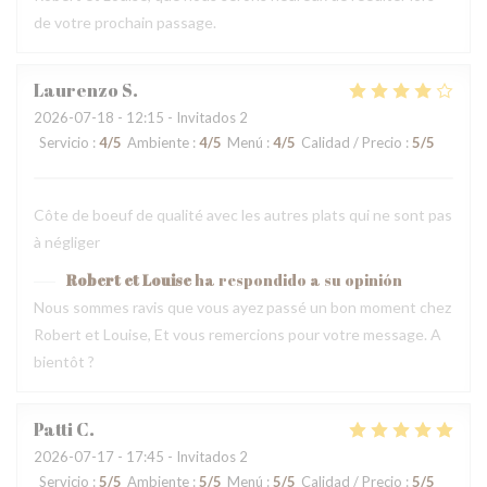
de votre prochain passage.
Laurenzo
S
2026-07-18
- 12:15 - Invitados 2
Servicio
:
4
/5
Ambiente
:
4
/5
Menú
:
4
/5
Calidad / Precio
:
5
/5
Côte de boeuf de qualité avec les autres plats qui ne sont pas
à négliger
Robert et Louise
ha respondido a su opinión
Nous sommes ravis que vous ayez passé un bon moment chez
Robert et Louise, Et vous remercions pour votre message. A
bientôt ?
Patti
C
2026-07-17
- 17:45 - Invitados 2
Servicio
:
5
/5
Ambiente
:
5
/5
Menú
:
5
/5
Calidad / Precio
:
5
/5