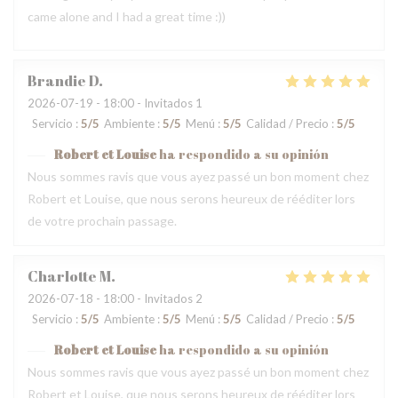
came alone and I had a great time :))
Brandie
D
2026-07-19
- 18:00 - Invitados 1
Servicio
:
5
/5
Ambiente
:
5
/5
Menú
:
5
/5
Calidad / Precio
:
5
/5
Robert et Louise
ha respondido a su opinión
Nous sommes ravis que vous ayez passé un bon moment chez
Robert et Louise, que nous serons heureux de rééditer lors
de votre prochain passage.
Charlotte
M
2026-07-18
- 18:00 - Invitados 2
Servicio
:
5
/5
Ambiente
:
5
/5
Menú
:
5
/5
Calidad / Precio
:
5
/5
Robert et Louise
ha respondido a su opinión
Nous sommes ravis que vous ayez passé un bon moment chez
Robert et Louise, que nous serons heureux de rééditer lors