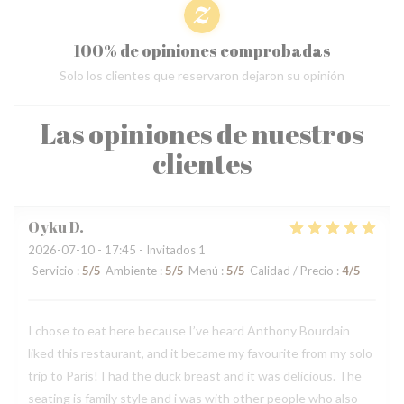
100% de opiniones comprobadas
Solo los clientes que reservaron dejaron su opinión
Las opiniones de nuestros
clientes
Oyku
D
2026-07-10
- 17:45 - Invitados 1
Servicio
:
5
/5
Ambiente
:
5
/5
Menú
:
5
/5
Calidad / Precio
:
4
/5
I chose to eat here because I’ve heard Anthony Bourdain
liked this restaurant, and it became my favourite from my solo
trip to Paris! I had the duck breast and it was delicious. The
seating is family style and i was with other people who also