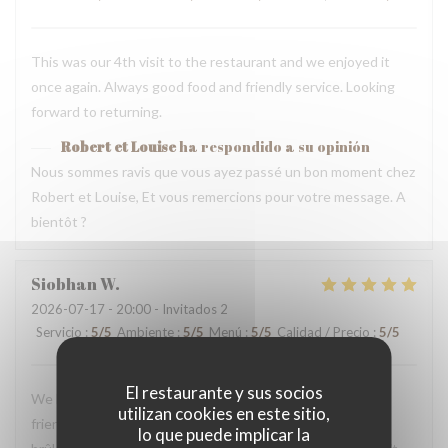
This was our 4th visit to the restaurant and we enjoyed it
once again. Always good food and friendly service. Looking
forward to returning.
Robert et Louise
ha respondido a su opinión
Nous sommes ravis que vous ayez passé un bon moment chez
Robert et Louise, Et vous remercions pour votre message. A
bientôt ?
Siobhan
W
2026-07-17
- 20:00 - Invitados 2
Servicio
:
5
/5
Ambiente
:
5
/5
Menú
:
5
/5
Calidad / Precio
:
5
/5
El restaurante y sus socios
We loved our dinner and experience here. The staff were
utilizan cookies en este sitio,
friendly and helpful. We loved the snails, duck, and crème
lo que puede implicar la