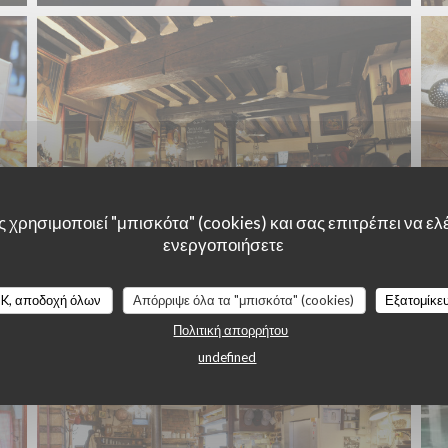
 χρησιμοποιεί "μπισκότα" (cookies) και σας επιτρέπει να ελέ
ενεργοποιήσετε
K, αποδοχή όλων
Απόρριψε όλα τα "μπισκότα" (cookies)
Εξατομίκε
Πολιτική απορρήτου
undefined