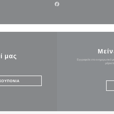
Facebook ((ανοίγει σε νέο π
Μείν
ί μας
Εγγραφείτε στο ενημερωτικό μα
μάρκετ
ΚΟΥΠΌΝΙΑ