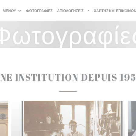
ΜΕΝΟΎ
ΦΩΤΟΓΡΑΦΊΕΣ
ΑΞΙΟΛΟΓΉΣΕΙΣ
ΧΆΡΤΗΣ ΚΑΙ ΕΠΙΚΟΙΝΩ
((ΑΝΟΊΓΕΙ ΣΕ ΝΈΟ ΠΑΡΆΘΥ
Φωτογραφίε
NE INSTITUTION DEPUIS 19