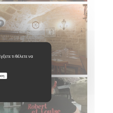
γξετε τι θέλετε να
υση