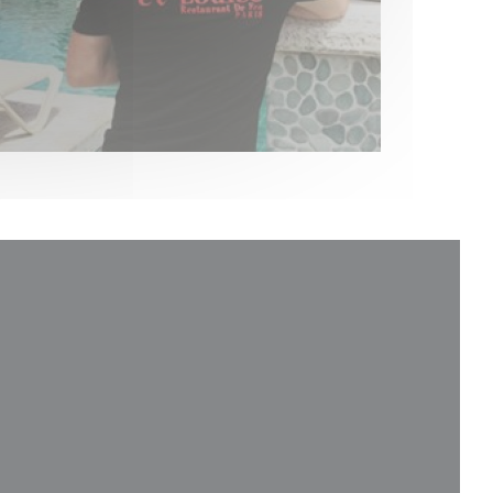
 νέο παράθυρο))