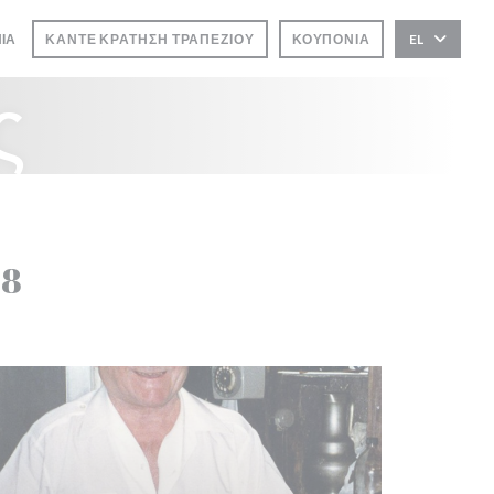
ΝΊΑ
ΚΆΝΤΕ ΚΡΆΤΗΣΗ ΤΡΑΠΕΖΙΟΎ
ΚΟΥΠΌΝΙΑ
EL
ΡΟ))
ς
58