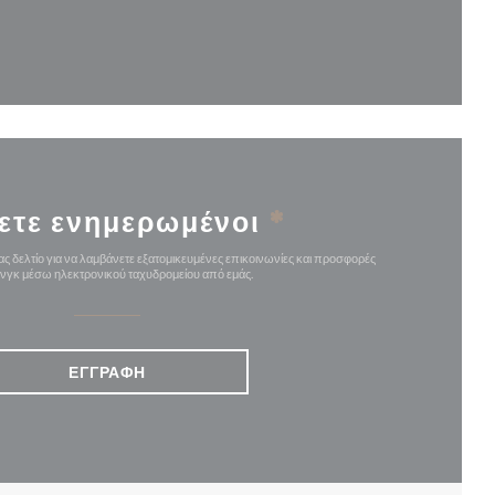
αράθυρο))
ετε ενημερωμένοι
*
ς δελτίο για να λαμβάνετε εξατομικευμένες επικοινωνίες και προσφορές
ινγκ μέσω ηλεκτρονικού ταχυδρομείου από εμάς.
ΕΓΓΡΑΦΉ