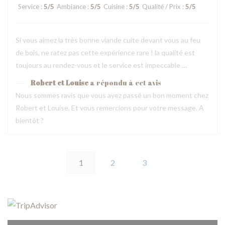
Service
:
5
/5
Ambiance
:
5
/5
Cuisine
:
5
/5
Qualité / Prix
:
5
/5
Si vous aimez la très bonne viande cuite devant vous au feu
de bois, ne ratez pas cette expérience rare ! la qualité est
toujours au rendez-vous et le service est impeccable …
Robert et Louise
a répondu à cet avis
Nous sommes ravis que vous ayez passé un bon moment chez
Robert et Louise, Et vous remercions pour votre message. A
bientôt ?
1
2
3