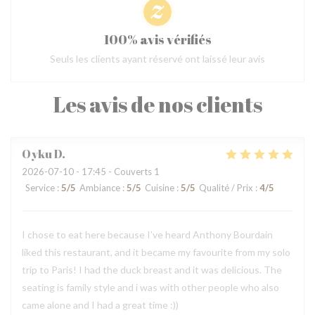
100% avis vérifiés
Seuls les clients ayant réservé ont laissé leur avis
Les avis de nos clients
Oyku
D
2026-07-10
- 17:45 - Couverts 1
Service
:
5
/5
Ambiance
:
5
/5
Cuisine
:
5
/5
Qualité / Prix
:
4
/5
I chose to eat here because I’ve heard Anthony Bourdain
liked this restaurant, and it became my favourite from my solo
trip to Paris! I had the duck breast and it was delicious. The
seating is family style and i was with other people who also
came alone and I had a great time :))