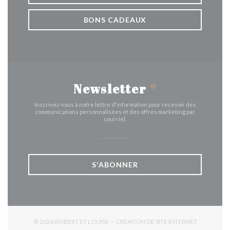
BONS CADEAUX
Newsletter
*
Inscrivez-vous à notre lettre d'information pour recevoir des
communications personnalisées et des offres marketing par
courriel.
S'ABONNER
© 2026 ROBERT ET LOUISE — CRÉATION DE SITE INTERNET