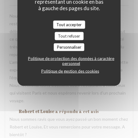
représentant un cookie en bas
à gauche des pages du site.
Nous avons passé une excellente soirée dans votre
restaurant lors de notre voyage à Paris. Les plats étaient
Tout accepter
délicieux, parfaitement présentés et pleins de saveurs. Tout
Tout refuser
ce que nous avons commandé était excellent. L’équipe a été
très accueillante, souriante et attentionnée tout au long du
Personnaliser
repas. Nous nous sommes sentis très bien accueillis.
Politique de protection des données à caractère
L’ambiance était agréable et chaleureuse, ce qui a rendu cette
personnel
expérience encore plus mémorable. Un grand merci à toute
Politique de gestion des cookies
l’équipe pour votre professionnalisme et votre gentillesse.
Nous recommandons vivement votre restaurant à tous ceux
qui visitent Paris et nous espérons revenir lors d’un prochain
voyage.
Robert et Louise
a répondu à cet avis
Nous sommes ravis que vous ayez passé un bon moment chez
Robert et Louise, Et vous remercions pour votre message. A
bientôt ?