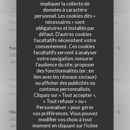
impliquer la collecte de
Robert et Louise
a répondu à cet avis
données à caractère
personnel. Les cookies dits «
Nous sommes ravis que vous ayez passé un bon moment chez
nécessaires » sont
Robert et Louise, Et vous remercions pour votre message. A
obligatoires et installés par
bientôt ?
défaut. D'autres cookies
facultatifs nécessitent votre
consentement. Ces cookies
Sam
Z
facultatifs servent à analyser
2026-07-17
- 17:45 - Couverts 2
votre navigation, mesurer
Service
:
5
/5
Ambiance
:
5
/5
Cuisine
:
5
/5
Qualité / Prix
:
4
/5
l'audience du site, proposer
des fonctionnalités (ex : en
Robert et Louise
a répondu à cet avis
lien avec les réseaux sociaux)
Nous sommes ravis que vous ayez passé un bon moment chez
ou afficher des publicités ou
Robert et Louise, que nous serons heureux de rééditer lors
contenus personnalisés.
de votre prochain passage.
Cliquez sur « Tout accepter »,
« Tout refuser » ou «
Personnaliser » pour gérer
Shunkuei
C
vos préférences. Vous pouvez
modifier vos choix à tout
2026-07-16
- 19:30 - Couverts 2
moment en cliquant sur l'icône
Service
:
5
/5
Ambiance
:
5
/5
Cuisine
:
5
/5
Qualité / Prix
:
5
/5