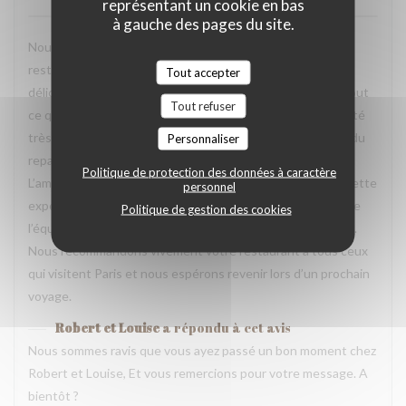
représentant un cookie en bas
à gauche des pages du site.
Nous avons passé une excellente soirée dans votre
restaurant lors de notre voyage à Paris. Les plats étaient
Tout accepter
délicieux, parfaitement présentés et pleins de saveurs. Tout
Tout refuser
ce que nous avons commandé était excellent. L’équipe a été
très accueillante, souriante et attentionnée tout au long du
Personnaliser
repas. Nous nous sommes sentis très bien accueillis.
Politique de protection des données à caractère
L’ambiance était agréable et chaleureuse, ce qui a rendu cette
personnel
expérience encore plus mémorable. Un grand merci à toute
Politique de gestion des cookies
l’équipe pour votre professionnalisme et votre gentillesse.
Nous recommandons vivement votre restaurant à tous ceux
qui visitent Paris et nous espérons revenir lors d’un prochain
voyage.
Robert et Louise
a répondu à cet avis
Nous sommes ravis que vous ayez passé un bon moment chez
Robert et Louise, Et vous remercions pour votre message. A
bientôt ?