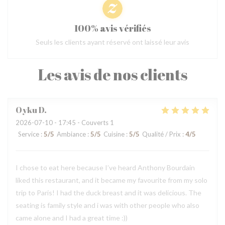
100% avis vérifiés
Seuls les clients ayant réservé ont laissé leur avis
Les avis de nos clients
Oyku
D
2026-07-10
- 17:45 - Couverts 1
Service
:
5
/5
Ambiance
:
5
/5
Cuisine
:
5
/5
Qualité / Prix
:
4
/5
I chose to eat here because I’ve heard Anthony Bourdain
liked this restaurant, and it became my favourite from my solo
trip to Paris! I had the duck breast and it was delicious. The
seating is family style and i was with other people who also
came alone and I had a great time :))