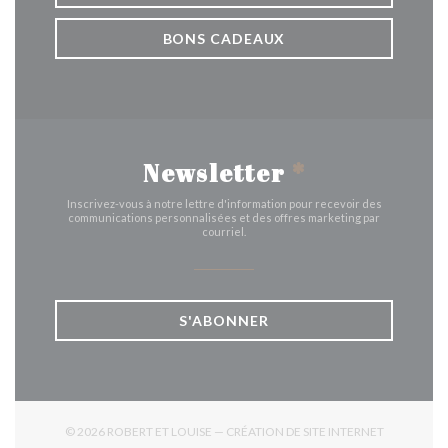
BONS CADEAUX
Newsletter
*
Inscrivez-vous à notre lettre d'information pour recevoir des
communications personnalisées et des offres marketing par
courriel.
S'ABONNER
© 2026 ROBERT ET LOUISE — CRÉATION DE SITE INTERNET