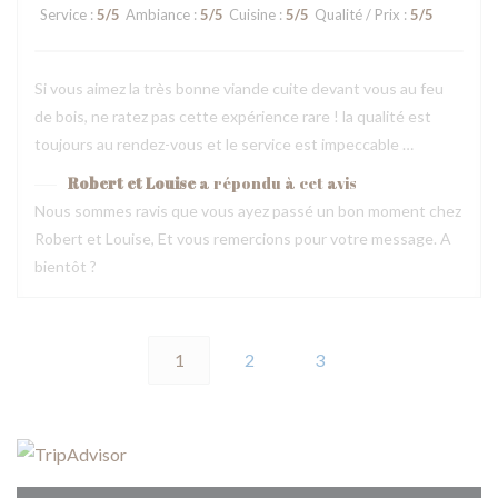
Service
:
5
/5
Ambiance
:
5
/5
Cuisine
:
5
/5
Qualité / Prix
:
5
/5
Si vous aimez la très bonne viande cuite devant vous au feu
de bois, ne ratez pas cette expérience rare ! la qualité est
toujours au rendez-vous et le service est impeccable …
Robert et Louise
a répondu à cet avis
Nous sommes ravis que vous ayez passé un bon moment chez
Robert et Louise, Et vous remercions pour votre message. A
bientôt ?
1
2
3