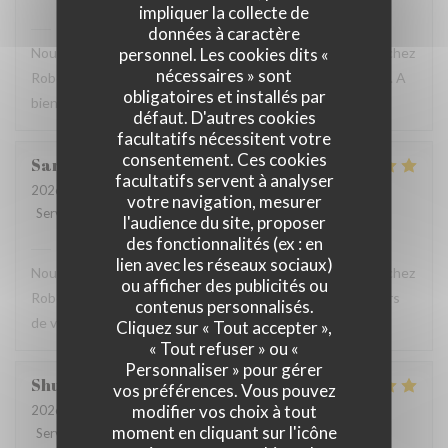
impliquer la collecte de
Robert et Louise
a répondu à cet avis
données à caractère
personnel. Les cookies dits «
Nous sommes ravis que vous ayez passé un bon moment chez
nécessaires » sont
Robert et Louise, Et vous remercions pour votre message. A
obligatoires et installés par
bientôt ?
défaut. D'autres cookies
facultatifs nécessitent votre
consentement. Ces cookies
Sam
Z
facultatifs servent à analyser
2026-07-17
- 17:45 - Couverts 2
votre navigation, mesurer
Service
:
5
/5
Ambiance
:
5
/5
Cuisine
:
5
/5
Qualité / Prix
:
4
/5
l'audience du site, proposer
des fonctionnalités (ex : en
Robert et Louise
a répondu à cet avis
lien avec les réseaux sociaux)
Nous sommes ravis que vous ayez passé un bon moment chez
ou afficher des publicités ou
Robert et Louise, que nous serons heureux de rééditer lors
contenus personnalisés.
de votre prochain passage.
Cliquez sur « Tout accepter »,
« Tout refuser » ou «
Personnaliser » pour gérer
Shunkuei
C
vos préférences. Vous pouvez
modifier vos choix à tout
2026-07-16
- 19:30 - Couverts 2
moment en cliquant sur l'icône
Service
:
5
/5
Ambiance
:
5
/5
Cuisine
:
5
/5
Qualité / Prix
:
5
/5