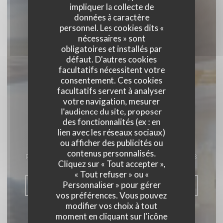
impliquer la collecte de
données à caractère
personnel. Les cookies dits «
nécessaires » sont
obligatoires et installés par
défaut. D'autres cookies
facultatifs nécessitent votre
consentement. Ces cookies
facultatifs servent à analyser
votre navigation, mesurer
l'audience du site, proposer
des fonctionnalités (ex : en
Robert et Louise
lien avec les réseaux sociaux)
ou afficher des publicités ou
contenus personnalisés.
RESTAURANT TRADITIONNEL
|
PARIS 3
Cliquez sur « Tout accepter »,
« Tout refuser » ou «
Personnaliser » pour gérer
RÉSERVER
vos préférences. Vous pouvez
modifier vos choix à tout
moment en cliquant sur l'icône