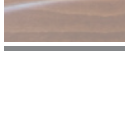
Robert et Louise
Chez Robert et Louise, on mange de la viande
grillée au feu de bois. Cotes de bœuf, entrecôte,
T-Bone steak, gigot et côtes d’agneau, rognon de
veau, mais aussi du confit ou du magret de canard,
des gambas et omelette aux champignons.