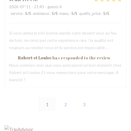
2026-07-11
- 21:45 - guests 4
service
:
5
/5
ambience
:
5
/5
menu
:
5
/5
quality_price
:
5
/5
Si vous aimez la très bonne viande cuite devant vous au feu
de bois, ne ratez pas cette expérience rare ! la qualité est
toujours au rendez-vous et le service est impeccable …
Robert et Louise
has responded to the review
Nous sommes ravis que vous ayez passé un bon moment chez
Robert et Louise, Et vous remercions pour votre message. A
bientôt ?
1
2
3