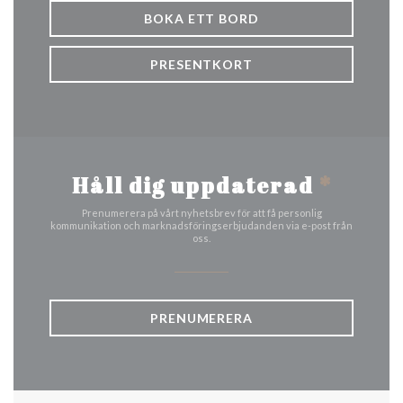
BOKA ETT BORD
PRESENTKORT
Håll dig uppdaterad
*
Prenumerera på vårt nyhetsbrev för att få personlig
kommunikation och marknadsföringserbjudanden via e-post från
oss.
PRENUMERERA