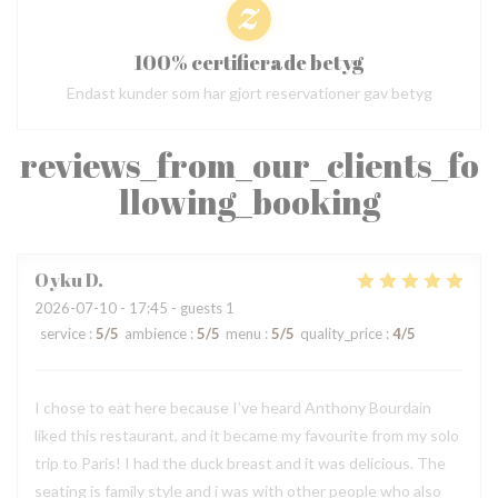
100% certifierade betyg
Endast kunder som har gjort reservationer gav betyg
reviews_from_our_clients_fo
llowing_booking
Oyku
D
2026-07-10
- 17:45 - guests 1
service
:
5
/5
ambience
:
5
/5
menu
:
5
/5
quality_price
:
4
/5
I chose to eat here because I’ve heard Anthony Bourdain
liked this restaurant, and it became my favourite from my solo
trip to Paris! I had the duck breast and it was delicious. The
seating is family style and i was with other people who also