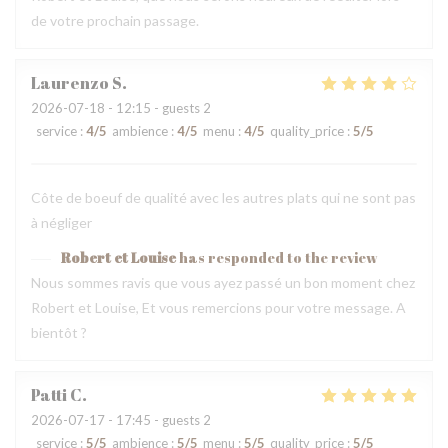
de votre prochain passage.
Laurenzo
S
2026-07-18
- 12:15 - guests 2
service
:
4
/5
ambience
:
4
/5
menu
:
4
/5
quality_price
:
5
/5
Côte de boeuf de qualité avec les autres plats qui ne sont pas
à négliger
Robert et Louise
has responded to the review
Nous sommes ravis que vous ayez passé un bon moment chez
Robert et Louise, Et vous remercions pour votre message. A
bientôt ?
Patti
C
2026-07-17
- 17:45 - guests 2
service
:
5
/5
ambience
:
5
/5
menu
:
5
/5
quality_price
:
5
/5