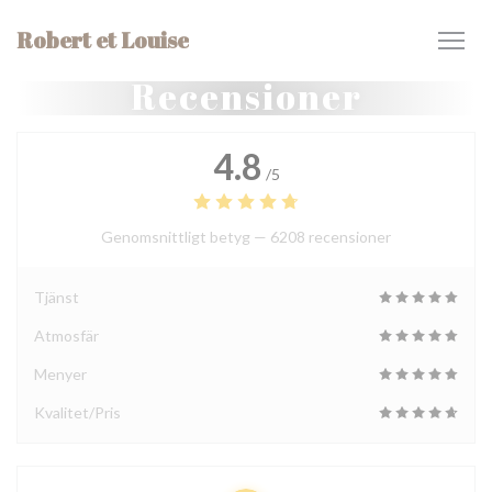
Cookie- hanteringspanel
Robert et Louise
Recensioner
4.8
/5
Genomsnittligt betyg —
6208 recensioner
Tjänst
Atmosfär
Menyer
Kvalitet/Pris