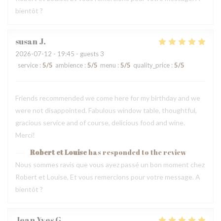
bientôt ?
susan
J
2026-07-12
- 19:45 - guests 3
service
:
5
/5
ambience
:
5
/5
menu
:
5
/5
quality_price
:
5
/5
Friends recommended we come here for my birthday and we
were not disappointed. Fabulous window table, thoughtful,
gracious service and of course, delicious food and wine.
Merci!
Robert et Louise
has responded to the review
Nous sommes ravis que vous ayez passé un bon moment chez
Robert et Louise, Et vous remercions pour votre message. A
bientôt ?
Jean Yves
G