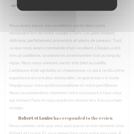
service
:
5
/5
ambience
:
5
/5
menu
:
5
/5
quality_price
:
5
/5
Nous avons passé une excellente soirée dans votre
restaurant lors de notre voyage à Paris. Les plats étaient
délicieux, parfaitement présentés et pleins de saveurs. Tout
ce que nous avons commandé était excellent. L’équipe a été
très accueillante, souriante et attentionnée tout au long du
repas. Nous nous sommes sentis très bien accueillis.
L’ambiance était agréable et chaleureuse, ce qui a rendu cette
expérience encore plus mémorable. Un grand merci à toute
l’équipe pour votre professionnalisme et votre gentillesse.
Nous recommandons vivement votre restaurant à tous ceux
qui visitent Paris et nous espérons revenir lors d’un prochain
voyage.
Robert et Louise
has responded to the review
Nous sommes ravis que vous ayez passé un bon moment chez
Robert et Louise, Et vous remercions pour votre message. A