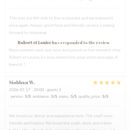
This was our 4th visit to the restaurant and we enjoyed it
once again. Always good food and friendly service. Looking
forward to returning.
Robert et Louise
has responded to the review
Nous sommes ravis que vous ayez passé un bon moment chez
Robert et Louise, Et vous remercions pour votre message. A
bientôt ?
Siobhan
W
2026-07-17
- 20:00 - guests 2
service
:
5
/5
ambience
:
5
/5
menu
:
5
/5
quality_price
:
5
/5
We loved our dinner and experience here. The staff were
friendly and helpful. We loved the snails, duck, and crème