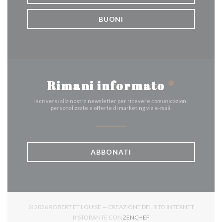
BUONI
Rimani informato
*
Iscriversi alla nostra newsletter per ricevere comunicazioni
personalizzate e offerte di marketing via e-mail.
ABBONATI
© 2026 ROBERT ET LOUISE — CREAZIONE DEL SITO INTERNET
((APRE UNA NUOVA FINES
RISTORANTE CON
ZENCHEF