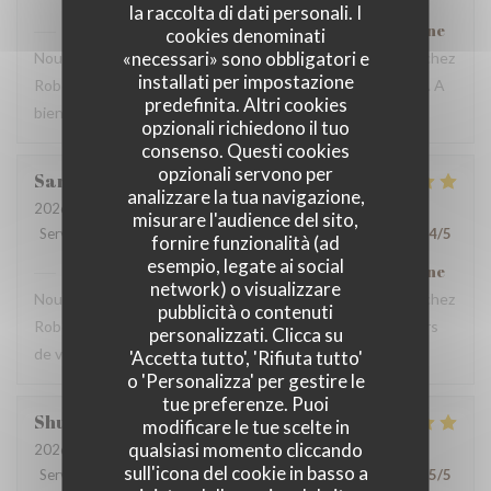
la raccolta di dati personali. I
Robert et Louise
ha risposto a questa recensione
cookies denominati
«necessari» sono obbligatori e
Nous sommes ravis que vous ayez passé un bon moment chez
installati per impostazione
Robert et Louise, Et vous remercions pour votre message. A
predefinita. Altri cookies
bientôt ?
opzionali richiedono il tuo
consenso. Questi cookies
opzionali servono per
Sam
Z
analizzare la tua navigazione,
2026-07-17
- 17:45 - Ospiti 2
misurare l'audience del sito,
Servizio
:
5
/5
Atmosfera
:
5
/5
Cucina
:
5
/5
Qualità / Prezzo
:
4
/5
fornire funzionalità (ad
esempio, legate ai social
Robert et Louise
ha risposto a questa recensione
network) o visualizzare
Nous sommes ravis que vous ayez passé un bon moment chez
pubblicità o contenuti
Robert et Louise, que nous serons heureux de rééditer lors
personalizzati. Clicca su
de votre prochain passage.
'Accetta tutto', 'Rifiuta tutto'
o 'Personalizza' per gestire le
tue preferenze. Puoi
Shunkuei
C
modificare le tue scelte in
qualsiasi momento cliccando
2026-07-16
- 19:30 - Ospiti 2
sull'icona del cookie in basso a
Servizio
:
5
/5
Atmosfera
:
5
/5
Cucina
:
5
/5
Qualità / Prezzo
:
5
/5