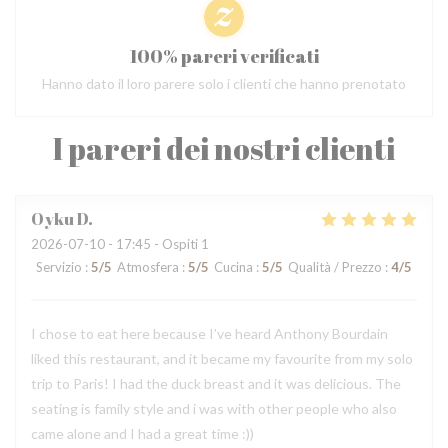
100% pareri verificati
Hanno dato il loro parere solo i clienti che hanno prenotato
I pareri dei nostri clienti
Oyku
D
2026-07-10
- 17:45 - Ospiti 1
Servizio
:
5
/5
Atmosfera
:
5
/5
Cucina
:
5
/5
Qualità / Prezzo
:
4
/5
I chose to eat here because I’ve heard Anthony Bourdain
liked this restaurant, and it became my favourite from my solo
trip to Paris! I had the duck breast and it was delicious. The
seating is family style and i was with other people who also
came alone and I had a great time :))