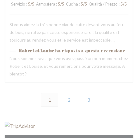
Servizio
:
5
/5
Atmosfera
:
5
/5
Cucina
:
5
/5
Qualità / Prezzo
:
5
/5
Si vous aimez la très bonne viande cuite devant vous au feu
de bois, ne ratez pas cette expérience rare ! la qualité est
toujours au rendez-vous et le service est impeccable …
Robert et Louise
ha risposto a questa recensione
Nous sommes ravis que vous ayez passé un bon moment chez
Robert et Louise, Et vous remercions pour votre message. A
bientôt ?
1
2
3