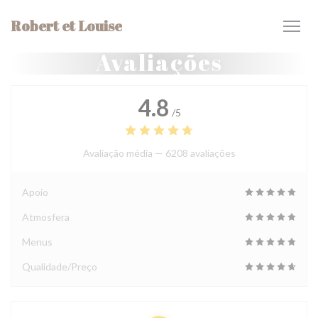
Painel de Gerenciamento de Cookies
Robert et Louise
Avaliações
4.8
/5
Avaliação média —
6208 avaliações
Apoio
Atmosfera
Menus
Qualidade/Preço