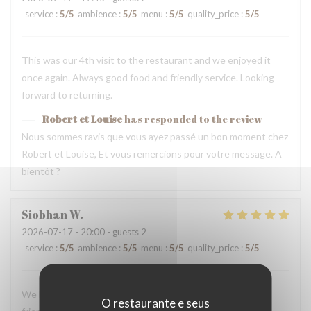
service
:
5
/5
ambience
:
5
/5
menu
:
5
/5
quality_price
:
5
/5
This was our 4th visit to the restaurant and we enjoyed it
once again. Always good food and friendly service. Looking
forward to returning.
Robert et Louise
has responded to the review
Nous sommes ravis que vous ayez passé un bon moment chez
Robert et Louise, Et vous remercions pour votre message. A
bientôt ?
Siobhan
W
2026-07-17
- 20:00 - guests 2
service
:
5
/5
ambience
:
5
/5
menu
:
5
/5
quality_price
:
5
/5
We loved our dinner and experience here. The staff were
O restaurante e seus