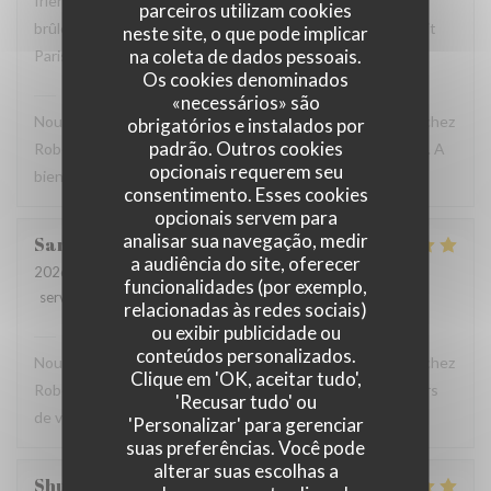
friendly and helpful. We loved the snails, duck, and crème
parceiros utilizam cookies
brûlée. We will definitely return here the next time we visit
neste site, o que pode implicar
na coleta de dados pessoais.
Paris.
Os cookies denominados
Robert et Louise
has responded to the review
«necessários» são
Nous sommes ravis que vous ayez passé un bon moment chez
obrigatórios e instalados por
padrão. Outros cookies
Robert et Louise, Et vous remercions pour votre message. A
opcionais requerem seu
bientôt ?
consentimento. Esses cookies
opcionais servem para
analisar sua navegação, medir
Sam
Z
a audiência do site, oferecer
2026-07-17
- 17:45 - guests 2
funcionalidades (por exemplo,
service
:
5
/5
ambience
:
5
/5
menu
:
5
/5
quality_price
:
4
/5
relacionadas às redes sociais)
ou exibir publicidade ou
Robert et Louise
has responded to the review
conteúdos personalizados.
Nous sommes ravis que vous ayez passé un bon moment chez
Clique em 'OK, aceitar tudo',
Robert et Louise, que nous serons heureux de rééditer lors
'Recusar tudo' ou
de votre prochain passage.
'Personalizar' para gerenciar
suas preferências. Você pode
alterar suas escolhas a
Shunkuei
C