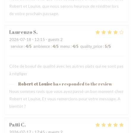
Robert et Louise, que nous serons heureux de rééditer lors
de votre prochain passage.
Laurenzo
S
2026-07-18
- 12:15 - guests 2
service
:
4
/5
ambience
:
4
/5
menu
:
4
/5
quality_price
:
5
/5
Côte de boeuf de qualité avec les autres plats qui ne sont pas
à négliger
Robert et Louise
has responded to the review
Nous sommes ravis que vous ayez passé un bon moment chez
Robert et Louise, Et vous remercions pour votre message. A
bientôt ?
Patti
C
2026-07-17
- 17:45 - guests 2