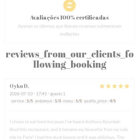
Avaliações 100% certificadas
Apenas os clientes que fizeram reservas submeteram
avaliações
reviews_from_our_clients_fo
llowing_booking
Oyku
D
2026-07-10
- 17:45 - guests 1
service
:
5
/5
ambience
:
5
/5
menu
:
5
/5
quality_price
:
4
/5
I chose to eat here because I’ve heard Anthony Bourdain
liked this restaurant, and it became my favourite from my solo
trip to Paris! I had the duck breast and it was delicious. The