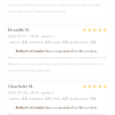
seating is family style and i was with other people who also
came alone and I had a great time :))
Brandie
D
2026-07-19
- 18:00 - guests 1
service
:
5
/5
ambience
:
5
/5
menu
:
5
/5
quality_price
:
5
/5
Robert et Louise
has responded to the review
Nous sommes ravis que vous ayez passé un bon moment chez
Robert et Louise, que nous serons heureux de rééditer lors
de votre prochain passage.
Charlotte
M
2026-07-18
- 18:00 - guests 2
service
:
5
/5
ambience
:
5
/5
menu
:
5
/5
quality_price
:
5
/5
Robert et Louise
has responded to the review
Nous sommes ravis que vous ayez passé un bon moment chez