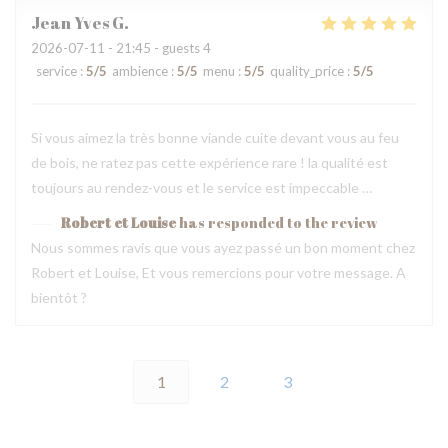
Jean Yves
G
2026-07-11
- 21:45 - guests 4
service
:
5
/5
ambience
:
5
/5
menu
:
5
/5
quality_price
:
5
/5
Si vous aimez la très bonne viande cuite devant vous au feu
de bois, ne ratez pas cette expérience rare ! la qualité est
toujours au rendez-vous et le service est impeccable …
Robert et Louise
has responded to the review
Nous sommes ravis que vous ayez passé un bon moment chez
Robert et Louise, Et vous remercions pour votre message. A
bientôt ?
1
2
3