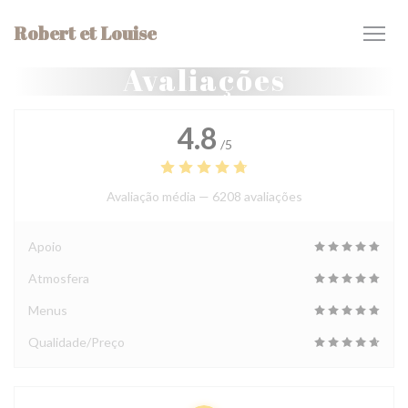
Painel de Gerenciamento de Cookies
Robert et Louise
Avaliações
4.8
/5
Avaliação média —
6208 avaliações
Apoio
Atmosfera
Menus
Qualidade/Preço