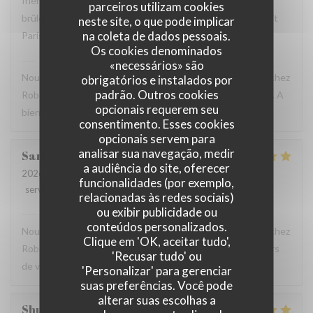
friendly and helpful. We loved the snails, duck, and crème
parceiros utilizam cookies
brûlée. We will definitely return here the next time we visit
neste site, o que pode implicar
na coleta de dados pessoais.
Paris.
Os cookies denominados
Robert et Louise
has responded to the review
«necessários» são
Nous sommes ravis que vous ayez passé un bon moment chez
obrigatórios e instalados por
padrão. Outros cookies
Robert et Louise, Et vous remercions pour votre message. A
opcionais requerem seu
bientôt ?
consentimento. Esses cookies
opcionais servem para
analisar sua navegação, medir
Sam
Z
a audiência do site, oferecer
2026-07-17
- 17:45 - guests 2
funcionalidades (por exemplo,
service
:
5
/5
ambience
:
5
/5
menu
:
5
/5
quality_price
:
4
/5
relacionadas às redes sociais)
ou exibir publicidade ou
Robert et Louise
has responded to the review
conteúdos personalizados.
Nous sommes ravis que vous ayez passé un bon moment chez
Clique em 'OK, aceitar tudo',
Robert et Louise, que nous serons heureux de rééditer lors
'Recusar tudo' ou
de votre prochain passage.
'Personalizar' para gerenciar
suas preferências. Você pode
alterar suas escolhas a
Shunkuei
C