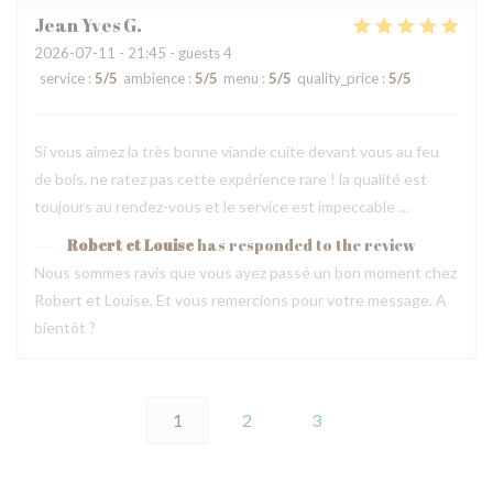
Jean Yves
G
2026-07-11
- 21:45 - guests 4
service
:
5
/5
ambience
:
5
/5
menu
:
5
/5
quality_price
:
5
/5
Si vous aimez la très bonne viande cuite devant vous au feu
de bois, ne ratez pas cette expérience rare ! la qualité est
toujours au rendez-vous et le service est impeccable …
Robert et Louise
has responded to the review
Nous sommes ravis que vous ayez passé un bon moment chez
Robert et Louise, Et vous remercions pour votre message. A
bientôt ?
1
2
3