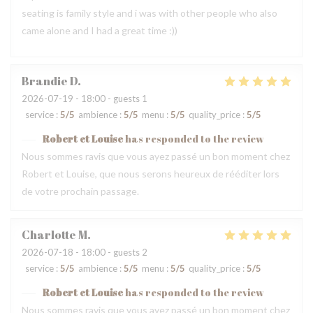
seating is family style and i was with other people who also
came alone and I had a great time :))
Brandie
D
2026-07-19
- 18:00 - guests 1
service
:
5
/5
ambience
:
5
/5
menu
:
5
/5
quality_price
:
5
/5
Robert et Louise
has responded to the review
Nous sommes ravis que vous ayez passé un bon moment chez
Robert et Louise, que nous serons heureux de rééditer lors
de votre prochain passage.
Charlotte
M
2026-07-18
- 18:00 - guests 2
service
:
5
/5
ambience
:
5
/5
menu
:
5
/5
quality_price
:
5
/5
Robert et Louise
has responded to the review
Nous sommes ravis que vous ayez passé un bon moment chez