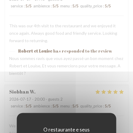
service
:
5
/5
ambience
:
5
/5
menu
:
5
/5
quality_price
:
5
/5
This was our 4th visit to the restaurant and we enjoyed it
once again. Always good food and friendly service. Looking
forward to returning.
Robert et Louise
has responded to the review
Nous sommes ravis que vous ayez passé un bon moment chez
Robert et Louise, Et vous remercions pour votre message. A
bientôt ?
Siobhan
W
2026-07-17
- 20:00 - guests 2
service
:
5
/5
ambience
:
5
/5
menu
:
5
/5
quality_price
:
5
/5
We loved our dinner and experience here. The staff were
O restaurante e seus