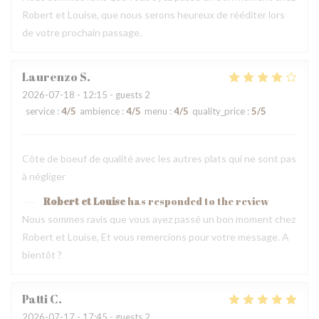
Robert et Louise, que nous serons heureux de rééditer lors
de votre prochain passage.
Laurenzo
S
2026-07-18
- 12:15 - guests 2
service
:
4
/5
ambience
:
4
/5
menu
:
4
/5
quality_price
:
5
/5
Côte de boeuf de qualité avec les autres plats qui ne sont pas
à négliger
Robert et Louise
has responded to the review
Nous sommes ravis que vous ayez passé un bon moment chez
Robert et Louise, Et vous remercions pour votre message. A
bientôt ?
Patti
C
2026-07-17
- 17:45 - guests 2