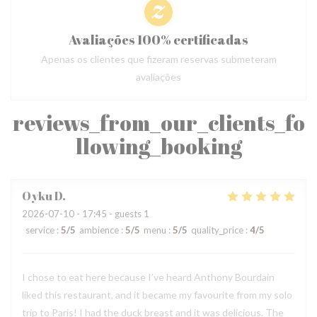
Avaliações 100% certificadas
Apenas os clientes que fizeram reservas submeteram
avaliações
reviews_from_our_clients_fo
llowing_booking
Oyku
D
2026-07-10
- 17:45 - guests 1
service
:
5
/5
ambience
:
5
/5
menu
:
5
/5
quality_price
:
4
/5
I chose to eat here because I’ve heard Anthony Bourdain
liked this restaurant, and it became my favourite from my solo
trip to Paris! I had the duck breast and it was delicious. The