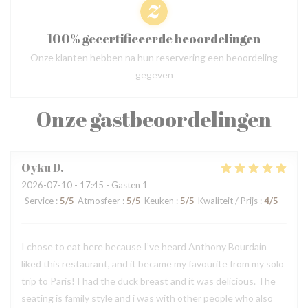
100% gecertificeerde beoordelingen
Onze klanten hebben na hun reservering een beoordeling
gegeven
Onze gastbeoordelingen
Oyku
D
2026-07-10
- 17:45 - Gasten 1
Service
:
5
/5
Atmosfeer
:
5
/5
Keuken
:
5
/5
Kwaliteit / Prijs
:
4
/5
I chose to eat here because I’ve heard Anthony Bourdain
liked this restaurant, and it became my favourite from my solo
trip to Paris! I had the duck breast and it was delicious. The
seating is family style and i was with other people who also