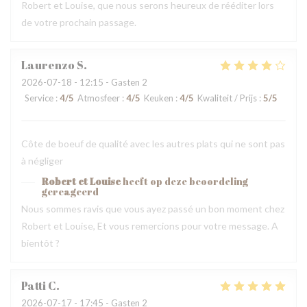
Robert et Louise, que nous serons heureux de rééditer lors
de votre prochain passage.
Laurenzo
S
2026-07-18
- 12:15 - Gasten 2
Service
:
4
/5
Atmosfeer
:
4
/5
Keuken
:
4
/5
Kwaliteit / Prijs
:
5
/5
Côte de boeuf de qualité avec les autres plats qui ne sont pas
à négliger
Robert et Louise
heeft op deze beoordeling
gereageerd
Nous sommes ravis que vous ayez passé un bon moment chez
Robert et Louise, Et vous remercions pour votre message. A
bientôt ?
Patti
C
2026-07-17
- 17:45 - Gasten 2