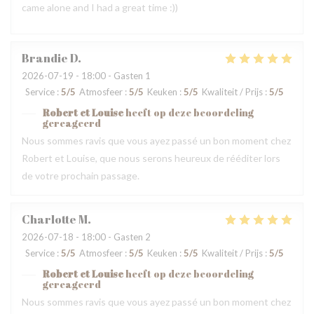
came alone and I had a great time :))
Brandie
D
2026-07-19
- 18:00 - Gasten 1
Service
:
5
/5
Atmosfeer
:
5
/5
Keuken
:
5
/5
Kwaliteit / Prijs
:
5
/5
Robert et Louise
heeft op deze beoordeling
gereageerd
Nous sommes ravis que vous ayez passé un bon moment chez
Robert et Louise, que nous serons heureux de rééditer lors
de votre prochain passage.
Charlotte
M
2026-07-18
- 18:00 - Gasten 2
Service
:
5
/5
Atmosfeer
:
5
/5
Keuken
:
5
/5
Kwaliteit / Prijs
:
5
/5
Robert et Louise
heeft op deze beoordeling
gereageerd
Nous sommes ravis que vous ayez passé un bon moment chez