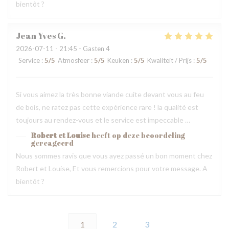
bientôt ?
Jean Yves
G
2026-07-11
- 21:45 - Gasten 4
Service
:
5
/5
Atmosfeer
:
5
/5
Keuken
:
5
/5
Kwaliteit / Prijs
:
5
/5
Si vous aimez la très bonne viande cuite devant vous au feu
de bois, ne ratez pas cette expérience rare ! la qualité est
toujours au rendez-vous et le service est impeccable …
Robert et Louise
heeft op deze beoordeling
gereageerd
Nous sommes ravis que vous ayez passé un bon moment chez
Robert et Louise, Et vous remercions pour votre message. A
bientôt ?
1
2
3