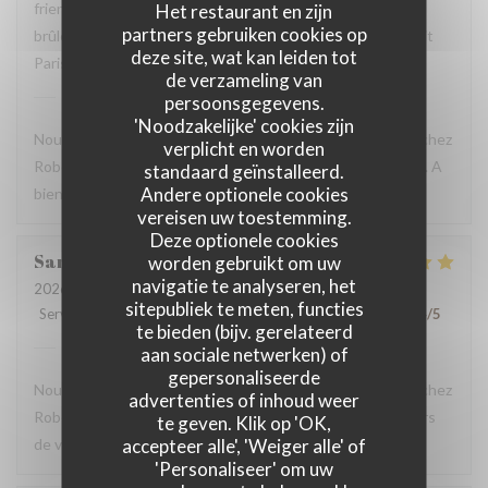
friendly and helpful. We loved the snails, duck, and crème
Het restaurant en zijn
partners gebruiken cookies op
brûlée. We will definitely return here the next time we visit
deze site, wat kan leiden tot
Paris.
de verzameling van
Robert et Louise
heeft op deze beoordeling
persoonsgegevens.
gereageerd
'Noodzakelijke' cookies zijn
Nous sommes ravis que vous ayez passé un bon moment chez
verplicht en worden
Robert et Louise, Et vous remercions pour votre message. A
standaard geïnstalleerd.
Andere optionele cookies
bientôt ?
vereisen uw toestemming.
Deze optionele cookies
Sam
Z
worden gebruikt om uw
navigatie te analyseren, het
2026-07-17
- 17:45 - Gasten 2
sitepubliek te meten, functies
Service
:
5
/5
Atmosfeer
:
5
/5
Keuken
:
5
/5
Kwaliteit / Prijs
:
4
/5
te bieden (bijv. gerelateerd
Robert et Louise
heeft op deze beoordeling
aan sociale netwerken) of
gereageerd
gepersonaliseerde
Nous sommes ravis que vous ayez passé un bon moment chez
advertenties of inhoud weer
Robert et Louise, que nous serons heureux de rééditer lors
te geven. Klik op 'OK,
accepteer alle', 'Weiger alle' of
de votre prochain passage.
'Personaliseer' om uw