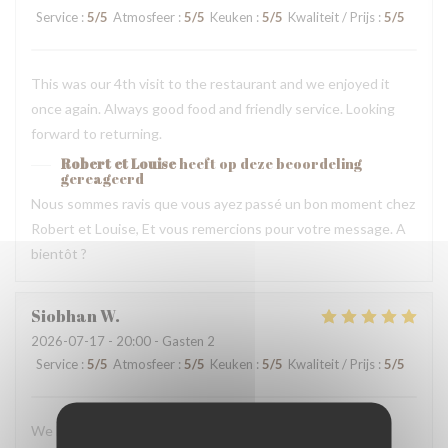
Service
:
5
/5
Atmosfeer
:
5
/5
Keuken
:
5
/5
Kwaliteit / Prijs
:
5
/5
This was our 4th visit to the restaurant and we enjoyed it
once again. Always good food and friendly service. Looking
forward to returning.
Robert et Louise
heeft op deze beoordeling
gereageerd
Nous sommes ravis que vous ayez passé un bon moment chez
Robert et Louise, Et vous remercions pour votre message. A
bientôt ?
Siobhan
W
2026-07-17
- 20:00 - Gasten 2
Service
:
5
/5
Atmosfeer
:
5
/5
Keuken
:
5
/5
Kwaliteit / Prijs
:
5
/5
We loved our dinner and experience here. The staff were