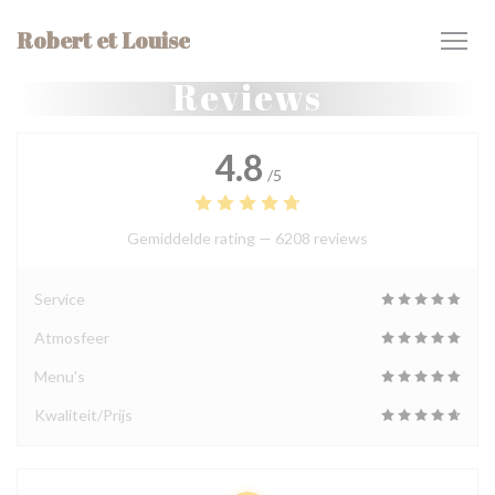
Cookies beheer paneel
Robert et Louise
Reviews
4.8
/5
Gemiddelde rating —
6208 reviews
Service
Atmosfeer
Menu's
Kwaliteit/Prijs