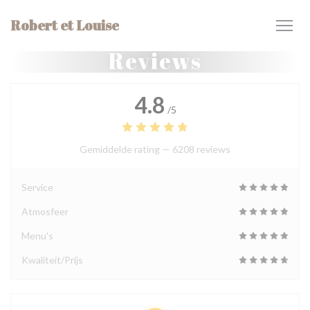
Cookies beheer paneel
Robert et Louise
Reviews
4.8
/5
Gemiddelde rating —
6208 reviews
Service
Atmosfeer
Menu's
Kwaliteit/Prijs