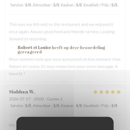
Service
:
5
/5
Atmosfeer
:
5
/5
Keuken
:
5
/5
Kwaliteit / Prijs
:
5
/5
This was our 4th visit to the restaurant and we enjoyed it
once again. Always good food and friendly service. Looking
forward to returning.
Robert et Louise
heeft op deze beoordeling
gereageerd
Nous sommes ravis que vous ayez passé un bon moment chez
Robert et Louise, Et vous remercions pour votre message. A
bientôt ?
Siobhan
W
2026-07-17
- 20:00 - Gasten 2
Service
:
5
/5
Atmosfeer
:
5
/5
Keuken
:
5
/5
Kwaliteit / Prijs
:
5
/5
We loved our dinner and experience here. The staff were