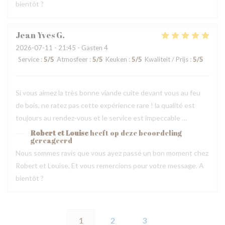
bientôt ?
Jean Yves
G
2026-07-11
- 21:45 - Gasten 4
Service
:
5
/5
Atmosfeer
:
5
/5
Keuken
:
5
/5
Kwaliteit / Prijs
:
5
/5
Si vous aimez la très bonne viande cuite devant vous au feu
de bois, ne ratez pas cette expérience rare ! la qualité est
toujours au rendez-vous et le service est impeccable …
Robert et Louise
heeft op deze beoordeling
gereageerd
Nous sommes ravis que vous ayez passé un bon moment chez
Robert et Louise, Et vous remercions pour votre message. A
bientôt ?
1
2
3