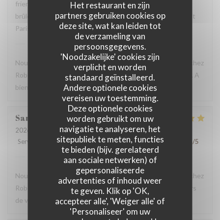
friendly and helpful. We loved the snails, duck, and crème
Het restaurant en zijn
partners gebruiken cookies op
brûlée. We will definitely return here the next time we visit
deze site, wat kan leiden tot
Paris.
de verzameling van
Robert et Louise
heeft op deze beoordeling
persoonsgegevens.
gereageerd
'Noodzakelijke' cookies zijn
Nous sommes ravis que vous ayez passé un bon moment chez
verplicht en worden
Robert et Louise, Et vous remercions pour votre message. A
standaard geïnstalleerd.
Andere optionele cookies
bientôt ?
vereisen uw toestemming.
Deze optionele cookies
Sam
Z
worden gebruikt om uw
navigatie te analyseren, het
2026-07-17
- 17:45 - Gasten 2
sitepubliek te meten, functies
Service
:
5
/5
Atmosfeer
:
5
/5
Keuken
:
5
/5
Kwaliteit / Prijs
:
4
/5
te bieden (bijv. gerelateerd
Robert et Louise
heeft op deze beoordeling
aan sociale netwerken) of
gereageerd
gepersonaliseerde
Nous sommes ravis que vous ayez passé un bon moment chez
advertenties of inhoud weer
Robert et Louise, que nous serons heureux de rééditer lors
te geven. Klik op 'OK,
accepteer alle', 'Weiger alle' of
de votre prochain passage.
'Personaliseer' om uw