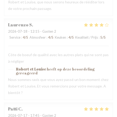
Robert et Louise, que nous serons heureux de rééditer lors
de votre prochain passage.
Laurenzo
S
2026-07-18
- 12:15 - Gasten 2
Service
:
4
/5
Atmosfeer
:
4
/5
Keuken
:
4
/5
Kwaliteit / Prijs
:
5
/5
Côte de boeuf de qualité avec les autres plats qui ne sont pas
à négliger
Robert et Louise
heeft op deze beoordeling
gereageerd
Nous sommes ravis que vous ayez passé un bon moment chez
Robert et Louise, Et vous remercions pour votre message. A
bientôt ?
Patti
C
2026-07-17
- 17:45 - Gasten 2