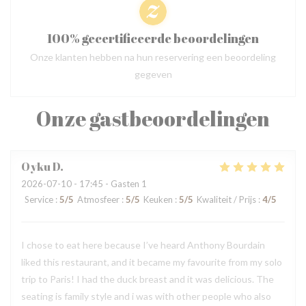
100% gecertificeerde beoordelingen
Onze klanten hebben na hun reservering een beoordeling
gegeven
Onze gastbeoordelingen
Oyku
D
2026-07-10
- 17:45 - Gasten 1
Service
:
5
/5
Atmosfeer
:
5
/5
Keuken
:
5
/5
Kwaliteit / Prijs
:
4
/5
I chose to eat here because I’ve heard Anthony Bourdain
liked this restaurant, and it became my favourite from my solo
trip to Paris! I had the duck breast and it was delicious. The
seating is family style and i was with other people who also