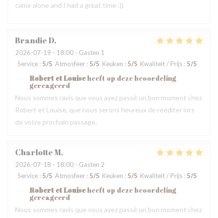
came alone and I had a great time :))
Brandie
D
2026-07-19
- 18:00 - Gasten 1
Service
:
5
/5
Atmosfeer
:
5
/5
Keuken
:
5
/5
Kwaliteit / Prijs
:
5
/5
Robert et Louise
heeft op deze beoordeling
gereageerd
Nous sommes ravis que vous ayez passé un bon moment chez
Robert et Louise, que nous serons heureux de rééditer lors
de votre prochain passage.
Charlotte
M
2026-07-18
- 18:00 - Gasten 2
Service
:
5
/5
Atmosfeer
:
5
/5
Keuken
:
5
/5
Kwaliteit / Prijs
:
5
/5
Robert et Louise
heeft op deze beoordeling
gereageerd
Nous sommes ravis que vous ayez passé un bon moment chez