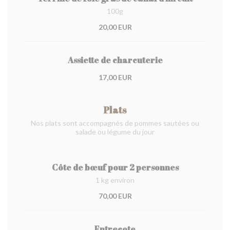
100g
20,00 EUR
Assiette de charcuterie
17,00 EUR
Plats
Nos plats sont accompagnés de pommes sautées ou
salade ou légume du jour
Côte de bœuf pour 2 personnes
1 kg environ
70,00 EUR
Entrecote