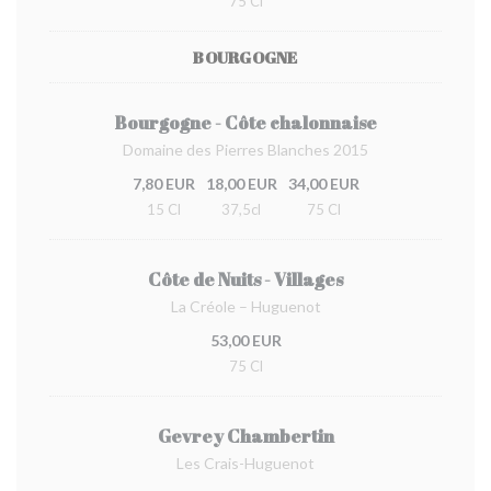
75 Cl
BOURGOGNE
Bourgogne - Côte chalonnaise
Domaine des Pierres Blanches 2015
7,80 EUR
18,00 EUR
34,00 EUR
15 Cl
37,5cl
75 Cl
Côte de Nuits - Villages
La Créole – Huguenot
53,00 EUR
75 Cl
Gevrey Chambertin
Les Crais-Huguenot