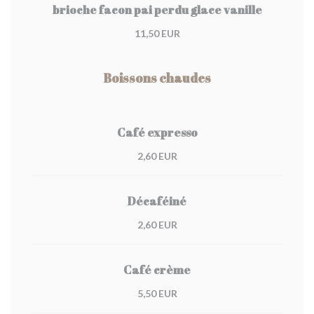
brioche facon pai perdu glace vanille
11,50 EUR
Boissons chaudes
Café expresso
2,60 EUR
Décaféiné
2,60 EUR
Café crème
5,50 EUR