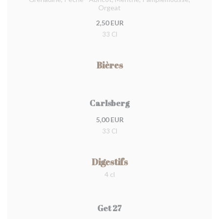
Orgeat
2,50 EUR
33 Cl
Bières
Carlsberg
5,00 EUR
33 Cl
Digestifs
4 cl
Get 27