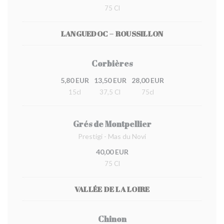
75 Cl
LANGUEDOC – ROUSSILLON
Corbières
5,80 EUR
13,50 EUR
28,00 EUR
15cl
37,5 Cl
75cl
Grés de Montpellier
Prestigi - Mas du Novi
40,00 EUR
75 Cl
VALLÉE DE LA LOIRE
Chinon