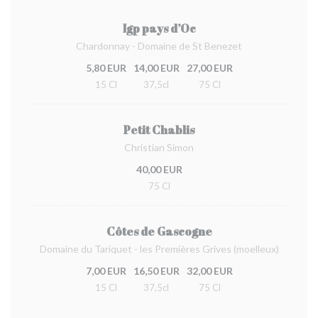
Igp pays d’Oc
Chardonnay - Domaine de St Benezet
5,80 EUR
14,00 EUR
27,00 EUR
15 Cl
37,5cl
75 Cl
Petit Chablis
Christian Simon
40,00 EUR
75 Cl
Côtes de Gascogne
Domaine du Tariquet - les Premières Grives (moelleux)
7,00 EUR
16,50 EUR
32,00 EUR
15 Cl
37,5cl
75 Cl