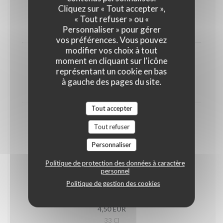
Orangina
Cliquez sur « Tout accepter »,
4,50 EUR
« Tout refuser » ou «
Personnaliser » pour gérer
33 Cl
vos préférences. Vous pouvez
modifier vos choix à tout
Coca-Cola zéro
moment en cliquant sur l'icône
représentant un cookie en bas
4,50 EUR
à gauche des pages du site.
33 Cl
Tout accepter
Ice tea
Tout refuser
4,50 EUR
Personnaliser
33 Cl
Politique de protection des données à caractère
personnel
Minute Maid
Politique de gestion des cookies
Orange, tropical, pomme
4,50 EUR
33 Cl