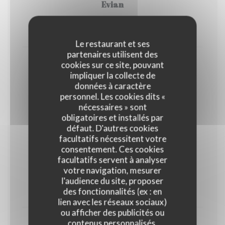
Evian
3,60 EUR
4,50 EUR
50 Cl
100cl
Le restaurant et ses
partenaires utilisent des
cookies sur ce site, pouvant
Badoit
impliquer la collecte de
3,60 EUR
4,50 EUR
données à caractère
50 Cl
100cl
personnel. Les cookies dits «
nécessaires » sont
obligatoires et installés par
Softs
défaut. D'autres cookies
facultatifs nécessitent votre
consentement. Ces cookies
facultatifs servent à analyser
Coca-Cola
votre navigation, mesurer
l'audience du site, proposer
4,50 EUR
des fonctionnalités (ex : en
33 Cl
lien avec les réseaux sociaux)
ou afficher des publicités ou
contenus personnalisés.