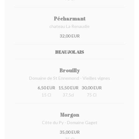
Pécharmant
chateau La Renaudie
32,00 EUR
BEAUJOLAIS
Brouilly
Domaine de St Ennemond - Vieilles vignes
6,50 EUR
15,50 EUR
30,00 EUR
15 Cl
37,5cl
75 Cl
Morgon
Côte du Py - Domaine Gaget
35,00 EUR