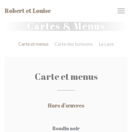
Personnalisation de vos choix en matière de cookies
Robert et Louise
Cartes & Menus
Carte et menus
Carte des boissons
La cave
Carte et menus
Hors d’œuvres
Boudin noir