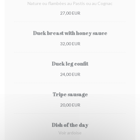
Nature ou flambées au Pastis ou au Cognac
27,00 EUR
Duck breast with honey sauce
32,00 EUR
Duck leg confit
24,00 EUR
Tripe sausage
20,00 EUR
Dish of the day
Voir ardoise