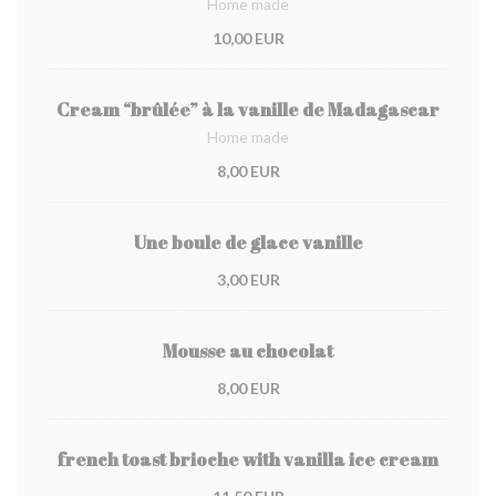
Home made
10,00 EUR
Cream “brûlée” à la vanille de Madagascar
Home made
8,00 EUR
Une boule de glace vanille
3,00 EUR
Mousse au chocolat
8,00 EUR
french toast brioche with vanilla ice cream