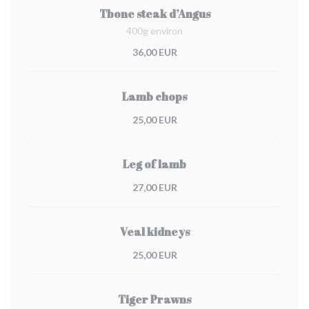
Tbone steak d’Angus
400g environ
36,00 EUR
Lamb chops
25,00 EUR
Leg of lamb
27,00 EUR
Veal kidneys
25,00 EUR
Tiger Prawns