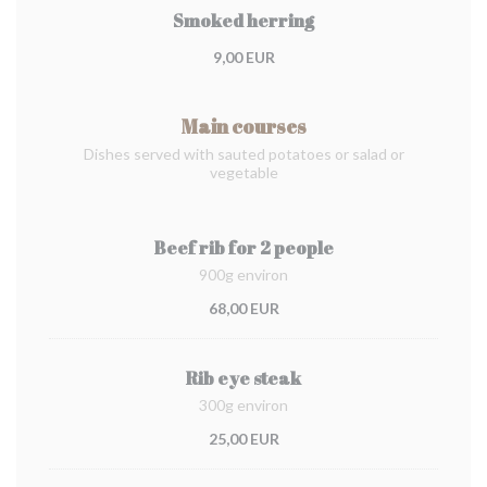
Smoked herring
9,00 EUR
Main courses
Dishes served with sauted potatoes or salad or
vegetable
Beef rib for 2 people
900g environ
68,00 EUR
Rib eye steak
300g environ
25,00 EUR