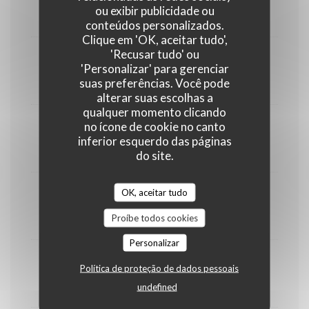
ou exibir publicidade ou
6,00 EUR
conteúdos personalizados.
Clique em 'OK, aceitar tudo',
'Recusar tudo' ou
Saint Nectaire
'Personalizar' para gerenciar
suas preferências. Você pode
6,00 EUR
alterar suas escolhas a
qualquer momento clicando
no ícone de cookie no canto
Cantal
inferior esquerdo das páginas
6,00 EUR
do site.
OK, aceitar tudo
Chèvre
Proíbe todos cookies
6,00 EUR
Personalizar
Brie de Meaux
Política de proteção de dados pessoais
undefined
6,00 EUR