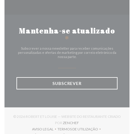
Mantenha-se atualizado
*
Subscrever a nossa newsletter para receber comunicações
personalizadas e ofertas de marketing por correio eletrónico da
nossa parte.
SUBSCREVER
© 2026 ROBERT ET LOUISE — WEBSITE DO RESTAURANTE CRIADO
((ABRE NUMA NOVA JANELA))
POR
ZENCHEF
AVISO LEGAL
TERMOS DE UTILIZAÇÃO
((ABRE NUMA NOVA JANELA))
((ABRE NUMA NOVA JANELA))