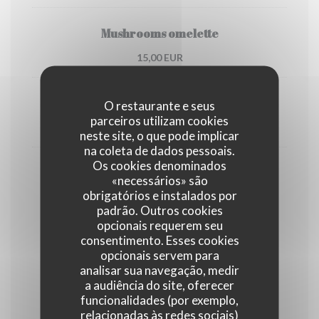
Mushrooms omelette
15,00 EUR
Sauted mushrooms
O restaurante e seus
parceiros utilizam cookies
10,00 EUR
neste site, o que pode implicar
na coleta de dados pessoais.
Os cookies denominados
Sauted potatoes, vegetables or salad
«necessários» são
supplement
obrigatórios e instalados por
padrão. Outros cookies
4,00 EUR
opcionais requerem seu
consentimento. Esses cookies
opcionais servem para
Cheese
analisar sua navegação, medir
a audiência do site, oferecer
funcionalidades (por exemplo,
Bleu
relacionadas às redes sociais)