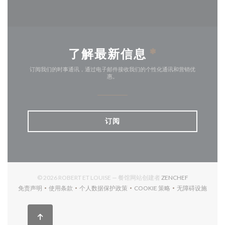
了解最新信息
*
订阅我们的时事通讯，通过电子邮件接收我们的个性化通讯和营销优
惠。
订阅
((在新窗口中打
© 2026 ROBERT ET LOUISE — 餐馆网站创建者
ZENCHEF
免责声明
使用条款
个人数据保护政策
COOKIE 策略
无障碍设施
((在新窗口中打开))
((在新窗口中打开))
((在新窗口中打开))
((在新窗口中打开))
((在新窗口中