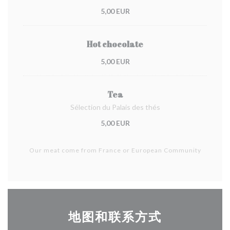
5,00 EUR
Hot chocolate
5,00 EUR
Tea
Sélection du Palais des thés
5,00 EUR
Our meat come from France or European Community
地图和联系方式