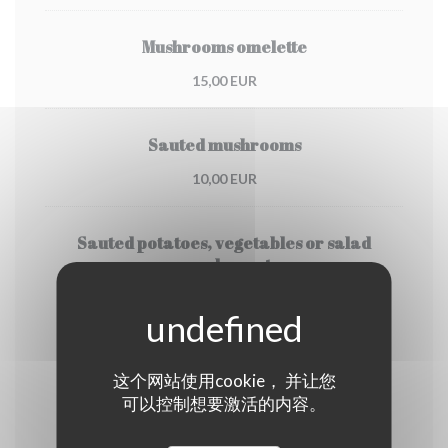
Mushrooms omelette
15,00 EUR
Sauted mushrooms
10,00 EUR
Sauted potatoes, vegetables or salad
supplement
4,00 EUR
Cheese
这个网站使用cookie， 并让您
可以控制想要激活的内容。
Bleu