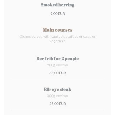
Smoked herring
9,00 EUR
Main courses
Dishes served with sauted potatoes or salad or
vegetable
Beef rib for 2 people
900g environ
68,00 EUR
Rib eye steak
300g environ
25,00 EUR