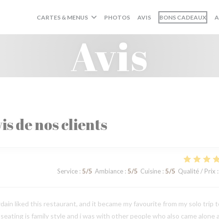
((O
CARTES & MENUS
PHOTOS
AVIS
BONS CADEAUX
A
Avis
is de nos clients
Service
:
5
/5
Ambiance
:
5
/5
Cuisine
:
5
/5
Qualité / Prix
:
in liked this restaurant, and it became my favourite from my solo trip t
e seating is family style and i was with other people who also came alone 