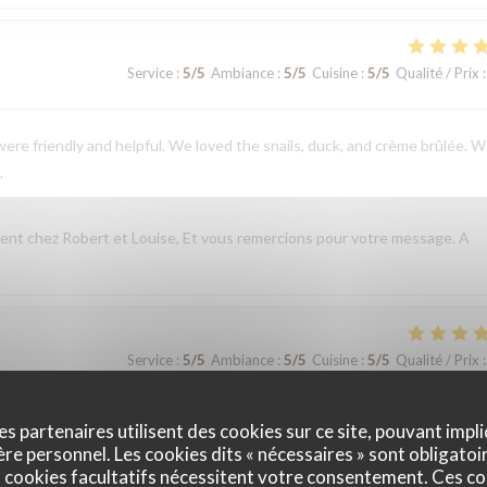
Service
:
5
/5
Ambiance
:
5
/5
Cuisine
:
5
/5
Qualité / Prix
:
ere friendly and helpful. We loved the snails, duck, and crème brûlée. 
.
nt chez Robert et Louise, Et vous remercions pour votre message. A
Service
:
5
/5
Ambiance
:
5
/5
Cuisine
:
5
/5
Qualité / Prix
:
t chez Robert et Louise, que nous serons heureux de rééditer lors de
es partenaires utilisent des cookies sur ce site, pouvant impli
e personnel. Les cookies dits « nécessaires » sont obligatoir
 cookies facultatifs nécessitent votre consentement. Ces co