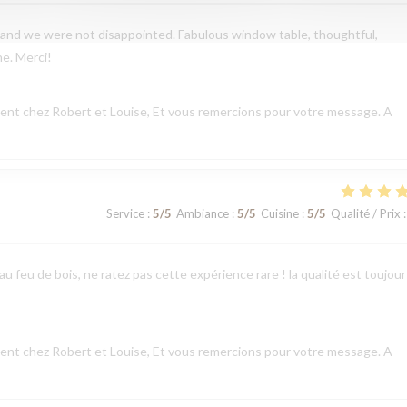
and we were not disappointed. Fabulous window table, thoughtful,
ne. Merci!
nt chez Robert et Louise, Et vous remercions pour votre message. A
Service
:
5
/5
Ambiance
:
5
/5
Cuisine
:
5
/5
Qualité / Prix
:
u feu de bois, ne ratez pas cette expérience rare ! la qualité est toujour
nt chez Robert et Louise, Et vous remercions pour votre message. A