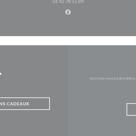
01 42 78 55 89
Facebook ((ouvre une nouvel
r
Inscrivez-vous à notre lettr
NS CADEAUX