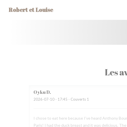
Personnalisation de vos choix en matière de cookies
Robert et Louise
Les av
Oyku
D
2026-07-10
- 17:45 - Couverts 1
I chose to eat here because I’ve heard Anthony Bourda
Paris! I had the duck breast and it was delicious. Th