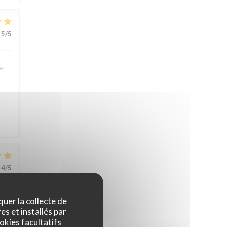
5
/5
We
4
/5
quer la collecte de
es et installés par
okies facultatifs