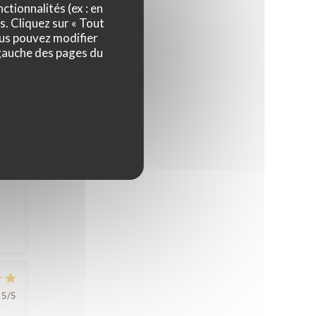
ctionnalités (ex : en
s. Cliquez sur « Tout
ous pouvez modifier
5
/5
 gauche des pages du
nte,
s
5
/5