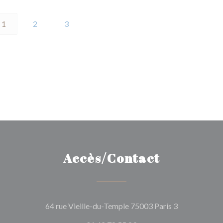
1
2
3
Accès/Contact
((ouvre une n
64 rue Vieille-du-Temple 75003 Paris 3