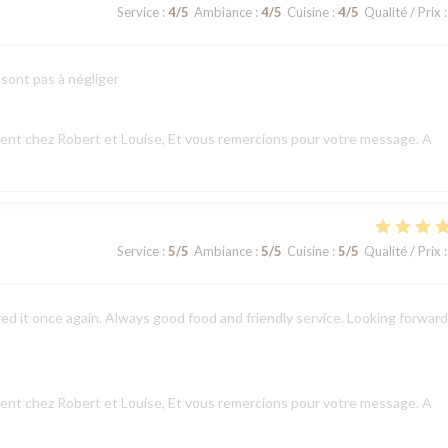
Service
:
4
/5
Ambiance
:
4
/5
Cuisine
:
4
/5
Qualité / Prix
:
 sont pas à négliger
nt chez Robert et Louise, Et vous remercions pour votre message. A
Service
:
5
/5
Ambiance
:
5
/5
Cuisine
:
5
/5
Qualité / Prix
:
ed it once again. Always good food and friendly service. Looking forward
nt chez Robert et Louise, Et vous remercions pour votre message. A