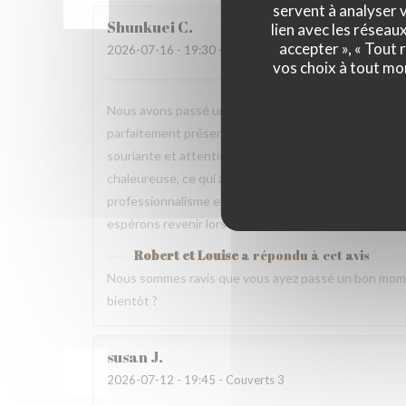
servent à analyser v
Shunkuei
C
lien avec les réseau
accepter », « Tout
2026-07-16
- 19:30 - Couverts 2
vos choix à tout mo
Nous avons passé une excellente soirée dans votre res
parfaitement présentés et pleins de saveurs. Tout ce
souriante et attentionnée tout au long du repas. Nou
chaleureuse, ce qui a rendu cette expérience encore 
professionnalisme et votre gentillesse. Nous recomm
espérons revenir lors d’un prochain voyage.
Robert et Louise
a répondu à cet avis
Nous sommes ravis que vous ayez passé un bon mome
bientôt ?
susan
J
2026-07-12
- 19:45 - Couverts 3