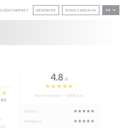
UVRE UNE NOUVELLE FENÊTRE))
CCÈS/CONTACT
RÉSERVER
BONS CADEAUX
FR
4.8
/5
Note moyenne —
6208 avis
4
/5
Service
o
Ambiance
and