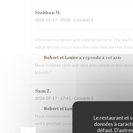
Siobhan
W
2026-07-17
- 20:00 - Couverts 2
We loved our dinner and experience here. The staff w
will definitely return here the next time we visit Paris
Robert et Louise
a répondu à cet avis
Nous sommes ravis que vous ayez passé un bon mome
bientôt ?
Sam
Z
2026-07-17
- 17:45 - Couverts 2
Robert et Louise
a répondu à cet avis
Nous sommes ravis que vous ayez passé un bon momen
Le restaurant et s
données à caractèr
votre prochain passage.
défaut. D'autres