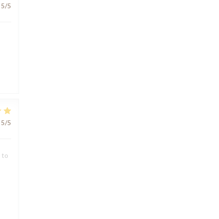
5
/5
5
/5
 to