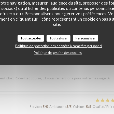
otre navigation, mesurer l'audience du site, proposer des fon
x sociaux) ou afficher des publicités ou contenus personnalisé
 refuser » ou « Personnaliser » pour gérer vos préférences. V
Service
:
5
/5
Ambiance
:
5
/5
Cuisine
:
5
/5
Qualité / Prix
:
ment en cliquant sur l'icône représentant un cookie en bas à
site.
taurant lors de notre voyage à Paris. Les plats étaient délicieux,
 que nous avons commandé était excellent. L’équipe a été très accueilla
Tout accepter
Tout refuser
Personnaliser
s nous sommes sentis très bien accueillis. L’ambiance était agréable et
Politique de protection des données à caractère personnel
plus mémorable. Un grand merci à toute l’équipe pour votre
Politique de gestion des cookies
andons vivement votre restaurant à tous ceux qui visitent Paris et nou
nt chez Robert et Louise, Et vous remercions pour votre message. A
Service
:
5
/5
Ambiance
:
5
/5
Cuisine
:
5
/5
Qualité / Prix
: