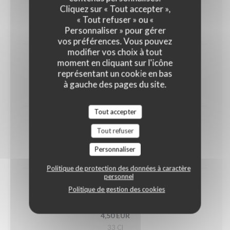
Orangina
Cliquez sur « Tout accepter »,
4,50 EUR
« Tout refuser » ou «
Personnaliser » pour gérer
33 Cl
vos préférences. Vous pouvez
modifier vos choix à tout
Coca-Cola zéro
moment en cliquant sur l'icône
représentant un cookie en bas
4,50 EUR
à gauche des pages du site.
33 Cl
Tout accepter
Ice tea
Tout refuser
4,50 EUR
Personnaliser
33 Cl
Politique de protection des données à caractère
personnel
Minute Maid
Politique de gestion des cookies
Orange, tropical, pomme
4,50 EUR
33 Cl