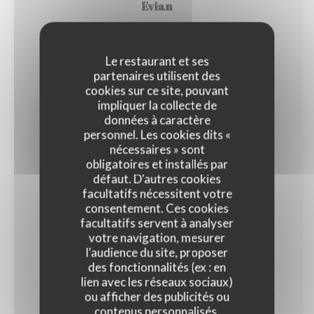
Evian
3,60 EUR
4,50 EUR
50 Cl
100cl
Le restaurant et ses
partenaires utilisent des
cookies sur ce site, pouvant
Badoit
impliquer la collecte de
3,60 EUR
4,50 EUR
données à caractère
50 Cl
100cl
personnel. Les cookies dits «
nécessaires » sont
obligatoires et installés par
Softs
défaut. D'autres cookies
facultatifs nécessitent votre
consentement. Ces cookies
facultatifs servent à analyser
Coca-Cola
votre navigation, mesurer
l'audience du site, proposer
4,50 EUR
des fonctionnalités (ex : en
33 Cl
lien avec les réseaux sociaux)
ou afficher des publicités ou
contenus personnalisés.