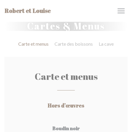
Personnalisation de vos choix en matière de cookies
Robert et Louise
Cartes & Menus
Carte et menus
Carte des boissons
La cave
Carte et menus
Hors d’œuvres
Boudin noir