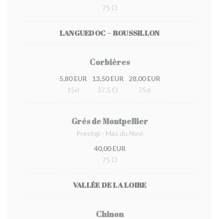
75 Cl
LANGUEDOC – ROUSSILLON
Corbières
5,80 EUR
13,50 EUR
28,00 EUR
15cl
37,5 Cl
75cl
Grés de Montpellier
Prestigi - Mas du Novi
40,00 EUR
75 Cl
VALLÉE DE LA LOIRE
Chinon