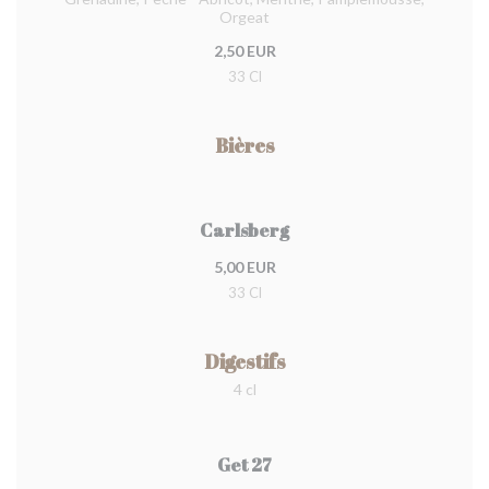
Orgeat
2,50 EUR
33 Cl
Bières
Carlsberg
5,00 EUR
33 Cl
Digestifs
4 cl
Get 27