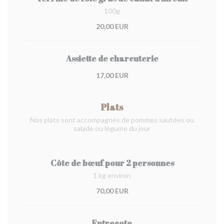
100g
20,00 EUR
Assiette de charcuterie
17,00 EUR
Plats
Nos plats sont accompagnés de pommes sautées ou
salade ou légume du jour
Côte de bœuf pour 2 personnes
1 kg environ
70,00 EUR
Entrecote