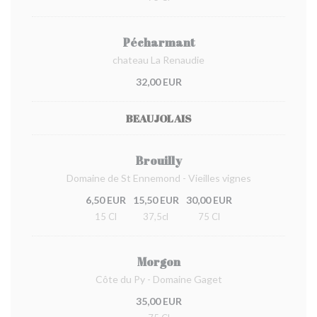
Pécharmant
chateau La Renaudie
32,00 EUR
BEAUJOLAIS
Brouilly
Domaine de St Ennemond - Vieilles vignes
6,50 EUR
15,50 EUR
30,00 EUR
15 Cl
37,5cl
75 Cl
Morgon
Côte du Py - Domaine Gaget
35,00 EUR