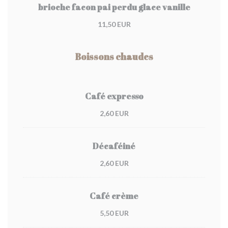
brioche facon pai perdu glace vanille
11,50 EUR
Boissons chaudes
Café expresso
2,60 EUR
Décaféiné
2,60 EUR
Café crème
5,50 EUR