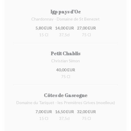
Igp pays d’Oc
Chardonnay - Domaine de St Benezet
5,80 EUR
14,00 EUR
27,00 EUR
15 Cl
37,5cl
75 Cl
Petit Chablis
Christian Simon
40,00 EUR
75 Cl
Côtes de Gascogne
Domaine du Tariquet - les Premières Grives (moelleux)
7,00 EUR
16,50 EUR
32,00 EUR
15 Cl
37,5cl
75 Cl