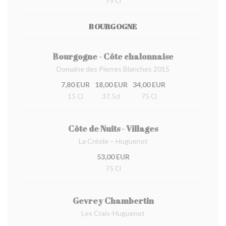
75 Cl
BOURGOGNE
Bourgogne - Côte chalonnaise
Domaine des Pierres Blanches 2015
7,80 EUR
18,00 EUR
34,00 EUR
15 Cl
37,5cl
75 Cl
Côte de Nuits - Villages
La Créole – Huguenot
53,00 EUR
75 Cl
Gevrey Chambertin
Les Crais-Huguenot