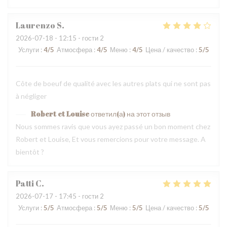
Laurenzo
S
2026-07-18
- 12:15 - гости 2
Услуги
:
4
/5
Атмосфера
:
4
/5
Меню
:
4
/5
Цена / качество
:
5
/5
Côte de boeuf de qualité avec les autres plats qui ne sont pas
à négliger
Robert et Louise
ответил(а) на этот отзыв
Nous sommes ravis que vous ayez passé un bon moment chez
Robert et Louise, Et vous remercions pour votre message. A
bientôt ?
Patti
C
2026-07-17
- 17:45 - гости 2
Услуги
:
5
/5
Атмосфера
:
5
/5
Меню
:
5
/5
Цена / качество
:
5
/5