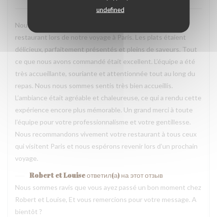
undefined
Nous avons passé une excellente soirée dans votre
restaurant lors de notre voyage à Paris. Les plats étaient
délicieux, parfaitement présentés et pleins de saveurs. Tout
ce que nous avons commandé était excellent. L’équipe a été
très accueillante, souriante et attentionnée tout au long du
repas. Nous nous sommes sentis très bien accueillis.
L’ambiance était agréable et chaleureuse, ce qui a rendu cette
expérience encore plus mémorable. Un grand merci à toute
l’équipe pour votre professionnalisme et votre gentillesse.
Nous recommandons vivement votre restaurant à tous ceux
qui visitent Paris et nous espérons revenir lors d’un prochain
voyage.
Robert et Louise
ответил(а) на этот отзыв
Nous sommes ravis que vous ayez passé un bon moment chez
Robert et Louise, Et vous remercions pour votre message. A
bientôt ?