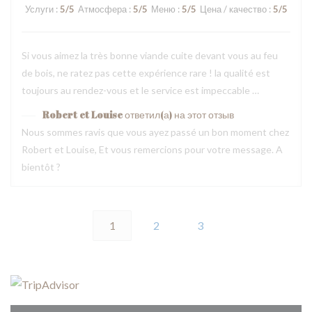
Услуги
:
5
/5
Атмосфера
:
5
/5
Меню
:
5
/5
Цена / качество
:
5
/5
Si vous aimez la très bonne viande cuite devant vous au feu
de bois, ne ratez pas cette expérience rare ! la qualité est
toujours au rendez-vous et le service est impeccable …
Robert et Louise
ответил(а) на этот отзыв
Nous sommes ravis que vous ayez passé un bon moment chez
Robert et Louise, Et vous remercions pour votre message. A
bientôt ?
1
2
3