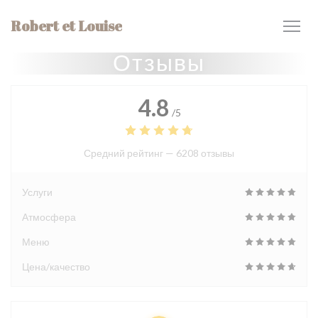
Панель управления cookies
Robert et Louise
Отзывы
4.8
/5
Средний рейтинг —
6208 отзывы
Услуги
Атмосфера
Меню
Цена/качество