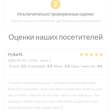
Исключительно проверенные оценки
Оценки только от клиентов, сделавших резервирование
Оценки наших посетителей
Oyku
D
2026-07-10
- 17:45 - гости 1
Услуги
:
5
/5
Атмосфера
:
5
/5
Меню
:
5
/5
Цена / качество
:
4
/5
I chose to eat here because I’ve heard Anthony Bourdain
liked this restaurant, and it became my favourite from my solo
trip to Paris! I had the duck breast and it was delicious. The
seating is family style and i was with other people who also
came alone and I had a great time :))