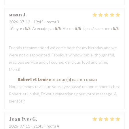
susan
J
2026-07-12
- 19:45 - гости 3
Услуги
:
5
/5
Атмосфера
:
5
/5
Меню
:
5
/5
Цена / качество
:
5
/5
Friends recommended we come here for my birthday and we
were not disappointed. Fabulous window table, thoughtful,
gracious service and of course, delicious food and wine.
Merci!
Robert et Louise
ответил(а) на этот отзыв
Nous sommes ravis que vous ayez passé un bon moment chez
Robert et Louise, Et vous remercions pour votre message. A
bientôt ?
Jean Yves
G
2026-07-11
- 21:45 - гости 4