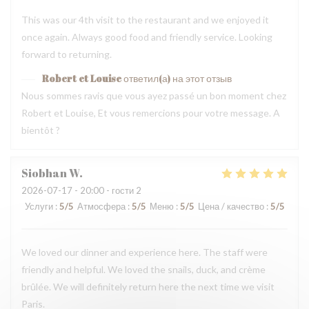
This was our 4th visit to the restaurant and we enjoyed it
once again. Always good food and friendly service. Looking
forward to returning.
Robert et Louise
ответил(а) на этот отзыв
Nous sommes ravis que vous ayez passé un bon moment chez
Robert et Louise, Et vous remercions pour votre message. A
bientôt ?
Siobhan
W
2026-07-17
- 20:00 - гости 2
Услуги
:
5
/5
Атмосфера
:
5
/5
Меню
:
5
/5
Цена / качество
:
5
/5
We loved our dinner and experience here. The staff were
friendly and helpful. We loved the snails, duck, and crème
brûlée. We will definitely return here the next time we visit
Paris.