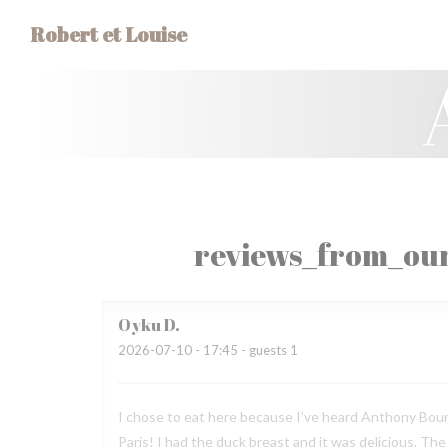
Panel for informasjonskapsler
Robert et Louise
reviews_from_our
Oyku
D
2026-07-10
- 17:45 - guests 1
I chose to eat here because I’ve heard Anthony Bourda
Paris! I had the duck breast and it was delicious. Th