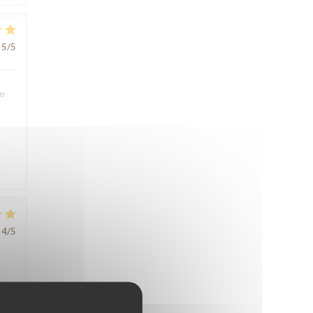
5
/5
We
4
/5