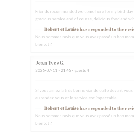
Friends recommended we come here for my birthday 
gracious service and of course, delicious food and wi
Robert et Louise
has responded to the rev
Nous sommes ravis que vous ayez passé un bon mome
bientôt ?
Jean Yves
G
2026-07-11
- 21:45 - guests 4
Si vous aimez la très bonne viande cuite devant vous a
au rendez-vous et le service est impeccable …
Robert et Louise
has responded to the rev
Nous sommes ravis que vous ayez passé un bon mome
bientôt ?