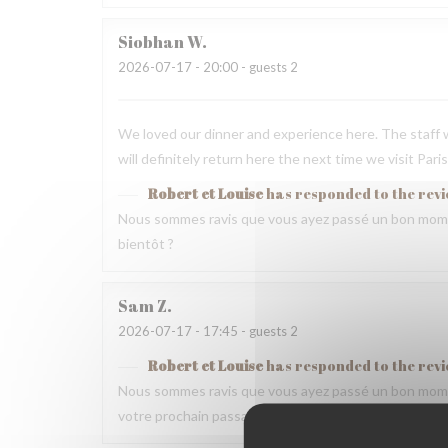
Siobhan
W
2026-07-17
- 20:00 - guests 2
We loved our dinner and experience here. The staff w
will definitely return here the next time we visit Paris
Robert et Louise
has responded to the rev
Nous sommes ravis que vous ayez passé un bon mome
bientôt ?
Sam
Z
2026-07-17
- 17:45 - guests 2
Robert et Louise
has responded to the rev
Nous sommes ravis que vous ayez passé un bon momen
votre prochain passage.