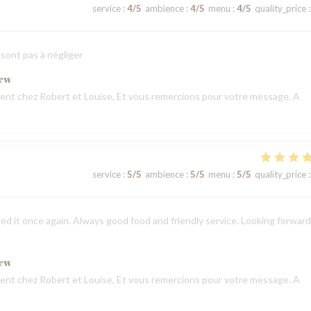
service
:
4
/5
ambience
:
4
/5
menu
:
4
/5
quality_price
:
 sont pas à négliger
iew
nt chez Robert et Louise, Et vous remercions pour votre message. A
service
:
5
/5
ambience
:
5
/5
menu
:
5
/5
quality_price
:
ed it once again. Always good food and friendly service. Looking forward
iew
nt chez Robert et Louise, Et vous remercions pour votre message. A