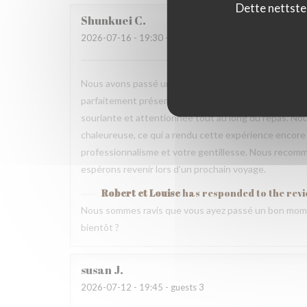
Dette nettste
Shunkuei
C
2026-07-16
- 19:30 - guests 2
Nous avons passé une excellente soirée dans votre res
parfaitement présentés et pleins de saveurs. Tout ce
souriante et attentionnée tout au long du repas. Nou
chaleureuse, ce qui a rendu cette expérience encore 
professionnalisme et votre gentillesse. Nous recomm
espérons revenir lors d’un prochain voyage.
Robert et Louise
has responded to the rev
Nous sommes ravis que vous ayez passé un bon mome
bientôt ?
susan
J
2026-07-12
- 19:45 - guests 3