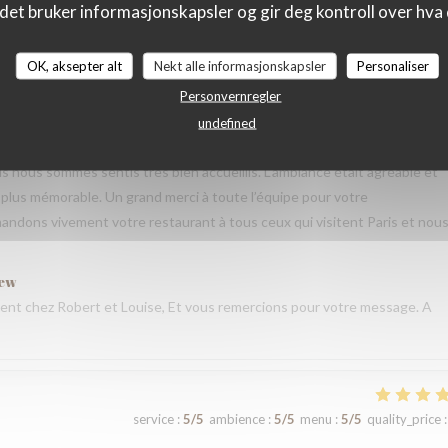
det bruker informasjonskapsler og gir deg kontroll over hva d
service
:
5
/5
ambience
:
5
/5
menu
:
5
/5
quality_price
:
OK, aksepter alt
Nekt alle informasjonskapsler
Personaliser
Personvernregler
taurant lors de notre voyage à Paris. Les plats étaient délicieux,
undefined
 que nous avons commandé était excellent. L’équipe a été très accueilla
s nous sommes sentis très bien accueillis. L’ambiance était agréable et
plus mémorable. Un grand merci à toute l’équipe pour votre
andons vivement votre restaurant à tous ceux qui visitent Paris et nou
iew
nt chez Robert et Louise, Et vous remercions pour votre message. A
service
:
5
/5
ambience
:
5
/5
menu
:
5
/5
quality_price
: