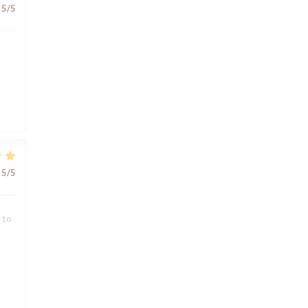
5
/5
5
/5
 to