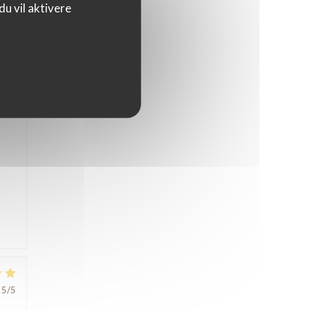
u vil aktivere
5
/5
nte,
s
5
/5