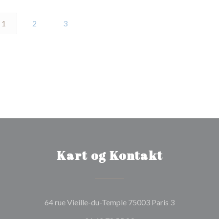
1
2
3
Kart og Kontakt
((åpner i et n
64 rue Vieille-du-Temple 75003 Paris 3