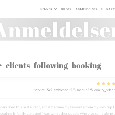
MENYER
BILDER
ANMELDELSER
KART
((ÅPNER 
Anmeldelse
_clients_following_booking
service
:
5
/5
ambience
:
5
/5
menu
:
5
/5
quality_price
:
in liked this restaurant, and it became my favourite from my solo trip t
e seating is family style and i was with other people who also came alone 