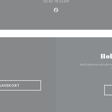
01 42 78 55 89
Facebook ((åpner i et nytt vi
Hol
Ved å abonnere på vårt n
GAVEKORT