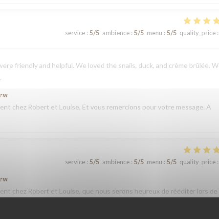
service
:
5
/5
ambience
:
5
/5
menu
:
5
/5
quality_price
:
ere friendly and helpful. We loved the snails, duck, and crème brûlée. 
.
iew
nt chez Robert et Louise, Et vous remercions pour votre message. A
service
:
5
/5
ambience
:
5
/5
menu
:
5
/5
quality_price
:
iew
t chez Robert et Louise, que nous serons heureux de rééditer lors de