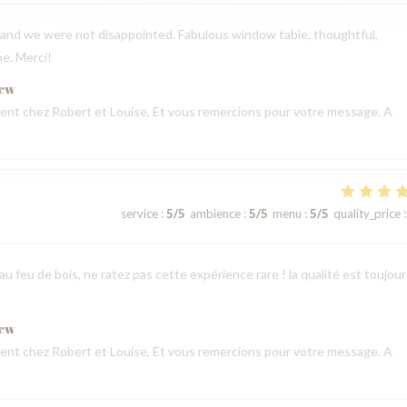
and we were not disappointed. Fabulous window table, thoughtful,
ne. Merci!
iew
nt chez Robert et Louise, Et vous remercions pour votre message. A
service
:
5
/5
ambience
:
5
/5
menu
:
5
/5
quality_price
:
u feu de bois, ne ratez pas cette expérience rare ! la qualité est toujour
iew
nt chez Robert et Louise, Et vous remercions pour votre message. A