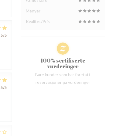
Atmosfære
Menyer
Kvalitet/Pris
5
/5
100% sertifiserte
vurderinger
Bare kunder som har foretatt
reservasjoner ga vurderinger
5
/5