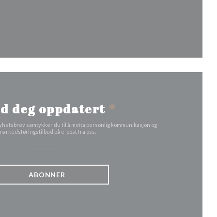
ndu))
d deg oppdatert
*
yhetsbrev samtykker du til å motta personlig kommunikasjon og
markedsføringstilbud på e-post fra oss.
ABONNER