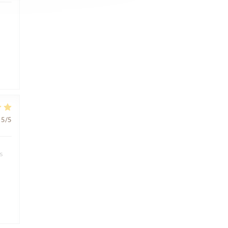
5
/5
s