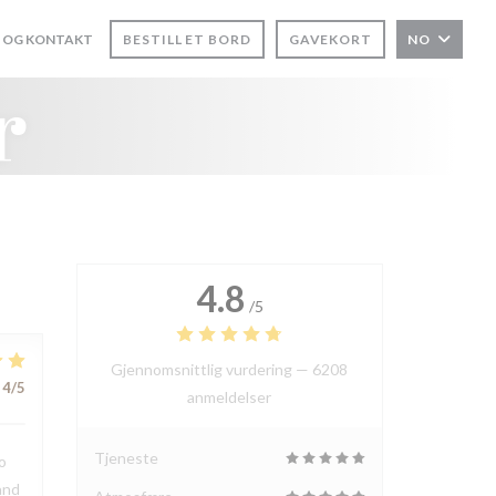
 OG KONTAKT
BESTILL ET BORD
GAVEKORT
NO
I ET NYTT VINDU))
r
4.8
/5
Gjennomsnittlig vurdering —
6208
4
/5
anmeldelser
Tjeneste
o
and