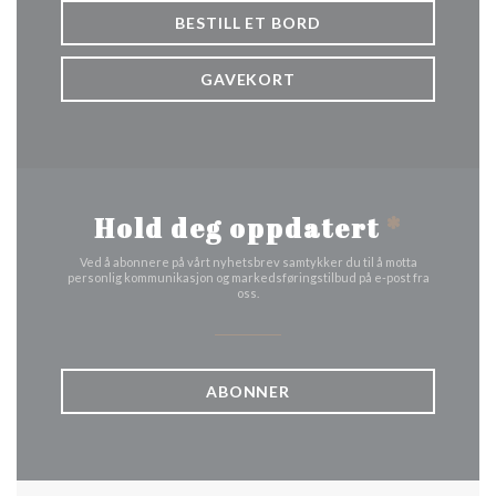
BESTILL ET BORD
GAVEKORT
Hold deg oppdatert
*
Ved å abonnere på vårt nyhetsbrev samtykker du til å motta
personlig kommunikasjon og markedsføringstilbud på e-post fra
oss.
ABONNER