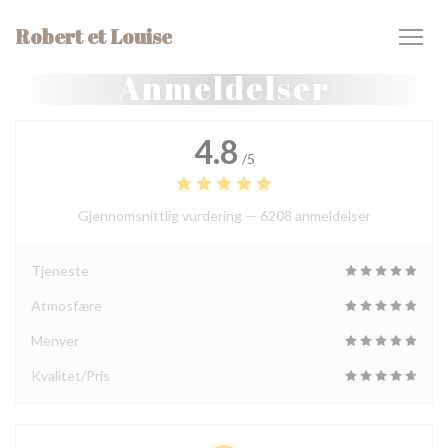
Panel for informasjonskapsler
Robert et Louise
Anmeldelser
4.8
/5
Gjennomsnittlig vurdering —
6208 anmeldelser
Tjeneste
Atmosfære
Menyer
Kvalitet/Pris