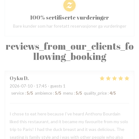
100% sertifiserte vurderinger
Bare kunder som har foretatt reservasjoner ga vurderinger
reviews_from_our_clients_fo
llowing_booking
Oyku
D
2026-07-10
- 17:45 - guests 1
service
:
5
/5
ambience
:
5
/5
menu
:
5
/5
quality_price
:
4
/5
I chose to eat here because I’ve heard Anthony Bourdain
liked this restaurant, and it became my favourite from my solo
trip to Paris! I had the duck breast and it was delicious. The
seating is family style and i was with other people who also