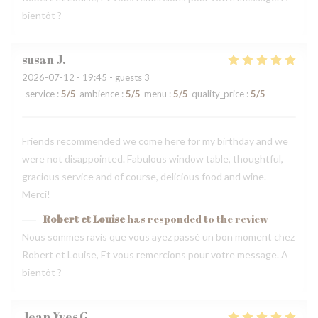
bientôt ?
susan
J
2026-07-12
- 19:45 - guests 3
service
:
5
/5
ambience
:
5
/5
menu
:
5
/5
quality_price
:
5
/5
Friends recommended we come here for my birthday and we
were not disappointed. Fabulous window table, thoughtful,
gracious service and of course, delicious food and wine.
Merci!
Robert et Louise
has responded to the review
Nous sommes ravis que vous ayez passé un bon moment chez
Robert et Louise, Et vous remercions pour votre message. A
bientôt ?
Jean Yves
G