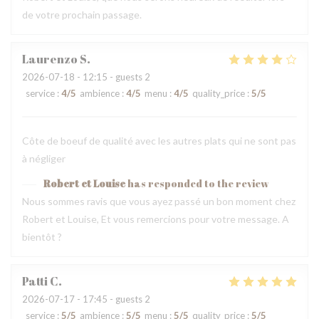
de votre prochain passage.
Laurenzo
S
2026-07-18
- 12:15 - guests 2
service
:
4
/5
ambience
:
4
/5
menu
:
4
/5
quality_price
:
5
/5
Côte de boeuf de qualité avec les autres plats qui ne sont pas
à négliger
Robert et Louise
has responded to the review
Nous sommes ravis que vous ayez passé un bon moment chez
Robert et Louise, Et vous remercions pour votre message. A
bientôt ?
Patti
C
2026-07-17
- 17:45 - guests 2
service
:
5
/5
ambience
:
5
/5
menu
:
5
/5
quality_price
:
5
/5