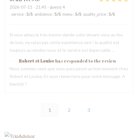
2026-07-11
- 21:45 - guests 4
service
:
5
/5
ambience
:
5
/5
menu
:
5
/5
quality_price
:
5
/5
Si vous aimez la très bonne viande cuite devant vous au feu
de bois, ne ratez pas cette expérience rare ! la qualité est
toujours au rendez-vous et le service est impeccable …
Robert et Louise
has responded to the review
Nous sommes ravis que vous ayez passé un bon moment chez
Robert et Louise, Et vous remercions pour votre message. A
bientôt ?
1
2
3