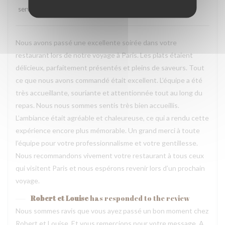
service
:
5
/5
ambience
:
5
/5
menu
:
5
/5
quality_price
:
5
/5
Nous avons passé une excellente soirée dans votre
restaurant lors de notre voyage à Paris. Les plats étaient
délicieux, parfaitement présentés et pleins de saveurs. Tout
ce que nous avons commandé était excellent. L’équipe a été
très accueillante, souriante et attentionnée tout au long du
repas. Nous nous sommes sentis très bien accueillis.
L’ambiance était agréable et chaleureuse, ce qui a rendu cette
expérience encore plus mémorable. Un grand merci à toute
l’équipe pour votre professionnalisme et votre gentillesse.
Nous recommandons vivement votre restaurant à tous ceux
qui visitent Paris et nous espérons revenir lors d’un prochain
voyage.
Robert et Louise
has responded to the review
Nous sommes ravis que vous ayez passé un bon moment chez
Robert et Louise, Et vous remercions pour votre message. A