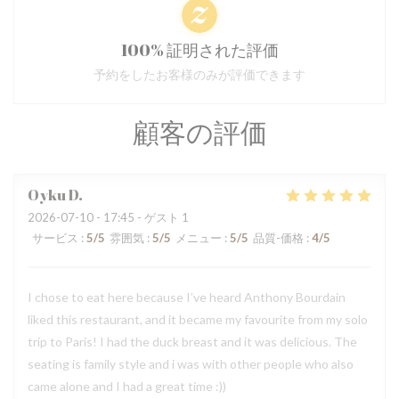
100% 証明された評価
予約をしたお客様のみが評価できます
顧客の評価
Oyku
D
2026-07-10
- 17:45 - ゲスト 1
サービス
:
5
/5
雰囲気
:
5
/5
メニュー
:
5
/5
品質-価格
:
4
/5
I chose to eat here because I’ve heard Anthony Bourdain
liked this restaurant, and it became my favourite from my solo
trip to Paris! I had the duck breast and it was delicious. The
seating is family style and i was with other people who also
came alone and I had a great time :))