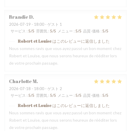
Brandie
D
2026-07-19
- 18:00 - ゲスト 1
サービス
:
5
/5
雰囲気
:
5
/5
メニュー
:
5
/5
品質-価格
:
5
/5
Robert et Louise
はこのレビューに返信しました
Nous sommes ravis que vous ayez passé un bon moment chez
Robert et Louise, que nous serons heureux de rééditer lors
de votre prochain passage.
Charlotte
M
2026-07-18
- 18:00 - ゲスト 2
サービス
:
5
/5
雰囲気
:
5
/5
メニュー
:
5
/5
品質-価格
:
5
/5
Robert et Louise
はこのレビューに返信しました
Nous sommes ravis que vous ayez passé un bon moment chez
Robert et Louise, que nous serons heureux de rééditer lors
de votre prochain passage.