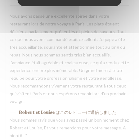
Nous avons passé une excellente soirée dans votre
restaurant lors de notre voyage à Paris. Les plats étaient
délicieux, parfaitement présentés et pleins de saveurs. Tout
ce que nous avons commandé était excellent. L’équipe a été
très accueillante, souriante et attentionnée tout au long du
repas. Nous nous sommes sentis très bien accueillis.
L’ambiance était agréable et chaleureuse, ce qui a rendu cette
expérience encore plus mémorable. Un grand merci à toute
l’équipe pour votre professionnalisme et votre gentillesse.
Nous recommandons vivement votre restaurant à tous ceux
qui visitent Paris et nous espérons revenir lors d’un prochain
voyage.
Robert et Louise
はこのレビューに返信しました
Nous sommes ravis que vous ayez passé un bon moment chez
Robert et Louise, Et vous remercions pour votre message. A
bientôt ?