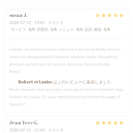
susan
J
2026-07-12
- 19:45 - ゲスト 3
サービス
:
5
/5
雰囲気
:
5
/5
メニュー
:
5
/5
品質-価格
:
5
/5
Friends recommended we come here for my birthday and we
were not disappointed. Fabulous window table, thoughtful,
gracious service and of course, delicious food and wine.
Merci!
Robert et Louise
はこのレビューに返信しました
Nous sommes ravis que vous ayez passé un bon moment chez
Robert et Louise, Et vous remercions pour votre message. A
bientôt ?
Jean Yves
G
2026-07-11
- 21:45 - ゲスト 4