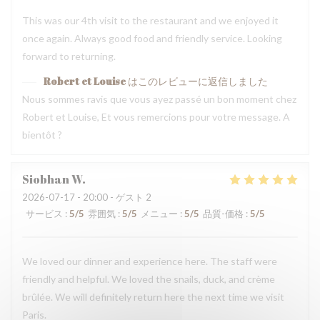
This was our 4th visit to the restaurant and we enjoyed it
once again. Always good food and friendly service. Looking
forward to returning.
Robert et Louise
はこのレビューに返信しました
Nous sommes ravis que vous ayez passé un bon moment chez
Robert et Louise, Et vous remercions pour votre message. A
bientôt ?
Siobhan
W
2026-07-17
- 20:00 - ゲスト 2
サービス
:
5
/5
雰囲気
:
5
/5
メニュー
:
5
/5
品質-価格
:
5
/5
We loved our dinner and experience here. The staff were
friendly and helpful. We loved the snails, duck, and crème
brûlée. We will definitely return here the next time we visit
Paris.