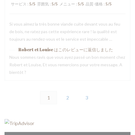
サービス
:
5
/5
雰囲気
:
5
/5
メニュー
:
5
/5
品質-価格
:
5
/5
Si vous aimez la très bonne viande cuite devant vous au feu
de bois, ne ratez pas cette expérience rare ! la qualité est
toujours au rendez-vous et le service est impeccable …
Robert et Louise
はこのレビューに返信しました
Nous sommes ravis que vous ayez passé un bon moment chez
Robert et Louise, Et vous remercions pour votre message. A
bientôt ?
1
2
3