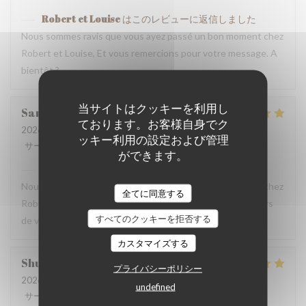
Robert et Louise
はこのレビューに返信しました
Nous sommes ravis que vous ayez passé un bon moment chez
Robert et Louise, Et vous remercions pour votre message. A
bientôt ?
当サイトはクッキーを利用し
Sam
Z
ております。お客様自身でク
2026-07-17
- 17:45 - ゲスト 2
ッキー利用の設定および管理
サービス
:
5
/5
雰囲気
:
5
/5
メニュー
:
5
/5
品質-価格
:
4
/5
ができます。
Robert et Louise
はこのレビューに返信しました
Nous sommes ravis que vous ayez passé un bon moment chez
全てに同意する
Robert et Louise, que nous serons heureux de rééditer lors
すべてのクッキーを拒否する
de votre prochain passage.
カスタマイズする
Shunkuei
C
プライバシーポリシー
2026-07-16
- 19:30 - ゲスト 2
undefined
サービス
:
5
/5
雰囲気
:
5
/5
メニュー
:
5
/5
品質-価格
:
5
/5