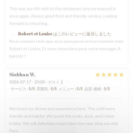
This was our 4th visit to the restaurant and we enjoyed it
once again. Always good food and friendly service. Looking
forward to returning.
Robert et Louise
はこのレビューに返信しました
Nous sommes ravis que vous ayez passé un bon moment chez
Robert et Louise, Et vous remercions pour votre message. A
bientôt ?
Siobhan
W
2026-07-17
- 20:00 - ゲスト 2
サービス
:
5
/5
雰囲気
:
5
/5
メニュー
:
5
/5
品質-価格
:
5
/5
We loved our dinner and experience here. The staff were
friendly and helpful. We loved the snails, duck, and crème
brûlée. We will definitely return here the next time we visit
Paris.