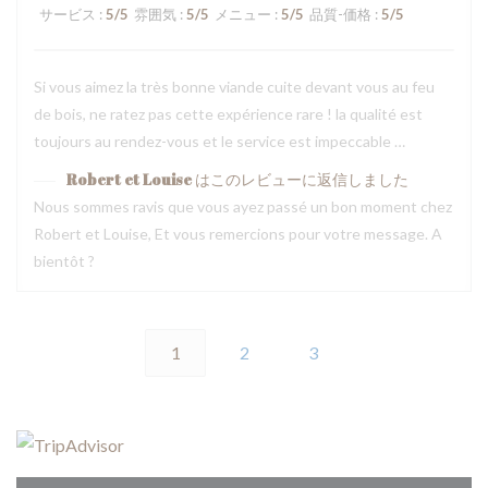
サービス
:
5
/5
雰囲気
:
5
/5
メニュー
:
5
/5
品質-価格
:
5
/5
Si vous aimez la très bonne viande cuite devant vous au feu
de bois, ne ratez pas cette expérience rare ! la qualité est
toujours au rendez-vous et le service est impeccable …
Robert et Louise
はこのレビューに返信しました
Nous sommes ravis que vous ayez passé un bon moment chez
Robert et Louise, Et vous remercions pour votre message. A
bientôt ?
1
2
3