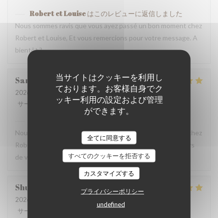
Robert et Louise
はこのレビューに返信しました
Nous sommes ravis que vous ayez passé un bon moment chez
Robert et Louise, Et vous remercions pour votre message. A
bientôt ?
当サイトはクッキーを利用し
Sam
Z
ております。お客様自身でク
2026-07-17
- 17:45 - ゲスト 2
ッキー利用の設定および管理
サービス
:
5
/5
雰囲気
:
5
/5
メニュー
:
5
/5
品質-価格
:
4
/5
ができます。
Robert et Louise
はこのレビューに返信しました
Nous sommes ravis que vous ayez passé un bon moment chez
全てに同意する
Robert et Louise, que nous serons heureux de rééditer lors
すべてのクッキーを拒否する
de votre prochain passage.
カスタマイズする
Shunkuei
C
プライバシーポリシー
2026-07-16
- 19:30 - ゲスト 2
undefined
サービス
:
5
/5
雰囲気
:
5
/5
メニュー
:
5
/5
品質-価格
:
5
/5