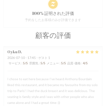
100% 証明された評価
予約をしたお客様のみが評価できます
顧客の評価
Oyku
D
2026-07-10
- 17:45 - ゲスト 1
サービス
:
5
/5
雰囲気
:
5
/5
メニュー
:
5
/5
品質-価格
:
4
/5
I chose to eat here because I’ve heard Anthony Bourdain
liked this restaurant, and it became my favourite from my solo
trip to Paris! I had the duck breast and it was delicious. The
seating is family style and i was with other people who also
came alone and I had a great time :))