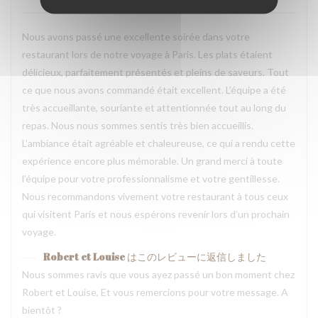
Nous avons passé une excellente soirée dans votre
restaurant lors de notre voyage à Paris. Les plats étaient
délicieux, parfaitement présentés et pleins de saveurs. Tout
ce que nous avons commandé était excellent. L’équipe a été
très accueillante, souriante et attentionnée tout au long du
repas. Nous nous sommes sentis très bien accueillis.
L’ambiance était agréable et chaleureuse, ce qui a rendu cette
expérience encore plus mémorable. Un grand merci à toute
l’équipe pour votre professionnalisme et votre gentillesse.
Nous recommandons vivement votre restaurant à tous ceux
qui visitent Paris et nous espérons revenir lors d’un prochain
voyage.
Robert et Louise
はこのレビューに返信しました
Nous sommes ravis que vous ayez passé un bon moment chez
Robert et Louise, Et vous remercions pour votre message. A
bientôt ?