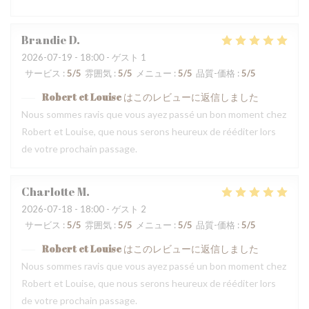
Brandie
D
2026-07-19
- 18:00 - ゲスト 1
サービス
:
5
/5
雰囲気
:
5
/5
メニュー
:
5
/5
品質-価格
:
5
/5
Robert et Louise
はこのレビューに返信しました
Nous sommes ravis que vous ayez passé un bon moment chez
Robert et Louise, que nous serons heureux de rééditer lors
de votre prochain passage.
Charlotte
M
2026-07-18
- 18:00 - ゲスト 2
サービス
:
5
/5
雰囲気
:
5
/5
メニュー
:
5
/5
品質-価格
:
5
/5
Robert et Louise
はこのレビューに返信しました
Nous sommes ravis que vous ayez passé un bon moment chez
Robert et Louise, que nous serons heureux de rééditer lors
de votre prochain passage.