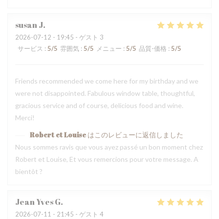
susan
J
2026-07-12
- 19:45 - ゲスト 3
サービス
:
5
/5
雰囲気
:
5
/5
メニュー
:
5
/5
品質-価格
:
5
/5
Friends recommended we come here for my birthday and we
were not disappointed. Fabulous window table, thoughtful,
gracious service and of course, delicious food and wine.
Merci!
Robert et Louise
はこのレビューに返信しました
Nous sommes ravis que vous ayez passé un bon moment chez
Robert et Louise, Et vous remercions pour votre message. A
bientôt ?
Jean Yves
G
2026-07-11
- 21:45 - ゲスト 4