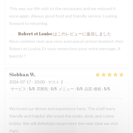
This was our 4th visit to the restaurant and we enjoyed it
once again. Always good food and friendly service. Looking
forward to returning.
Robert et Louise
はこのレビューに返信しました
Nous sommes ravis que vous ayez passé un bon moment chez
Robert et Louise, Et vous remercions pour votre message. A
bientôt ?
Siobhan
W
2026-07-17
- 20:00 - ゲスト 2
サービス
:
5
/5
雰囲気
:
5
/5
メニュー
:
5
/5
品質-価格
:
5
/5
We loved our dinner and experience here. The staff were
friendly and helpful. We loved the snails, duck, and crème
brûlée. We will definitely return here the next time we visit
Paris.