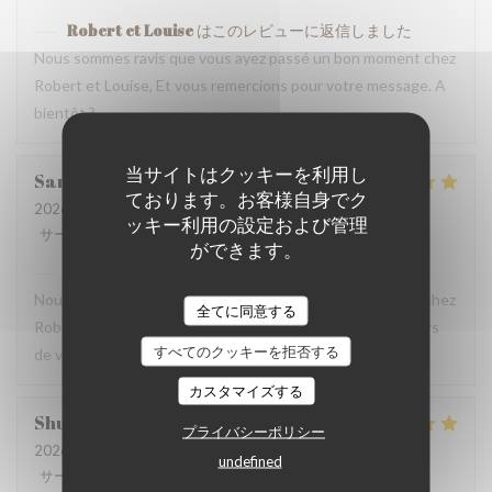
Robert et Louise
はこのレビューに返信しました
Nous sommes ravis que vous ayez passé un bon moment chez
Robert et Louise, Et vous remercions pour votre message. A
bientôt ?
当サイトはクッキーを利用し
Sam
Z
ております。お客様自身でク
2026-07-17
- 17:45 - ゲスト 2
ッキー利用の設定および管理
サービス
:
5
/5
雰囲気
:
5
/5
メニュー
:
5
/5
品質-価格
:
4
/5
ができます。
Robert et Louise
はこのレビューに返信しました
Nous sommes ravis que vous ayez passé un bon moment chez
全てに同意する
Robert et Louise, que nous serons heureux de rééditer lors
すべてのクッキーを拒否する
de votre prochain passage.
カスタマイズする
Shunkuei
C
プライバシーポリシー
2026-07-16
- 19:30 - ゲスト 2
undefined
サービス
:
5
/5
雰囲気
:
5
/5
メニュー
:
5
/5
品質-価格
:
5
/5