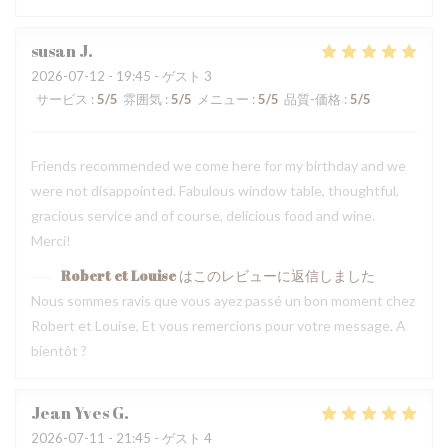
susan
J
2026-07-12
- 19:45 - ゲスト 3
サービス
:
5
/5
雰囲気
:
5
/5
メニュー
:
5
/5
品質-価格
:
5
/5
Friends recommended we come here for my birthday and we
were not disappointed. Fabulous window table, thoughtful,
gracious service and of course, delicious food and wine.
Merci!
Robert et Louise
はこのレビューに返信しました
Nous sommes ravis que vous ayez passé un bon moment chez
Robert et Louise, Et vous remercions pour votre message. A
bientôt ?
Jean Yves
G
2026-07-11
- 21:45 - ゲスト 4