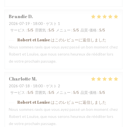
Brandie
D
2026-07-19
- 18:00 - ゲスト 1
サービス
:
5
/5
雰囲気
:
5
/5
メニュー
:
5
/5
品質-価格
:
5
/5
Robert et Louise
はこのレビューに返信しました
Nous sommes ravis que vous ayez passé un bon moment chez
Robert et Louise, que nous serons heureux de rééditer lors
de votre prochain passage.
Charlotte
M
2026-07-18
- 18:00 - ゲスト 2
サービス
:
5
/5
雰囲気
:
5
/5
メニュー
:
5
/5
品質-価格
:
5
/5
Robert et Louise
はこのレビューに返信しました
Nous sommes ravis que vous ayez passé un bon moment chez
Robert et Louise, que nous serons heureux de rééditer lors
de votre prochain passage.