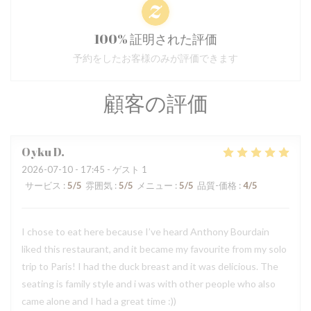
100% 証明された評価
予約をしたお客様のみが評価できます
顧客の評価
Oyku
D
2026-07-10
- 17:45 - ゲスト 1
サービス
:
5
/5
雰囲気
:
5
/5
メニュー
:
5
/5
品質-価格
:
4
/5
I chose to eat here because I’ve heard Anthony Bourdain
liked this restaurant, and it became my favourite from my solo
trip to Paris! I had the duck breast and it was delicious. The
seating is family style and i was with other people who also
came alone and I had a great time :))