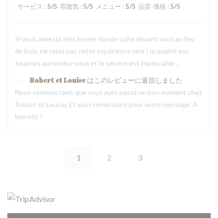
サービス
:
5
/5
雰囲気
:
5
/5
メニュー
:
5
/5
品質-価格
:
5
/5
Si vous aimez la très bonne viande cuite devant vous au feu
de bois, ne ratez pas cette expérience rare ! la qualité est
toujours au rendez-vous et le service est impeccable …
Robert et Louise
はこのレビューに返信しました
Nous sommes ravis que vous ayez passé un bon moment chez
Robert et Louise, Et vous remercions pour votre message. A
bientôt ?
1
2
3