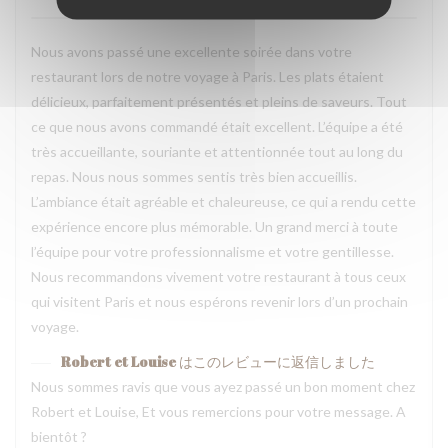
Nous avons passé une excellente soirée dans votre
restaurant lors de notre voyage à Paris. Les plats étaient
délicieux, parfaitement présentés et pleins de saveurs. Tout
ce que nous avons commandé était excellent. L’équipe a été
très accueillante, souriante et attentionnée tout au long du
repas. Nous nous sommes sentis très bien accueillis.
L’ambiance était agréable et chaleureuse, ce qui a rendu cette
expérience encore plus mémorable. Un grand merci à toute
l’équipe pour votre professionnalisme et votre gentillesse.
Nous recommandons vivement votre restaurant à tous ceux
qui visitent Paris et nous espérons revenir lors d’un prochain
voyage.
Robert et Louise
はこのレビューに返信しました
Nous sommes ravis que vous ayez passé un bon moment chez
Robert et Louise, Et vous remercions pour votre message. A
bientôt ?