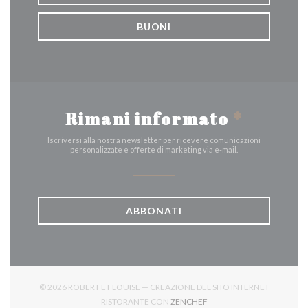
BUONI
Rimani informato
*
Iscriversi alla nostra newsletter per ricevere comunicazioni
personalizzate e offerte di marketing via e-mail.
ABBONATI
© 2026 ROBERT ET LOUISE — CREAZIONE DEL SITO INTERNET
((APRE UNA NUOVA FINES
RISTORANTE CON
ZENCHEF