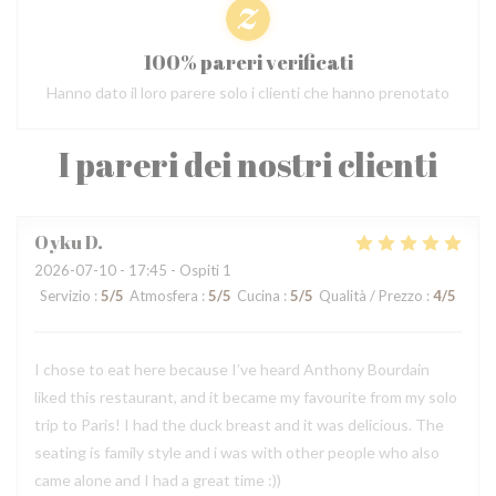
100% pareri verificati
Hanno dato il loro parere solo i clienti che hanno prenotato
I pareri dei nostri clienti
Oyku
D
2026-07-10
- 17:45 - Ospiti 1
Servizio
:
5
/5
Atmosfera
:
5
/5
Cucina
:
5
/5
Qualità / Prezzo
:
4
/5
I chose to eat here because I’ve heard Anthony Bourdain
liked this restaurant, and it became my favourite from my solo
trip to Paris! I had the duck breast and it was delicious. The
seating is family style and i was with other people who also
came alone and I had a great time :))