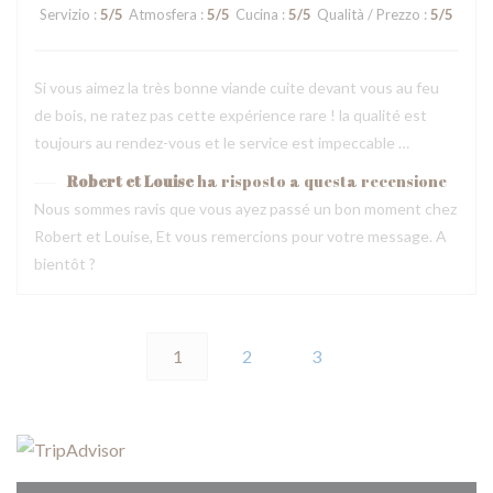
Servizio
:
5
/5
Atmosfera
:
5
/5
Cucina
:
5
/5
Qualità / Prezzo
:
5
/5
Si vous aimez la très bonne viande cuite devant vous au feu
de bois, ne ratez pas cette expérience rare ! la qualité est
toujours au rendez-vous et le service est impeccable …
Robert et Louise
ha risposto a questa recensione
Nous sommes ravis que vous ayez passé un bon moment chez
Robert et Louise, Et vous remercions pour votre message. A
bientôt ?
1
2
3