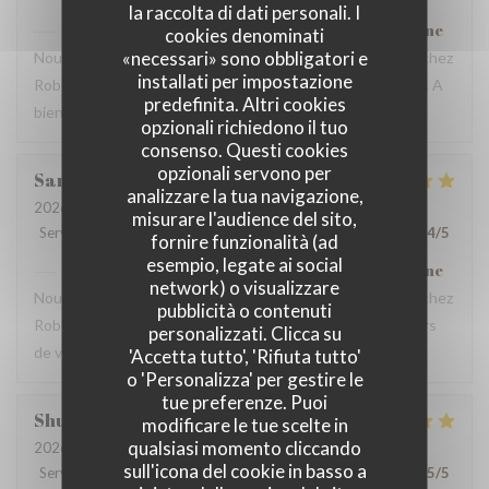
la raccolta di dati personali. I
Robert et Louise
ha risposto a questa recensione
cookies denominati
«necessari» sono obbligatori e
Nous sommes ravis que vous ayez passé un bon moment chez
installati per impostazione
Robert et Louise, Et vous remercions pour votre message. A
predefinita. Altri cookies
bientôt ?
opzionali richiedono il tuo
consenso. Questi cookies
opzionali servono per
Sam
Z
analizzare la tua navigazione,
2026-07-17
- 17:45 - Ospiti 2
misurare l'audience del sito,
Servizio
:
5
/5
Atmosfera
:
5
/5
Cucina
:
5
/5
Qualità / Prezzo
:
4
/5
fornire funzionalità (ad
esempio, legate ai social
Robert et Louise
ha risposto a questa recensione
network) o visualizzare
Nous sommes ravis que vous ayez passé un bon moment chez
pubblicità o contenuti
Robert et Louise, que nous serons heureux de rééditer lors
personalizzati. Clicca su
de votre prochain passage.
'Accetta tutto', 'Rifiuta tutto'
o 'Personalizza' per gestire le
tue preferenze. Puoi
Shunkuei
C
modificare le tue scelte in
qualsiasi momento cliccando
2026-07-16
- 19:30 - Ospiti 2
sull'icona del cookie in basso a
Servizio
:
5
/5
Atmosfera
:
5
/5
Cucina
:
5
/5
Qualità / Prezzo
:
5
/5