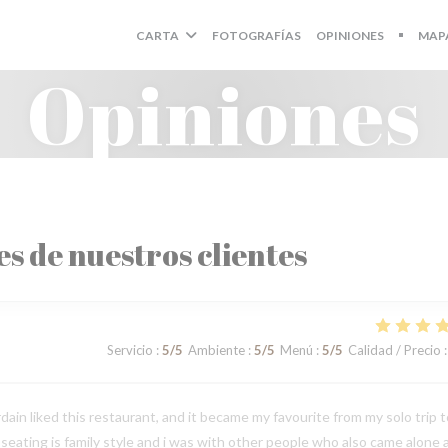
CARTA
FOTOGRAFÍAS
OPINIONES
MAP
((ABRE
Opiniones
es de nuestros clientes
Servicio
:
5
/5
Ambiente
:
5
/5
Menú
:
5
/5
Calidad / Precio
:
in liked this restaurant, and it became my favourite from my solo trip t
e seating is family style and i was with other people who also came alone 