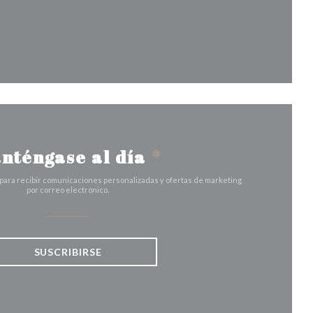
a ventana))
nténgase al día
*
 para recibir comunicaciones personalizadas y ofertas de marketing
por correo electrónico.
SUSCRIBIRSE