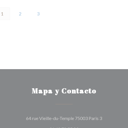
1
2
3
Mapa y Contacto
((abre en una
64 rue Vieille-du-Temple 75003 Paris 3