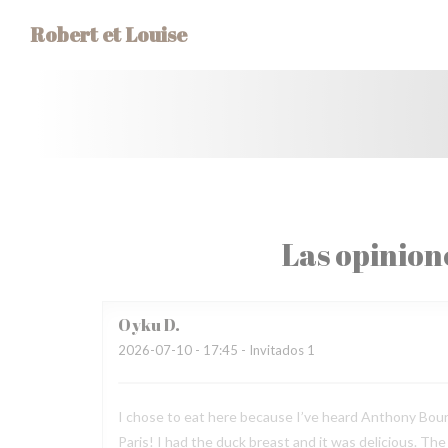
Personalización de sus opciones de cookies
Robert et Louise
Las opinion
Oyku
D
2026-07-10
- 17:45 - Invitados 1
I chose to eat here because I’ve heard Anthony Bourda
Paris! I had the duck breast and it was delicious. Th