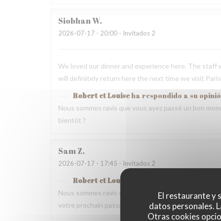
Siobhan
W
2026-07-17
- 20:00 - Invitados 2
We loved our dinner and experience here. The staff w
will definitely return here the next time we visit Paris
Robert et Louise
ha respondido a su opini
Nous sommes ravis que vous ayez passé un bon mome
bientôt ?
Sam
Z
2026-07-17
- 17:45 - Invitados 2
Robert et Louise
ha respondido a su opini
Nous sommes ravis que vous ayez passé un bon momen
El restaurante y s
datos personales. L
votre prochain passage.
Otras cookies opcio