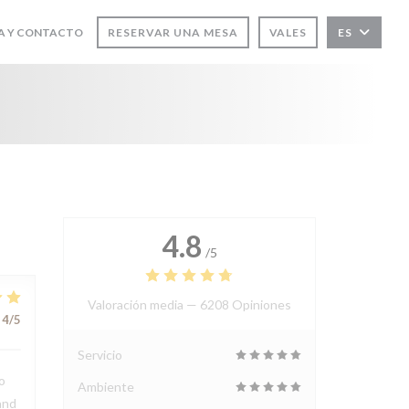
A Y CONTACTO
RESERVAR UNA MESA
VALES
ES
 EN UNA NUEVA VENTANA))
4.8
/5
Valoración media —
6208 Opiniones
4
/5
Servicio
o
Ambiente
and