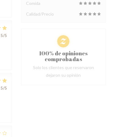
Comida
Calidad/Precio
5
/5
100% de opiniones
comprobadas
Solo los clientes que reservaron
dejaron su opinión
5
/5