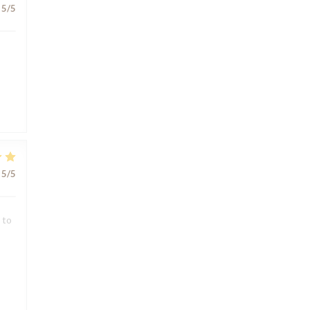
5
/5
5
/5
 to