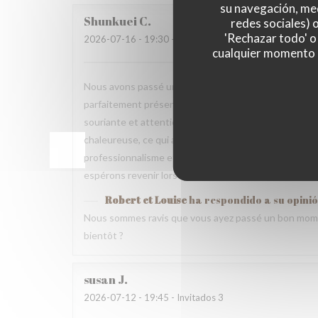
su navegación, med
Shunkuei
C
redes sociales) 
'Rechazar todo' o
2026-07-16
- 19:30 - Invitados 2
cualquier momento ha
Nous avons passé une excellente soirée dans votre res
parfaitement présentés et pleins de saveurs. Tout ce
souriante et attentionnée tout au long du repas. Nou
chaleureuse, ce qui a rendu cette expérience encore 
professionnalisme et votre gentillesse. Nous recomm
espérons revenir lors d’un prochain voyage.
Robert et Louise
ha respondido a su opini
Nous sommes ravis que vous ayez passé un bon mome
bientôt ?
susan
J
2026-07-12
- 19:45 - Invitados 3