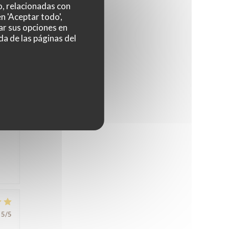
o, relacionadas con
n 'Aceptar todo',
ar sus opciones en
5
/5
da de las páginas del
nte,
s
5
/5