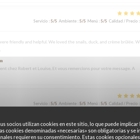
Servicio
:
5
/5
Ambiente
:
5
/5
Menú
:
5
/5
Calidad / Precio
:
ere friendly and helpful. We loved the snails, duck, and crème brûlée. 
.
ón
nt chez Robert et Louise, Et vous remercions pour votre message. A
Servicio
:
5
/5
Ambiente
:
5
/5
Menú
:
5
/5
Calidad / Precio
:
ón
t chez Robert et Louise, que nous serons heureux de rééditer lors de
us socios utilizan cookies en este sitio, lo que puede implicar
as cookies denominadas «necesarias» son obligatorias y se i
nales requieren su consentimiento. Estas cookies opcionales 