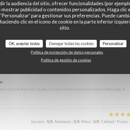
ir la audiencia del sitio, ofrecer funcionalidades (por ejempl
o mostrar publicidad o contenidos personalizados. Haga clic e
 'Personalizar' para gestionar sus preferencias. Puede cambi
Servicio
:
5
/5
Ambiente
:
5
/5
Menú
:
5
/5
Calidad / Precio
:
ciendo clic en el icono de cookie en la parte inferior izquier
sitio.
taurant lors de notre voyage à Paris. Les plats étaient délicieux,
 que nous avons commandé était excellent. L’équipe a été très accueilla
OK, aceptar todas
Denegar todas las cookies
Personalizar
s nous sommes sentis très bien accueillis. L’ambiance était agréable et
Política de protección de datos personales
plus mémorable. Un grand merci à toute l’équipe pour votre
Política de gestión de cookies
andons vivement votre restaurant à tous ceux qui visitent Paris et nou
ón
nt chez Robert et Louise, Et vous remercions pour votre message. A
Servicio
:
5
/5
Ambiente
:
5
/5
Menú
:
5
/5
Calidad / Precio
: