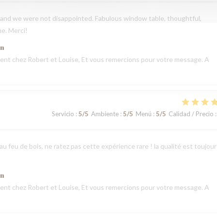
and we were not disappointed. Fabulous window table, thoughtful,
ne. Merci!
ón
nt chez Robert et Louise, Et vous remercions pour votre message. A
Servicio
:
5
/5
Ambiente
:
5
/5
Menú
:
5
/5
Calidad / Precio
:
u feu de bois, ne ratez pas cette expérience rare ! la qualité est toujour
ón
nt chez Robert et Louise, Et vous remercions pour votre message. A