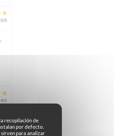
5
/5
We
4
/5
 la recopilación de
nstalan por defecto.
sirven para analizar