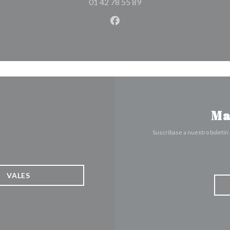
01 42 78 55 89
Facebook ((abre en una nuev
Ma
Suscríbase a nuestro boletín
VALES