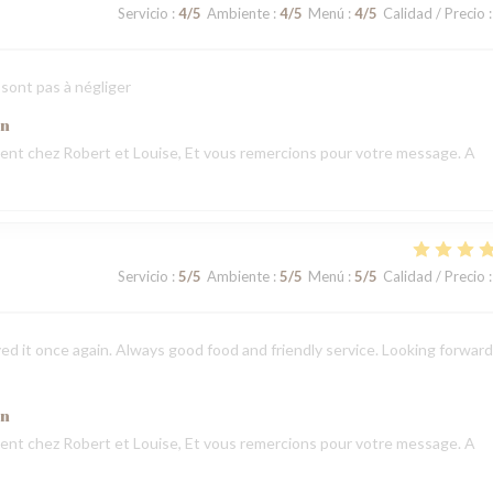
Servicio
:
4
/5
Ambiente
:
4
/5
Menú
:
4
/5
Calidad / Precio
:
 sont pas à négliger
ón
nt chez Robert et Louise, Et vous remercions pour votre message. A
Servicio
:
5
/5
Ambiente
:
5
/5
Menú
:
5
/5
Calidad / Precio
:
ed it once again. Always good food and friendly service. Looking forward
ón
nt chez Robert et Louise, Et vous remercions pour votre message. A