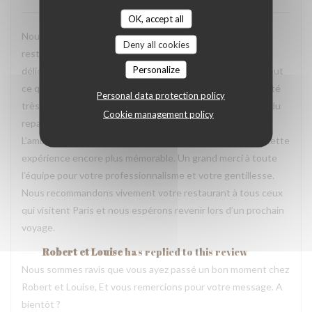
OK, accept all
Nous avons passé une excellente soirée dans votre
Deny all cookies
restaurant lors de notre voyage à Paris. Les plats étaient
Personalize
délicieux, parfaitement présentés et pleins de saveurs. Tout
ce que nous avons commandé était excellent. L’équipe a été
Personal data protection policy
très accueillante, souriante et attentionnée tout au long du
Cookie management policy
repas. Nous nous sommes sentis très bien accueillis.
L’ambiance était agréable et chaleureuse, ce qui a rendu cette
expérience encore plus mémorable. Un grand merci à toute
l’équipe pour votre professionnalisme et votre gentillesse.
Nous recommandons vivement votre restaurant à tous ceux
qui visitent Paris et nous espérons revenir lors d’un prochain
voyage.
Robert et Louise
has replied to this review
Nous sommes ravis que vous ayez passé un bon moment chez
Robert et Louise, Et vous remercions pour votre message. A
bientôt ?