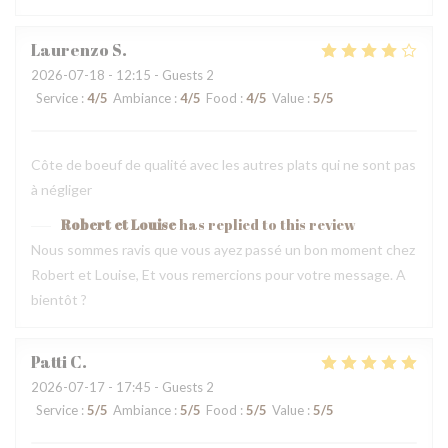
Laurenzo
S
2026-07-18
- 12:15 - Guests 2
Service
:
4
/5
Ambiance
:
4
/5
Food
:
4
/5
Value
:
5
/5
Côte de boeuf de qualité avec les autres plats qui ne sont pas
à négliger
Robert et Louise
has replied to this review
Nous sommes ravis que vous ayez passé un bon moment chez
Robert et Louise, Et vous remercions pour votre message. A
bientôt ?
Patti
C
2026-07-17
- 17:45 - Guests 2
Service
:
5
/5
Ambiance
:
5
/5
Food
:
5
/5
Value
:
5
/5