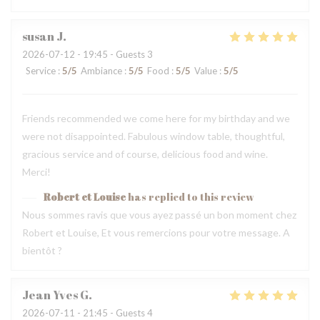
susan
J
2026-07-12
- 19:45 - Guests 3
Service
:
5
/5
Ambiance
:
5
/5
Food
:
5
/5
Value
:
5
/5
Friends recommended we come here for my birthday and we
were not disappointed. Fabulous window table, thoughtful,
gracious service and of course, delicious food and wine.
Merci!
Robert et Louise
has replied to this review
Nous sommes ravis que vous ayez passé un bon moment chez
Robert et Louise, Et vous remercions pour votre message. A
bientôt ?
Jean Yves
G
2026-07-11
- 21:45 - Guests 4