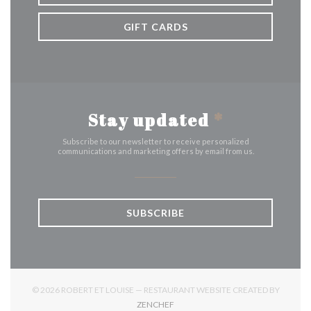
GIFT CARDS
Stay updated
*
Subscribe to our newsletter to receive personalized
communications and marketing offers by email from us.
SUBSCRIBE
© 2026 ROBERT ET LOUISE — RESTAURANT WEBSITE CREATED BY
((OPENS IN A NEW WINDOW))
ZENCHEF