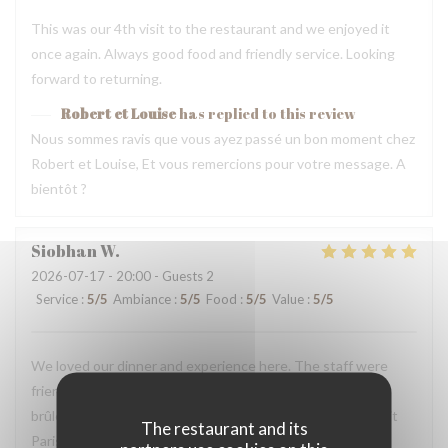
This was our 4th visit to the restaurant and we enjoyed it
once again. Always good food and friendly service. Looking
forward to returning.
Robert et Louise
has replied to this review
Nous sommes ravis que vous ayez passé un bon moment chez
Robert et Louise, Et vous remercions pour votre message. A
bientôt ?
Siobhan
W
2026-07-17
- 20:00 - Guests 2
Service
:
5
/5
Ambiance
:
5
/5
Food
:
5
/5
Value
:
5
/5
We loved our dinner and experience here. The staff were
friendly and helpful. We loved the snails, duck, and crème
brûlée. We will definitely return here the next time we visit
The restaurant and its
Paris.