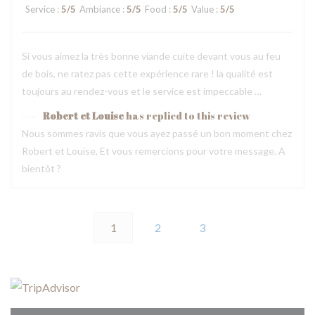
Service
:
5
/5
Ambiance
:
5
/5
Food
:
5
/5
Value
:
5
/5
Si vous aimez la très bonne viande cuite devant vous au feu
de bois, ne ratez pas cette expérience rare ! la qualité est
toujours au rendez-vous et le service est impeccable …
Robert et Louise
has replied to this review
Nous sommes ravis que vous ayez passé un bon moment chez
Robert et Louise, Et vous remercions pour votre message. A
bientôt ?
1
2
3