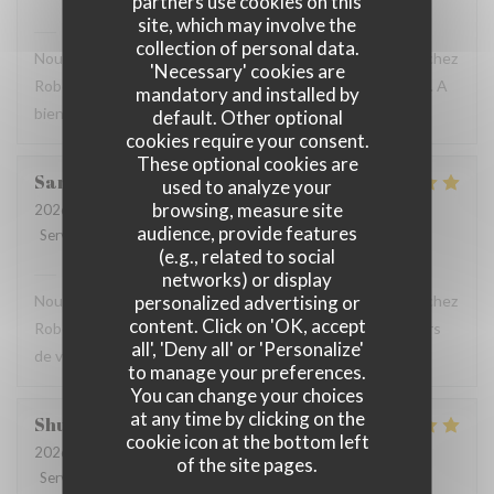
partners use cookies on this
site, which may involve the
Robert et Louise
has replied to this review
collection of personal data.
Nous sommes ravis que vous ayez passé un bon moment chez
'Necessary' cookies are
Robert et Louise, Et vous remercions pour votre message. A
mandatory and installed by
bientôt ?
default. Other optional
cookies require your consent.
These optional cookies are
Sam
Z
used to analyze your
browsing, measure site
2026-07-17
- 17:45 - Guests 2
audience, provide features
Service
:
5
/5
Ambiance
:
5
/5
Food
:
5
/5
Value
:
4
/5
(e.g., related to social
Robert et Louise
has replied to this review
networks) or display
personalized advertising or
Nous sommes ravis que vous ayez passé un bon moment chez
content. Click on 'OK, accept
Robert et Louise, que nous serons heureux de rééditer lors
all', 'Deny all' or 'Personalize'
de votre prochain passage.
to manage your preferences.
You can change your choices
at any time by clicking on the
Shunkuei
C
cookie icon at the bottom left
2026-07-16
- 19:30 - Guests 2
of the site pages.
Service
:
5
/5
Ambiance
:
5
/5
Food
:
5
/5
Value
:
5
/5