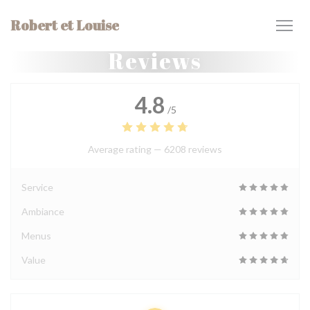
Personalizing your cookie choices
Robert et Louise
Reviews
4.8
/5
Average rating —
6208 reviews
Service
Ambiance
Menus
Value