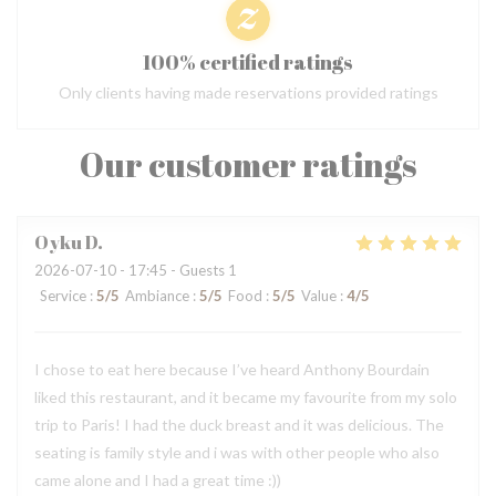
100% certified ratings
Only clients having made reservations provided ratings
Our customer ratings
Oyku
D
2026-07-10
- 17:45 - Guests 1
Service
:
5
/5
Ambiance
:
5
/5
Food
:
5
/5
Value
:
4
/5
I chose to eat here because I’ve heard Anthony Bourdain
liked this restaurant, and it became my favourite from my solo
trip to Paris! I had the duck breast and it was delicious. The
seating is family style and i was with other people who also
came alone and I had a great time :))