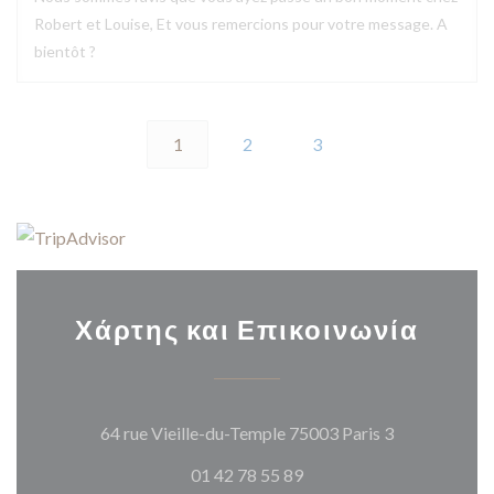
Robert et Louise, Et vous remercions pour votre message. A
bientôt ?
1
2
3
Χάρτης και Επικοινωνία
((ανοίγει σε
64 rue Vieille-du-Temple 75003 Paris 3
01 42 78 55 89