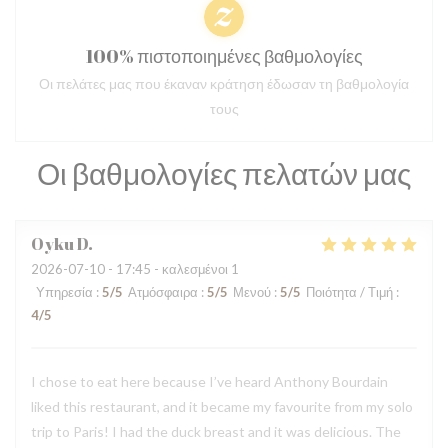
100% πιστοποιημένες βαθμολογίες
Οι πελάτες μας που έκαναν κράτηση έδωσαν τη βαθμολογία
τους
Οι βαθμολογίες πελατών μας
Oyku
D
2026-07-10
- 17:45 - καλεσμένοι 1
Υπηρεσία
:
5
/5
Ατμόσφαιρα
:
5
/5
Μενού
:
5
/5
Ποιότητα / Τιμή
:
4
/5
I chose to eat here because I’ve heard Anthony Bourdain
liked this restaurant, and it became my favourite from my solo
trip to Paris! I had the duck breast and it was delicious. The