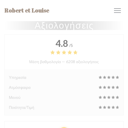
Πίνακας διαχείρισης "Μπισκότων" (Cookies)
Robert et Louise
Αξιολογήσεις
4.8
/5
Μέση βαθμολογία —
6208 αξιολογήσεις
Υπηρεσία
Ατμόσφαιρα
Μενού
Ποιότητα/Τιμή