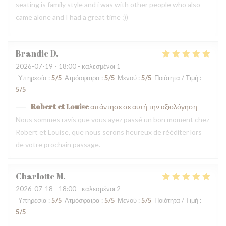
seating is family style and i was with other people who also
came alone and I had a great time :))
Brandie
D
2026-07-19
- 18:00 - καλεσμένοι 1
Υπηρεσία
:
5
/5
Ατμόσφαιρα
:
5
/5
Μενού
:
5
/5
Ποιότητα / Τιμή
:
5
/5
Robert et Louise
απάντησε σε αυτή την αξιολόγηση
Nous sommes ravis que vous ayez passé un bon moment chez
Robert et Louise, que nous serons heureux de rééditer lors
de votre prochain passage.
Charlotte
M
2026-07-18
- 18:00 - καλεσμένοι 2
Υπηρεσία
:
5
/5
Ατμόσφαιρα
:
5
/5
Μενού
:
5
/5
Ποιότητα / Τιμή
:
5
/5