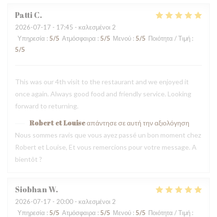
Patti
C
2026-07-17
- 17:45 - καλεσμένοι 2
Υπηρεσία
:
5
/5
Ατμόσφαιρα
:
5
/5
Μενού
:
5
/5
Ποιότητα / Τιμή
:
5
/5
This was our 4th visit to the restaurant and we enjoyed it
once again. Always good food and friendly service. Looking
forward to returning.
Robert et Louise
απάντησε σε αυτή την αξιολόγηση
Nous sommes ravis que vous ayez passé un bon moment chez
Robert et Louise, Et vous remercions pour votre message. A
bientôt ?
Siobhan
W
2026-07-17
- 20:00 - καλεσμένοι 2
Υπηρεσία
:
5
/5
Ατμόσφαιρα
:
5
/5
Μενού
:
5
/5
Ποιότητα / Τιμή
: