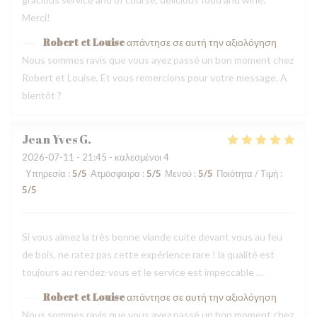
Merci!
Robert et Louise
απάντησε σε αυτή την αξιολόγηση
Nous sommes ravis que vous ayez passé un bon moment chez
Robert et Louise, Et vous remercions pour votre message. A
bientôt ?
Jean Yves
G
2026-07-11
- 21:45 - καλεσμένοι 4
Υπηρεσία
:
5
/5
Ατμόσφαιρα
:
5
/5
Μενού
:
5
/5
Ποιότητα / Τιμή
:
5
/5
Si vous aimez la très bonne viande cuite devant vous au feu
de bois, ne ratez pas cette expérience rare ! la qualité est
toujours au rendez-vous et le service est impeccable …
Robert et Louise
απάντησε σε αυτή την αξιολόγηση
Nous sommes ravis que vous ayez passé un bon moment chez