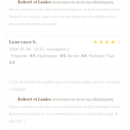
Robert et Louise
απάντησε σε αυτή την αξιολόγηση
Nous sommes ravis que vous ayez passé un bon moment chez
Robert et Louise, que nous serons heureux de rééditer lors
de votre prochain passage.
Laurenzo
S
2026-07-18
- 12:15 - καλεσμένοι 2
Υπηρεσία
:
4
/5
Ατμόσφαιρα
:
4
/5
Μενού
:
4
/5
Ποιότητα / Τιμή
:
5
/5
Côte de boeuf de qualité avec les autres plats qui ne sont pas
à négliger
Robert et Louise
απάντησε σε αυτή την αξιολόγηση
Nous sommes ravis que vous ayez passé un bon moment chez
Robert et Louise, Et vous remercions pour votre message. A
bientôt ?