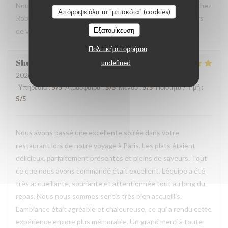
Nous sommes ravis que vous ayez passé un bon moment chez
Απόρριψε όλα τα "μπισκότα" (cookies)
Robert et Louise, que nous serons heureux de rééditer lors
Εξατομίκευση
de votre prochain passage.
Πολιτική απορρήτου
Shunkuei
C
undefined
2026-07-16
- 19:30 - καλεσμένοι 2
Υπηρεσία
:
5
/5
Ατμόσφαιρα
:
5
/5
Μενού
:
5
/5
Ποιότητα / Τιμή
:
5
/5
Nous avons passé une excellente soirée dans votre
restaurant lors de notre voyage à Paris. Les plats étaient
délicieux, parfaitement présentés et pleins de saveurs. Tout
ce que nous avons commandé était excellent. L’équipe a été
très accueillante, souriante et attentionnée tout au long du
repas. Nous nous sommes sentis très bien accueillis.
L’ambiance était agréable et chaleureuse, ce qui a rendu cette
expérience encore plus mémorable. Un grand merci à toute