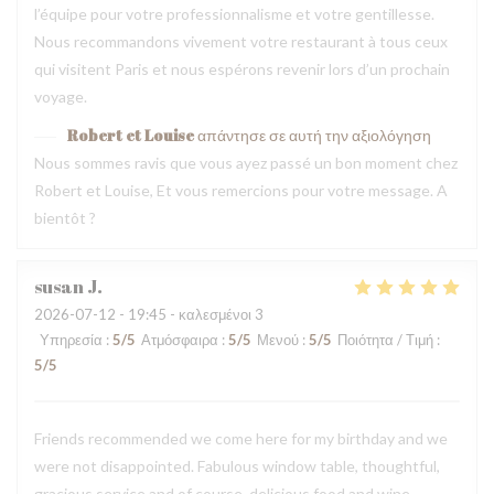
l’équipe pour votre professionnalisme et votre gentillesse.
Nous recommandons vivement votre restaurant à tous ceux
qui visitent Paris et nous espérons revenir lors d’un prochain
voyage.
Robert et Louise
απάντησε σε αυτή την αξιολόγηση
Nous sommes ravis que vous ayez passé un bon moment chez
Robert et Louise, Et vous remercions pour votre message. A
bientôt ?
susan
J
2026-07-12
- 19:45 - καλεσμένοι 3
Υπηρεσία
:
5
/5
Ατμόσφαιρα
:
5
/5
Μενού
:
5
/5
Ποιότητα / Τιμή
:
5
/5
Friends recommended we come here for my birthday and we
were not disappointed. Fabulous window table, thoughtful,
gracious service and of course, delicious food and wine.