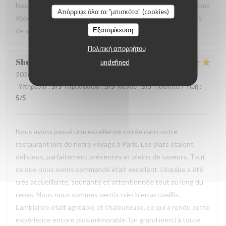
Nous sommes ravis que vous ayez passé un bon moment chez
Απόρριψε όλα τα "μπισκότα" (cookies)
Robert et Louise, que nous serons heureux de rééditer lors
Εξατομίκευση
de votre prochain passage.
Πολιτική απορρήτου
Shunkuei
C
undefined
2026-07-16
- 19:30 - καλεσμένοι 2
Υπηρεσία
:
5
/5
Ατμόσφαιρα
:
5
/5
Μενού
:
5
/5
Ποιότητα / Τιμή
:
5
/5
Nous avons passé une excellente soirée dans votre
restaurant lors de notre voyage à Paris. Les plats étaient
délicieux, parfaitement présentés et pleins de saveurs. Tout
ce que nous avons commandé était excellent. L’équipe a été
très accueillante, souriante et attentionnée tout au long du
repas. Nous nous sommes sentis très bien accueillis.
L’ambiance était agréable et chaleureuse, ce qui a rendu cette
expérience encore plus mémorable. Un grand merci à toute