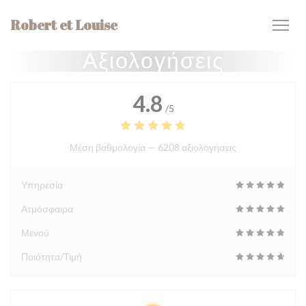
Πίνακας διαχείρισης "Μπισκότων" (Cookies)
Robert et Louise
Αξιολογήσεις
4.8
/5
Μέση βαθμολογία —
6208 αξιολογήσεις
Υπηρεσία
Ατμόσφαιρα
Μενού
Ποιότητα/Τιμή