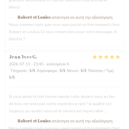
Merci!
Robert et Louise
απάντησε σε αυτή την αξιολόγηση
Nous sommes ravis que vous ayez passé un bon moment chez
Robert et Louise, Et vous remercions pour votre message. A
bientôt ?
Jean Yves
G
2026-07-11
- 21:45 - καλεσμένοι 4
Υπηρεσία
:
5
/5
Ατμόσφαιρα
:
5
/5
Μενού
:
5
/5
Ποιότητα / Τιμή
:
5
/5
Si vous aimez la très bonne viande cuite devant vous au feu
de bois, ne ratez pas cette expérience rare ! la qualité est
toujours au rendez-vous et le service est impeccable …
Robert et Louise
απάντησε σε αυτή την αξιολόγηση
Nous sommes ravis que vous ayez passé un bon moment chez