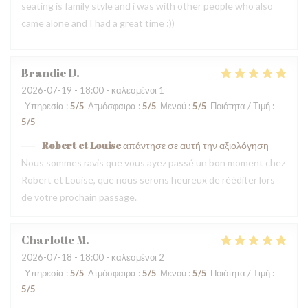
seating is family style and i was with other people who also
came alone and I had a great time :))
Brandie
D
2026-07-19
- 18:00 - καλεσμένοι 1
Υπηρεσία
:
5
/5
Ατμόσφαιρα
:
5
/5
Μενού
:
5
/5
Ποιότητα / Τιμή
:
5
/5
Robert et Louise
απάντησε σε αυτή την αξιολόγηση
Nous sommes ravis que vous ayez passé un bon moment chez
Robert et Louise, que nous serons heureux de rééditer lors
de votre prochain passage.
Charlotte
M
2026-07-18
- 18:00 - καλεσμένοι 2
Υπηρεσία
:
5
/5
Ατμόσφαιρα
:
5
/5
Μενού
:
5
/5
Ποιότητα / Τιμή
:
5
/5