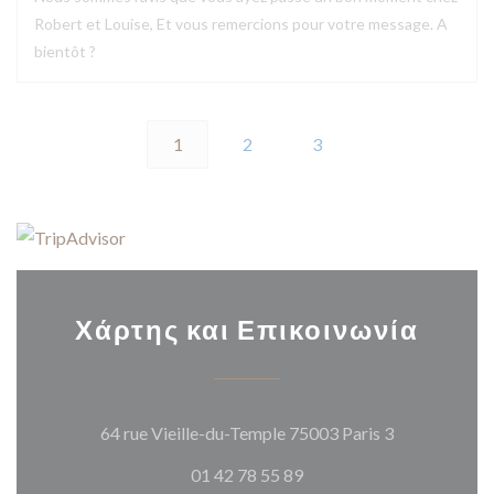
Robert et Louise, Et vous remercions pour votre message. A
bientôt ?
1
2
3
Χάρτης και Επικοινωνία
((ανοίγει σε
64 rue Vieille-du-Temple 75003 Paris 3
01 42 78 55 89