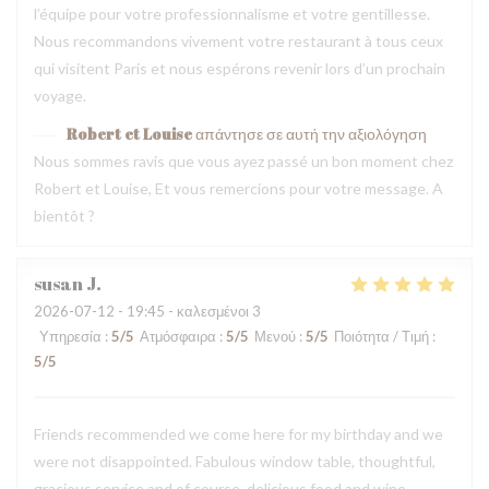
l’équipe pour votre professionnalisme et votre gentillesse.
Nous recommandons vivement votre restaurant à tous ceux
qui visitent Paris et nous espérons revenir lors d’un prochain
voyage.
Robert et Louise
απάντησε σε αυτή την αξιολόγηση
Nous sommes ravis que vous ayez passé un bon moment chez
Robert et Louise, Et vous remercions pour votre message. A
bientôt ?
susan
J
2026-07-12
- 19:45 - καλεσμένοι 3
Υπηρεσία
:
5
/5
Ατμόσφαιρα
:
5
/5
Μενού
:
5
/5
Ποιότητα / Τιμή
:
5
/5
Friends recommended we come here for my birthday and we
were not disappointed. Fabulous window table, thoughtful,
gracious service and of course, delicious food and wine.