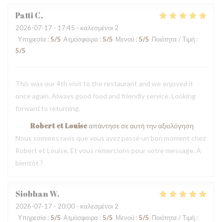
Patti
C
2026-07-17
- 17:45 - καλεσμένοι 2
Υπηρεσία
:
5
/5
Ατμόσφαιρα
:
5
/5
Μενού
:
5
/5
Ποιότητα / Τιμή
:
5
/5
This was our 4th visit to the restaurant and we enjoyed it
once again. Always good food and friendly service. Looking
forward to returning.
Robert et Louise
απάντησε σε αυτή την αξιολόγηση
Nous sommes ravis que vous ayez passé un bon moment chez
Robert et Louise, Et vous remercions pour votre message. A
bientôt ?
Siobhan
W
2026-07-17
- 20:00 - καλεσμένοι 2
Υπηρεσία
:
5
/5
Ατμόσφαιρα
:
5
/5
Μενού
:
5
/5
Ποιότητα / Τιμή
: