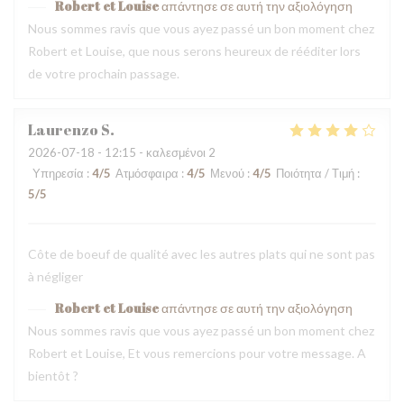
Robert et Louise
απάντησε σε αυτή την αξιολόγηση
Nous sommes ravis que vous ayez passé un bon moment chez
Robert et Louise, que nous serons heureux de rééditer lors
de votre prochain passage.
Laurenzo
S
2026-07-18
- 12:15 - καλεσμένοι 2
Υπηρεσία
:
4
/5
Ατμόσφαιρα
:
4
/5
Μενού
:
4
/5
Ποιότητα / Τιμή
:
5
/5
Côte de boeuf de qualité avec les autres plats qui ne sont pas
à négliger
Robert et Louise
απάντησε σε αυτή την αξιολόγηση
Nous sommes ravis que vous ayez passé un bon moment chez
Robert et Louise, Et vous remercions pour votre message. A
bientôt ?