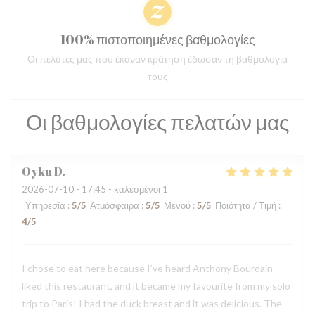
100% πιστοποιημένες βαθμολογίες
Οι πελάτες μας που έκαναν κράτηση έδωσαν τη βαθμολογία
τους
Οι βαθμολογίες πελατών μας
Oyku
D
2026-07-10
- 17:45 - καλεσμένοι 1
Υπηρεσία
:
5
/5
Ατμόσφαιρα
:
5
/5
Μενού
:
5
/5
Ποιότητα / Τιμή
:
4
/5
I chose to eat here because I’ve heard Anthony Bourdain
liked this restaurant, and it became my favourite from my solo
trip to Paris! I had the duck breast and it was delicious. The