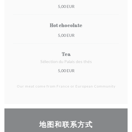
5,00 EUR
Hot chocolate
5,00 EUR
Tea
Sélection du Palais des thés
5,00 EUR
Our meat come from France or European Community
地图和联系方式