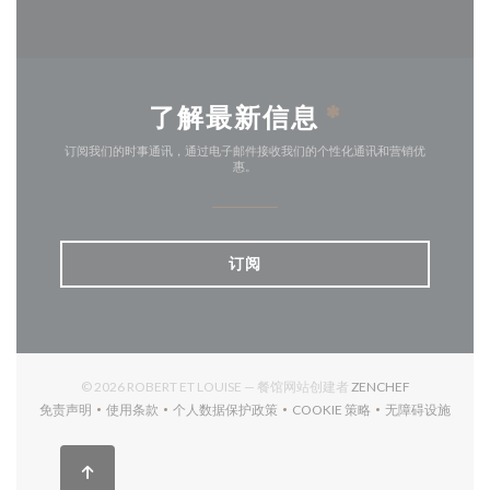
了解最新信息
*
订阅我们的时事通讯，通过电子邮件接收我们的个性化通讯和营销优
惠。
订阅
((在新窗口中打
© 2026 ROBERT ET LOUISE — 餐馆网站创建者
ZENCHEF
免责声明
使用条款
个人数据保护政策
COOKIE 策略
无障碍设施
((在新窗口中打开))
((在新窗口中打开))
((在新窗口中打开))
((在新窗口中打开))
((在新窗口中