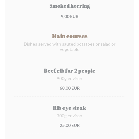
Smoked herring
9,00 EUR
Main courses
Dishes served with sauted potatoes or salad or
vegetable
Beef rib for 2 people
900g environ
68,00 EUR
Rib eye steak
300g environ
25,00 EUR