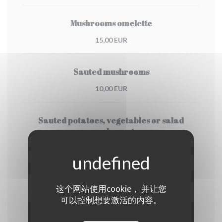
Mushrooms omelette
15,00 EUR
Sauted mushrooms
10,00 EUR
Sauted potatoes, vegetables or salad
supplement
4,00 EUR
Cheese
这个网站使用cookie， 并让您
可以控制想要激活的内容。
Bleu