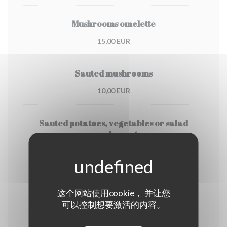
Mushrooms omelette
15,00 EUR
Sauted mushrooms
10,00 EUR
Sauted potatoes, vegetables or salad
supplement
4,00 EUR
Cheese
这个网站使用cookie， 并让您
可以控制想要激活的内容。
Bleu