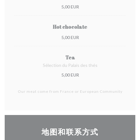
5,00 EUR
Hot chocolate
5,00 EUR
Tea
Sélection du Palais des thés
5,00 EUR
Our meat come from France or European Community
地图和联系方式