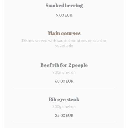
Smoked herring
9,00 EUR
Main courses
Dishes served with sauted potatoes or salad or
vegetable
Beef rib for 2 people
900g environ
68,00 EUR
Rib eye steak
300g environ
25,00 EUR