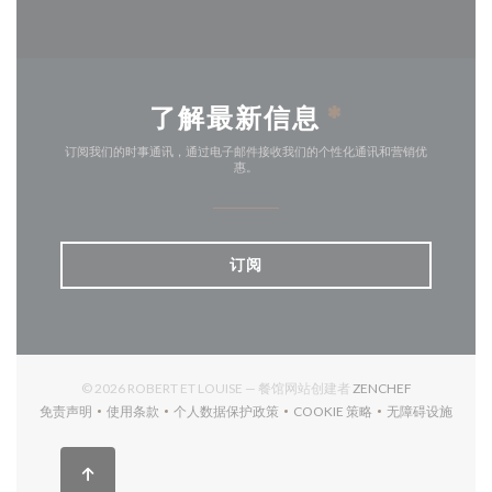
了解最新信息
*
订阅我们的时事通讯，通过电子邮件接收我们的个性化通讯和营销优
惠。
订阅
((在新窗口中打
© 2026 ROBERT ET LOUISE — 餐馆网站创建者
ZENCHEF
免责声明
使用条款
个人数据保护政策
COOKIE 策略
无障碍设施
((在新窗口中打开))
((在新窗口中打开))
((在新窗口中打开))
((在新窗口中打开))
((在新窗口中