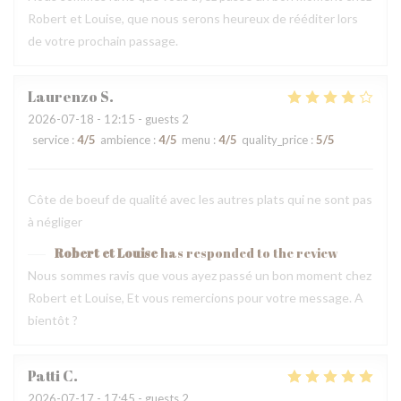
Robert et Louise, que nous serons heureux de rééditer lors
de votre prochain passage.
Laurenzo
S
2026-07-18
- 12:15 - guests 2
service
:
4
/5
ambience
:
4
/5
menu
:
4
/5
quality_price
:
5
/5
Côte de boeuf de qualité avec les autres plats qui ne sont pas
à négliger
Robert et Louise
has responded to the review
Nous sommes ravis que vous ayez passé un bon moment chez
Robert et Louise, Et vous remercions pour votre message. A
bientôt ?
Patti
C
2026-07-17
- 17:45 - guests 2