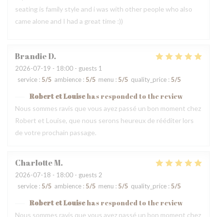
seating is family style and i was with other people who also
came alone and I had a great time :))
Brandie
D
2026-07-19
- 18:00 - guests 1
service
:
5
/5
ambience
:
5
/5
menu
:
5
/5
quality_price
:
5
/5
Robert et Louise
has responded to the review
Nous sommes ravis que vous ayez passé un bon moment chez
Robert et Louise, que nous serons heureux de rééditer lors
de votre prochain passage.
Charlotte
M
2026-07-18
- 18:00 - guests 2
service
:
5
/5
ambience
:
5
/5
menu
:
5
/5
quality_price
:
5
/5
Robert et Louise
has responded to the review
Nous sommes ravis que vous ayez passé un bon moment chez