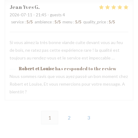
Jean Yves
G
2026-07-11
- 21:45 - guests 4
service
:
5
/5
ambience
:
5
/5
menu
:
5
/5
quality_price
:
5
/5
Si vous aimez la très bonne viande cuite devant vous au feu
de bois, ne ratez pas cette expérience rare ! la qualité est
toujours au rendez-vous et le service est impeccable …
Robert et Louise
has responded to the review
Nous sommes ravis que vous ayez passé un bon moment chez
Robert et Louise, Et vous remercions pour votre message. A
bientôt ?
1
2
3