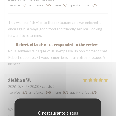
service
:
5
/5
ambience
:
5
/5
menu
:
5
/5
quality_price
:
5
/5
This was our 4th visit to the restaurant and we enjoyed it
once again. Always good food and friendly service. Looking
forward to returning.
Robert et Louise
has responded to the review
Nous sommes ravis que vous ayez passé un bon moment chez
Robert et Louise, Et vous remercions pour votre message. A
bientôt ?
Siobhan
W
2026-07-17
- 20:00 - guests 2
service
:
5
/5
ambience
:
5
/5
menu
:
5
/5
quality_price
:
5
/5
We loved our dinner and experience here. The staff were
O restaurante e seus