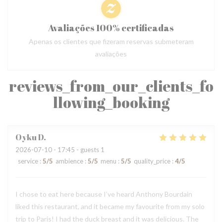
Avaliações 100% certificadas
Apenas os clientes que fizeram reservas submeteram
avaliações
reviews_from_our_clients_fo
llowing_booking
Oyku
D
2026-07-10
- 17:45 - guests 1
service
:
5
/5
ambience
:
5
/5
menu
:
5
/5
quality_price
:
4
/5
I chose to eat here because I’ve heard Anthony Bourdain
liked this restaurant, and it became my favourite from my solo
trip to Paris! I had the duck breast and it was delicious. The