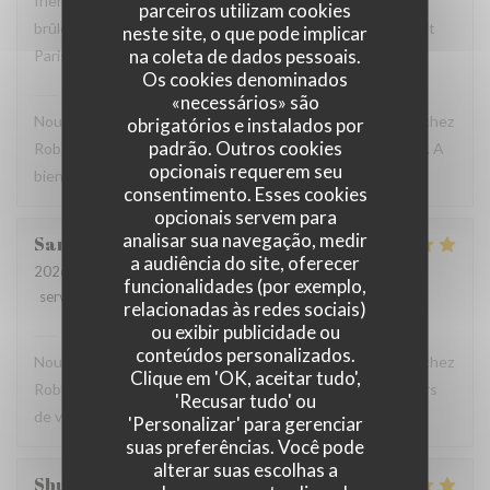
friendly and helpful. We loved the snails, duck, and crème
parceiros utilizam cookies
brûlée. We will definitely return here the next time we visit
neste site, o que pode implicar
na coleta de dados pessoais.
Paris.
Os cookies denominados
Robert et Louise
has responded to the review
«necessários» são
Nous sommes ravis que vous ayez passé un bon moment chez
obrigatórios e instalados por
padrão. Outros cookies
Robert et Louise, Et vous remercions pour votre message. A
opcionais requerem seu
bientôt ?
consentimento. Esses cookies
opcionais servem para
analisar sua navegação, medir
Sam
Z
a audiência do site, oferecer
2026-07-17
- 17:45 - guests 2
funcionalidades (por exemplo,
service
:
5
/5
ambience
:
5
/5
menu
:
5
/5
quality_price
:
4
/5
relacionadas às redes sociais)
ou exibir publicidade ou
Robert et Louise
has responded to the review
conteúdos personalizados.
Nous sommes ravis que vous ayez passé un bon moment chez
Clique em 'OK, aceitar tudo',
Robert et Louise, que nous serons heureux de rééditer lors
'Recusar tudo' ou
de votre prochain passage.
'Personalizar' para gerenciar
suas preferências. Você pode
alterar suas escolhas a
Shunkuei
C