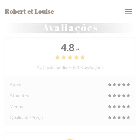
Painel de Gerenciamento de Cookies
Robert et Louise
Avaliações
4.8
/5
Avaliação média —
6208 avaliações
Apoio
Atmosfera
Menus
Qualidade/Preço